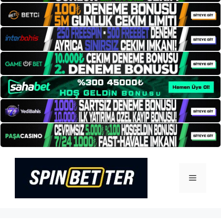
İçeriğe
atla
Menü