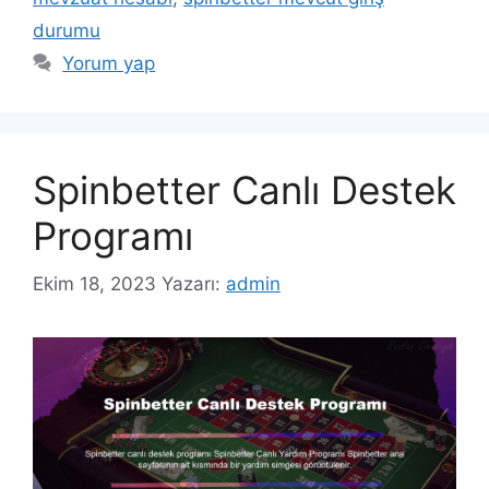
durumu
Yorum yap
Spinbetter Canlı Destek
Programı
Ekim 18, 2023
Yazarı:
admin