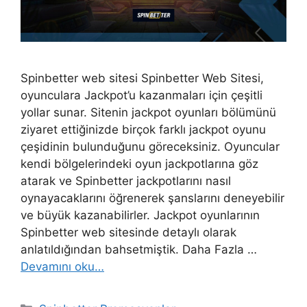
Spinbetter web sitesi Spinbetter Web Sitesi,
oyunculara Jackpot’u kazanmaları için çeşitli
yollar sunar. Sitenin jackpot oyunları bölümünü
ziyaret ettiğinizde birçok farklı jackpot oyunu
çeşidinin bulunduğunu göreceksiniz. Oyuncular
kendi bölgelerindeki oyun jackpotlarına göz
atarak ve Spinbetter jackpotlarını nasıl
oynayacaklarını öğrenerek şanslarını deneyebilir
ve büyük kazanabilirler. Jackpot oyunlarının
Spinbetter web sitesinde detaylı olarak
anlatıldığından bahsetmiştik. Daha Fazla …
Devamını oku…
Kategoriler