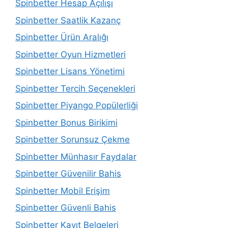
Spinbetter Hesap Açılışı
Spinbetter Saatlik Kazanç
Spinbetter Ürün Aralığı
Spinbetter Oyun Hizmetleri
Spinbetter Lisans Yönetimi
Spinbetter Tercih Seçenekleri
Spinbetter Piyango Popülerliği
Spinbetter Bonus Birikimi
Spinbetter Sorunsuz Çekme
Spinbetter Münhasır Faydalar
Spinbetter Güvenilir Bahis
Spinbetter Mobil Erişim
Spinbetter Güvenli Bahis
Spinbetter Kayıt Belgeleri