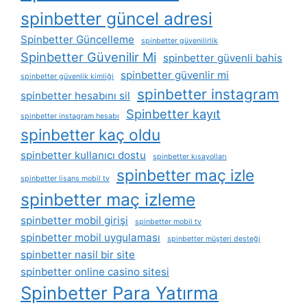
spinbetter güncel adresi
Spinbetter Güncelleme
spinbetter güvenilirlik
Spinbetter Güvenilir Mi
spinbetter güvenli bahis
spinbetter güvenlir mi
spinbetter güvenlik kimliği
spinbetter instagram
spinbetter hesabını sil
Spinbetter kayıt
spinbetter instagram hesabı
spinbetter kaç oldu
spinbetter kullanıcı dostu
spinbetter kısayolları
spinbetter maç izle
spinbetter lisans mobil tv
spinbetter maç izleme
spinbetter mobil girişi
spinbetter mobil tv
spinbetter mobil uygulaması
spinbetter müşteri desteği
spinbetter nasil bir site
spinbetter online casino sitesi
Spinbetter Para Yatırma