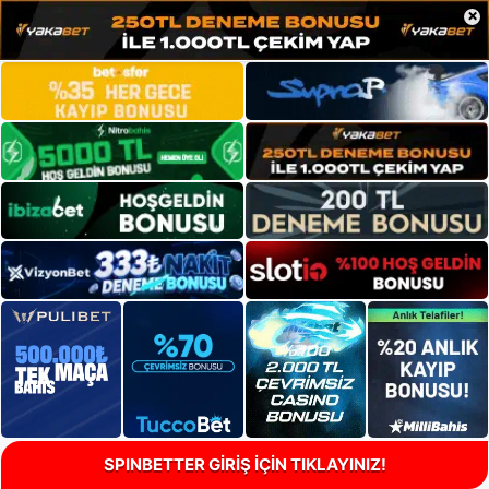
×
SPINBETTER GİRİŞ İÇİN TIKLAYINIZ!