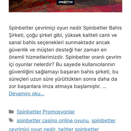
Spinbetter çevrimiçi oyun nedir Spinbetter Bahis
Şirketi, çoğu şirket gibi, yüksek kaliteli canlı ve
sanal bahis seçenekleri sunmaktadır ancak
güvenlik ve müşteri desteği her zaman en
önemli hizmetlerimizdir. Spinbetter oranlı çevrim
içi oyunlar nelerdir? Bu sayede kullanıcılarının
güvenliğini sağlamayı başaran bahis şirketi, bu
süreçleri uzun süre yürüttükten sonra daha da
zor başarılara imza atmaya başlamıştır. …
Devamını oku…
Kategoriler
Spinbetter Promosyonlar
Etiketler
spinbetter casino online oyunu
,
spinbetter
çevrimiçi oyun nedir
,
twitter spinbetter