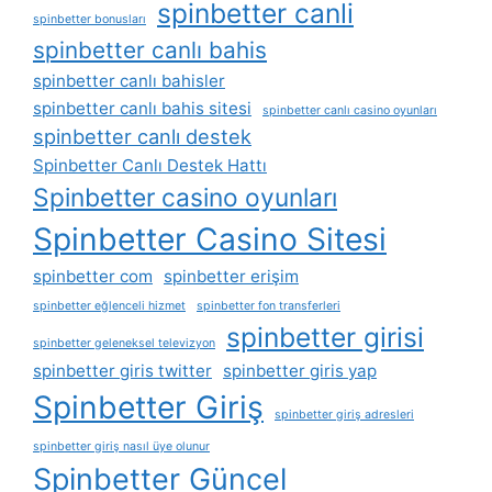
spinbetter canli
spinbetter bonusları
spinbetter canlı bahis
spinbetter canlı bahisler
spinbetter canlı bahis sitesi
spinbetter canlı casino oyunları
spinbetter canlı destek
Spinbetter Canlı Destek Hattı
Spinbetter casino oyunları
Spinbetter Casino Sitesi
spinbetter com
spinbetter erişim
spinbetter eğlenceli hizmet
spinbetter fon transferleri
spinbetter girisi
spinbetter geleneksel televizyon
spinbetter giris twitter
spinbetter giris yap
Spinbetter Giriş
spinbetter giriş adresleri
spinbetter giriş nasıl üye olunur
Spinbetter Güncel