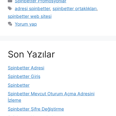
Spinbetter Promosyonlar
Etiketler
adresi spinbetter
,
spinbetter ortaklıkları
,
spinbetter web sitesi
Yorum yap
Son Yazılar
Spinbetter Adresi
Spinbetter Giriş
Spinbetter
Spinbetter Mevcut Oturum Açma Adresini
İzleme
Spinbetter Şifre Değiştirme