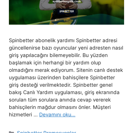
Spinbetter abonelik yardımı Spinbetter adresi
güncellenirse bazı oyuncular yeni adresten nasıl
giriş yapılacağını bilemeyebilir. Bu yüzden
başlamak için herhangi bir yardım olup
olmadığını merak ediyorum. Sitenin canlı destek
uygulaması üzerinden bahisçilere Spinbetter
giriş desteği verilmektedir. Spinbetter genel
bakış Canlı Yardım uygulaması, giriş ekranında
sorulan tüm sorulara anında cevap vererek
bahisçilerin mağdur olmasını önler. Müşteri
hizmetleri …
Devamını oku…
Kategoriler