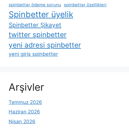
spinbetter ödeme sorunu
spinbetter özellikleri
Spinbetter üyelik
Spinbetter Şikayet
twitter spinbetter
yeni adresi spinbetter
yeni giris spinbetter
Arşivler
Temmuz 2026
Haziran 2026
Nisan 2026