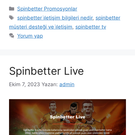
Kategoriler
Spinbetter Promosyonlar
Etiketler
spinbetter i̇letişim bilgileri nedir
,
spinbetter
müşteri desteği ve i̇letişim
,
spinbetter tv
Yorum yap
Spinbetter Live
Ekim 7, 2023
Yazarı:
admin