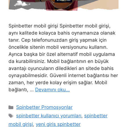
Spinbetter mobil girişi Spinbetter mobil girişi,
aynı kalitede kolayca bahis oynamanıza olanak
tanır. Cep telefonunuzdan giriş yapmak için
öncelikle sitenin mobil versiyonunu kullanın.
Ayrıca başka bir özel alternatif mobil uygulama
da kurabilirsiniz. Mobil bağlantının en büyük
avantajı oyuncuların diledikleri an sitede bahis
oynayabilmesidir. Güvenli internet bağlantısı her
zaman, her yerde kolay erişim sağlar. Mobil
bağlantı, …
Devamını oku…
Kategoriler
Spinbetter Promosyonlar
Etiketler
spinbetter kullanıcı yorumları
,
spinbetter
mobil girişi
,
yeni giris spinbetter