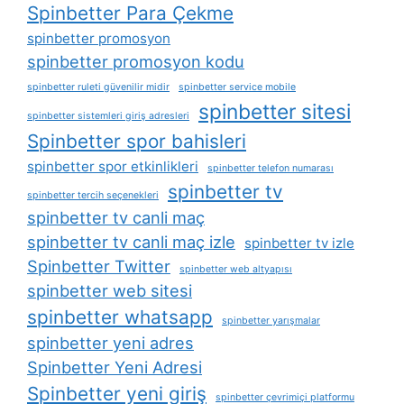
Spinbetter Para Çekme
spinbetter promosyon
spinbetter promosyon kodu
spinbetter ruleti güvenilir midir
spinbetter service mobile
spinbetter sitesi
spinbetter sistemleri giriş adresleri
Spinbetter spor bahisleri
spinbetter spor etkinlikleri
spinbetter telefon numarası
spinbetter tv
spinbetter tercih seçenekleri
spinbetter tv canli maç
spinbetter tv canli maç izle
spinbetter tv izle
Spinbetter Twitter
spinbetter web altyapısı
spinbetter web sitesi
spinbetter whatsapp
spinbetter yarışmalar
spinbetter yeni adres
Spinbetter Yeni Adresi
Spinbetter yeni giriş
spinbetter çevrimiçi platformu