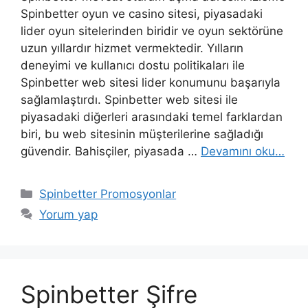
Spinbetter oyun ve casino sitesi, piyasadaki
lider oyun sitelerinden biridir ve oyun sektörüne
uzun yıllardır hizmet vermektedir. Yılların
deneyimi ve kullanıcı dostu politikaları ile
Spinbetter web sitesi lider konumunu başarıyla
sağlamlaştırdı. Spinbetter web sitesi ile
piyasadaki diğerleri arasındaki temel farklardan
biri, bu web sitesinin müşterilerine sağladığı
güvendir. Bahisçiler, piyasada …
Devamını oku…
Kategoriler
Spinbetter Promosyonlar
Yorum yap
Spinbetter Şifre