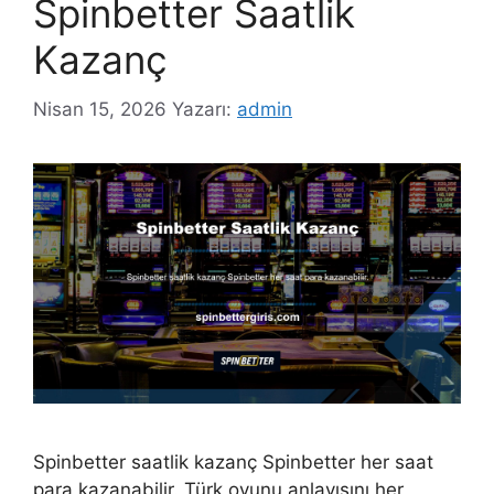
Spinbetter Saatlik
Kazanç
Nisan 15, 2026
Yazarı:
admin
Spinbetter saatlik kazanç Spinbetter her saat
para kazanabilir. Türk oyunu anlayışını her