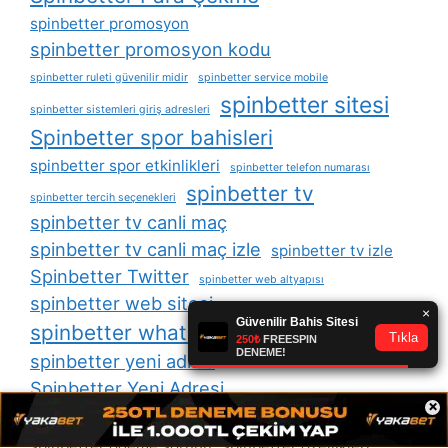
spinbetter promosyon
spinbetter promosyon kodu
spinbetter ruleti güvenilir midir
spinbetter service mobile
spinbetter sitesi
spinbetter sistemleri giriş adresleri
Spinbetter spor bahisleri
spinbetter spor etkinlikleri
spinbetter telefon numarası
spinbetter tv
spinbetter tercih seçenekleri
spinbetter tv canli maç
spinbetter tv canli maç izle
spinbetter tv izle
Spinbetter Twitter
spinbetter web altyapısı
spinbetter web sitesi
spinbetter whatsapp
spinbetter yarışmalar
spinbetter yeni adres
Spinbetter Yeni Adresi
×
Spinbetter yeni giriş
spinbetter çevrimiçi platformu
spinbetter ödeme sorunu
spinbetter özellikleri