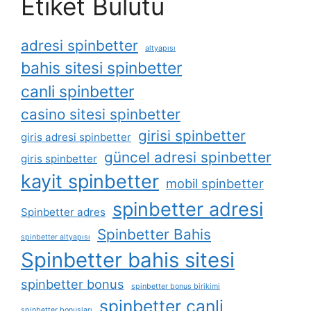
Etiket Bulutu
adresi spinbetter
altyapısı
bahis sitesi spinbetter
canli spinbetter
casino sitesi spinbetter
girisi spinbetter
giris adresi spinbetter
güncel adresi spinbetter
giris spinbetter
kayit spinbetter
mobil spinbetter
spinbetter adresi
Spinbetter adres
Spinbetter Bahis
spinbetter altyapısı
Spinbetter bahis sitesi
spinbetter bonus
spinbetter bonus birikimi
spinbetter canli
spinbetter bonusları