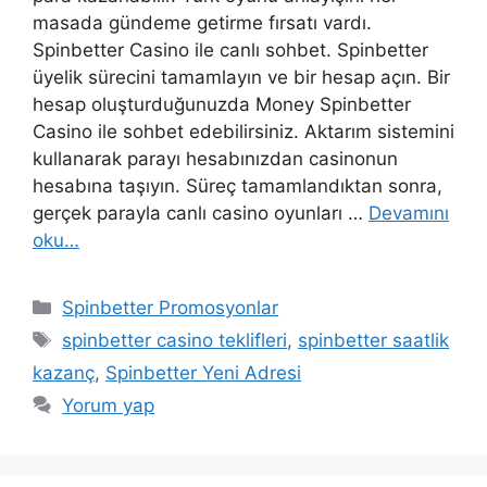
masada gündeme getirme fırsatı vardı.
Spinbetter Casino ile canlı sohbet. Spinbetter
üyelik sürecini tamamlayın ve bir hesap açın. Bir
hesap oluşturduğunuzda Money Spinbetter
Casino ile sohbet edebilirsiniz. Aktarım sistemini
kullanarak parayı hesabınızdan casinonun
hesabına taşıyın. Süreç tamamlandıktan sonra,
gerçek parayla canlı casino oyunları …
Devamını
oku…
Kategoriler
Spinbetter Promosyonlar
Etiketler
spinbetter casino teklifleri
,
spinbetter saatlik
kazanç
,
Spinbetter Yeni Adresi
Yorum yap