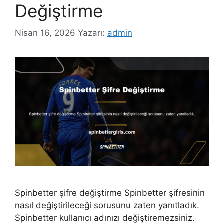
Değiştirme
Nisan 16, 2026
Yazarı:
admin
Spinbetter şifre değiştirme Spinbetter şifresinin
nasıl değiştirileceği sorusunu zaten yanıtladık.
Spinbetter kullanıcı adınızı değiştiremezsiniz.