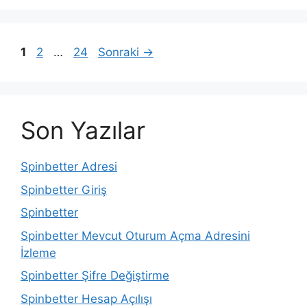
Sayfa
Sayfa
Sayfa
1
2
…
24
Sonraki
→
Son Yazılar
Spinbetter Adresi
Spinbetter Giriş
Spinbetter
Spinbetter Mevcut Oturum Açma Adresini
İzleme
Spinbetter Şifre Değiştirme
Spinbetter Hesap Açılışı