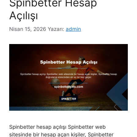
Spinbetter Hesap
Açılışı
Nisan 15, 2026
Yazarı:
admin
Spinbetter hesap açılışı Spinbetter web
sitesinde bir hesap açan kişiler, Spinbetter