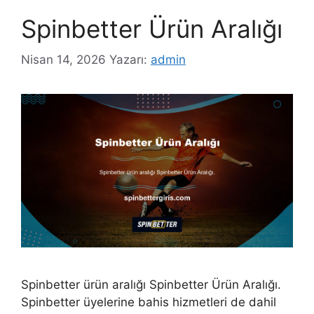
Spinbetter Ürün Aralığı
Nisan 14, 2026
Yazarı:
admin
Spinbetter ürün aralığı Spinbetter Ürün Aralığı.
Spinbetter üyelerine bahis hizmetleri de dahil