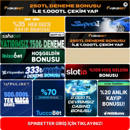
×
SPINBETTER GİRİŞ İÇİN TIKLAYINIZ!