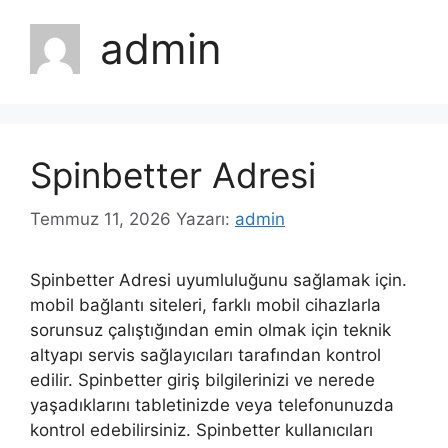
admin
Spinbetter Adresi
Temmuz 11, 2026
Yazarı:
admin
Spinbetter Adresi uyumluluğunu sağlamak için.
mobil bağlantı siteleri, farklı mobil cihazlarla
sorunsuz çalıştığından emin olmak için teknik
altyapı servis sağlayıcıları tarafından kontrol
edilir. Spinbetter giriş bilgilerinizi ve nerede
yaşadıklarını tabletinizde veya telefonunuzda
kontrol edebilirsiniz. Spinbetter kullanıcıları