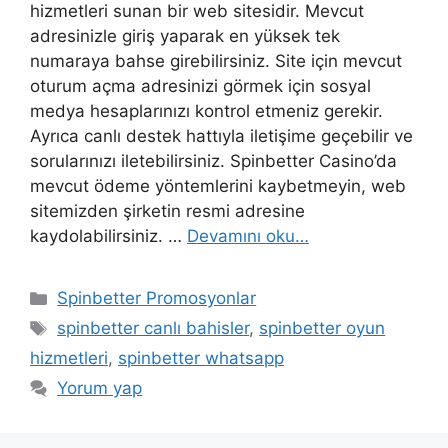
hizmetleri sunan bir web sitesidir. Mevcut
adresinizle giriş yaparak en yüksek tek
numaraya bahse girebilirsiniz. Site için mevcut
oturum açma adresinizi görmek için sosyal
medya hesaplarınızı kontrol etmeniz gerekir.
Ayrıca canlı destek hattıyla iletişime geçebilir ve
sorularınızı iletebilirsiniz. Spinbetter Casino’da
mevcut ödeme yöntemlerini kaybetmeyin, web
sitemizden şirketin resmi adresine
kaydolabilirsiniz. …
Devamını oku…
Kategoriler
Spinbetter Promosyonlar
Etiketler
spinbetter canlı bahisler
,
spinbetter oyun
hizmetleri
,
spinbetter whatsapp
Yorum yap