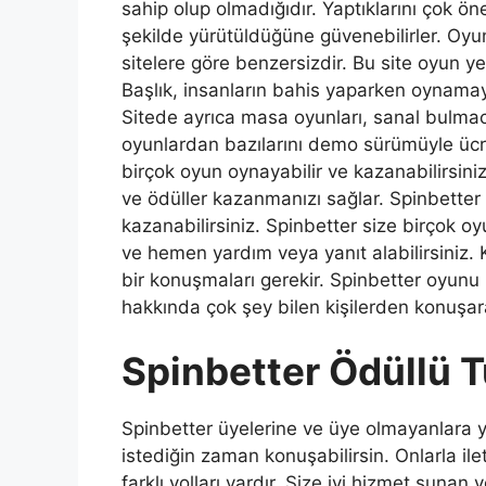
sahip olup olmadığıdır. Yaptıklarını çok öne
şekilde yürütüldüğüne güvenebilirler. Oyu
sitelere göre benzersizdir. Bu site oyun y
Başlık, insanların bahis yaparken oynamayı
Sitede ayrıca masa oyunları, sanal bulmac
oyunlardan bazılarını demo sürümüyle ücre
birçok oyun oynayabilir ve kazanabilirsini
ve ödüller kazanmanızı sağlar. Spinbetter 
kazanabilirsiniz. Spinbetter size birçok 
ve hemen yardım veya yanıt alabilirsiniz. Ku
bir konuşmaları gerekir. Spinbetter oyun
hakkında çok şey bilen kişilerden konuşara
Spinbetter Ödüllü 
Spinbetter üyelerine ve üye olmayanlara ya
istediğin zaman konuşabilirsin. Onlarla il
farklı yolları vardır. Size iyi hizmet sunan