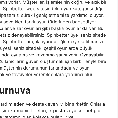
msiyorlar. Müşteriler, işlemlerinin doğru ve açık bir
n Spinbetter web sitesindeki oyun kategorisi diğer
elpazemizi sürekli genişletmemize yardımcı oluyor.
 sevdikleri farklı oyun türlerinden bahsediyor.
alar ve zar oyunları gibi başka oyunlar da var. Bu
tsiz deneyebilirsiniz. Spinbetter üye iseniz sitede
z. Spinbetter birçok oyunda eğlenceye katılmanızı
üyesi iseniz sitedeki çeşitli oyunlarda büyük
oyunda oynama ve kazanma şansı verir. Oynayabilir
llanıcıların güven oluşturmak için birbirleriyle bire
u müşterinin durumunun farkındadır ve oyun
k ve tavsiyeler vererek onlara yardımcı olur.
Turnuva
rdım eden ve destekleyen iyi bir şirkettir. Onlarla
etişim kurmanın telefon, e-posta veya sohbet gibi
 ve yardımcı olan kolayca bulabilir ve