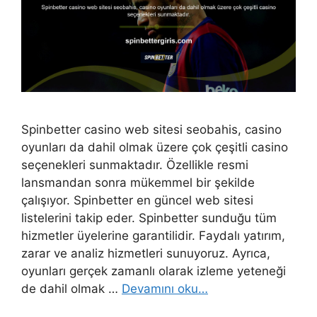
Spinbetter casino web sitesi seobahis, casino
oyunları da dahil olmak üzere çok çeşitli casino
seçenekleri sunmaktadır. Özellikle resmi
lansmandan sonra mükemmel bir şekilde
çalışıyor. Spinbetter en güncel web sitesi
listelerini takip eder. Spinbetter sunduğu tüm
hizmetler üyelerine garantilidir. Faydalı yatırım,
zarar ve analiz hizmetleri sunuyoruz. Ayrıca,
oyunları gerçek zamanlı olarak izleme yeteneği
de dahil olmak …
Devamını oku…