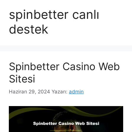
spinbetter canlı
destek
Spinbetter Casino Web
Sitesi
Haziran 29, 2024
Yazarı:
admin