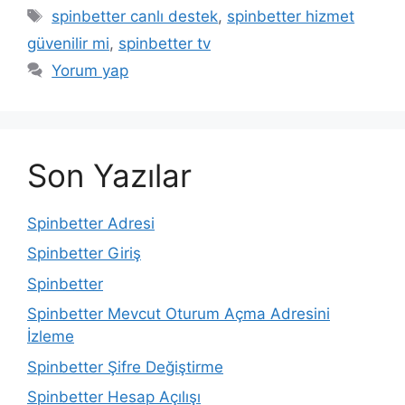
Etiketler
spinbetter canlı destek
,
spinbetter hizmet
güvenilir mi
,
spinbetter tv
Yorum yap
Son Yazılar
Spinbetter Adresi
Spinbetter Giriş
Spinbetter
Spinbetter Mevcut Oturum Açma Adresini
İzleme
Spinbetter Şifre Değiştirme
Spinbetter Hesap Açılışı