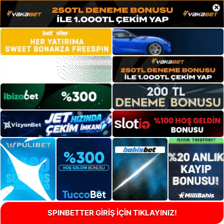
×
SPINBETTER GİRİŞ İÇİN TIKLAYINIZ!