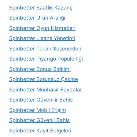
Spinbetter Saatlik Kazanç
Spinbetter Ürün Aralığı
Spinbetter Oyun Hizmetleri
Spinbetter Lisans Yönetimi
Spinbetter Tercih Seçenekleri
Spinbetter Piyango Popülerliği
Spinbetter Bonus Birikimi
Spinbetter Sorunsuz Çekme
Spinbetter Münhasır Faydalar
Spinbetter Güvenilir Bahis
Spinbetter Mobil Erişim
Spinbetter Güvenli Bahis
Spinbetter Kayıt Belgeleri