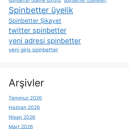
spinbetter ödeme sorunu
spinbetter özellikleri
Spinbetter üyelik
Spinbetter Şikayet
twitter spinbetter
yeni adresi spinbetter
yeni giris spinbetter
Arşivler
Temmuz 2026
Haziran 2026
Nisan 2026
Mart 2026