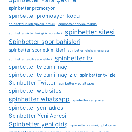
spinbetter promosyon
spinbetter promosyon kodu
spinbetter ruleti güvenilir midir
spinbetter service mobile
spinbetter sitesi
spinbetter sistemleri giriş adresleri
Spinbetter spor bahisleri
spinbetter spor etkinlikleri
spinbetter telefon numarası
spinbetter tv
spinbetter tercih seçenekleri
spinbetter tv canli maç
spinbetter tv canli maç izle
spinbetter tv izle
Spinbetter Twitter
spinbetter web altyapısı
spinbetter web sitesi
spinbetter whatsapp
spinbetter yarışmalar
spinbetter yeni adres
Spinbetter Yeni Adresi
Spinbetter yeni giriş
spinbetter çevrimiçi platformu