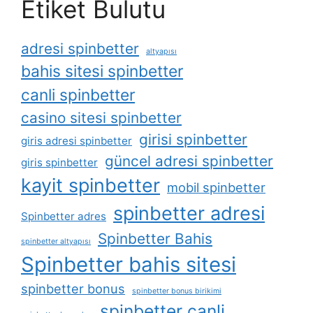
Etiket Bulutu
adresi spinbetter
altyapısı
bahis sitesi spinbetter
canli spinbetter
casino sitesi spinbetter
girisi spinbetter
giris adresi spinbetter
güncel adresi spinbetter
giris spinbetter
kayit spinbetter
mobil spinbetter
spinbetter adresi
Spinbetter adres
Spinbetter Bahis
spinbetter altyapısı
Spinbetter bahis sitesi
spinbetter bonus
spinbetter bonus birikimi
spinbetter canli