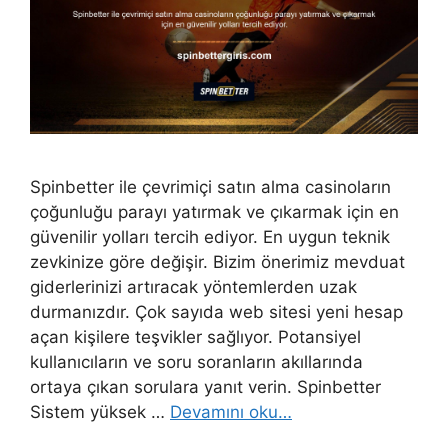
Spinbetter ile çevrimiçi satın alma casinoların
çoğunluğu parayı yatırmak ve çıkarmak için en
güvenilir yolları tercih ediyor. En uygun teknik
zevkinize göre değişir. Bizim önerimiz mevduat
giderlerinizi artıracak yöntemlerden uzak
durmanızdır. Çok sayıda web sitesi yeni hesap
açan kişilere teşvikler sağlıyor. Potansiyel
kullanıcıların ve soru soranların akıllarında
ortaya çıkan sorulara yanıt verin. Spinbetter
Sistem yüksek …
Devamını oku…