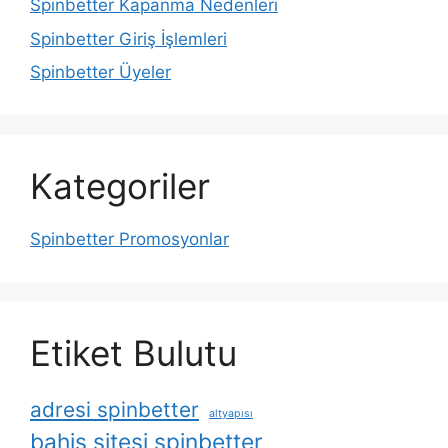
Spinbetter Kapanma Nedenleri
Spinbetter Giriş İşlemleri
Spinbetter Üyeler
Kategoriler
Spinbetter Promosyonlar
Etiket Bulutu
adresi spinbetter
altyapısı
bahis sitesi spinbetter