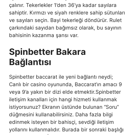
çalınır. Tekerlekler 1’den 36’ya kadar sayılara
sahiptir. Kırmızı ve siyah renklere sahip sütunları
ve sayıları seçin. Bayi tekerleği döndürür. Rulet
çarkındaki sayıdan bağımsız olarak, bu sayının
bahisinin kazanma şansı var.
Spinbetter Bakara
Bağlantısı
Spinbetter baccarat ile yeni bağlantı neydi;
Canlı bir casino oyununda, Baccarat’ın amacı 9
veya 9’a yakın bir dizi elde etmektir.Spinbetter
iletişim kanalları için hangi hizmeti kullanmak
istiyorsunuz? Ekranın üstünde bulunan “Soru”
düğmesini kullanabilirsiniz. Daha fazla bilgi
edinmek isteyen bir bahisçi, sevdiği iletişim
yollarını kullanmalıdır. Burada bir sonraki başlığı