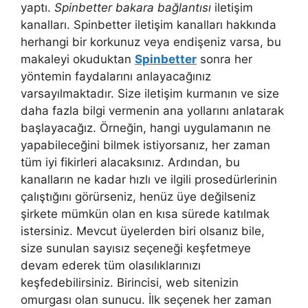
yaptı.
Spinbetter bakara bağlantısı
iletişim
kanalları. Spinbetter iletişim kanalları hakkında
herhangi bir korkunuz veya endişeniz varsa, bu
makaleyi okuduktan
Spinbetter
sonra her
yöntemin faydalarını anlayacağınız
varsayılmaktadır. Size iletişim kurmanın ve size
daha fazla bilgi vermenin ana yollarını anlatarak
başlayacağız. Örneğin, hangi uygulamanın ne
yapabileceğini bilmek istiyorsanız, her zaman
tüm iyi fikirleri alacaksınız. Ardından, bu
kanalların ne kadar hızlı ve ilgili prosedürlerinin
çalıştığını görürseniz, henüz üye değilseniz
şirkete mümkün olan en kısa sürede katılmak
istersiniz. Mevcut üyelerden biri olsanız bile,
size sunulan sayısız seçeneği keşfetmeye
devam ederek tüm olasılıklarınızı
keşfedebilirsiniz. Birincisi, web sitenizin
omurgası olan sunucu. İlk seçenek her zaman