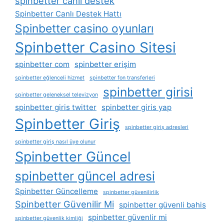
spinbetter canlı destek
Spinbetter Canlı Destek Hattı
Spinbetter casino oyunları
Spinbetter Casino Sitesi
spinbetter com
spinbetter erişim
spinbetter eğlenceli hizmet
spinbetter fon transferleri
spinbetter girisi
spinbetter geleneksel televizyon
spinbetter giris twitter
spinbetter giris yap
Spinbetter Giriş
spinbetter giriş adresleri
spinbetter giriş nasıl üye olunur
Spinbetter Güncel
spinbetter güncel adresi
Spinbetter Güncelleme
spinbetter güvenilirlik
Spinbetter Güvenilir Mi
spinbetter güvenli bahis
spinbetter güvenlir mi
spinbetter güvenlik kimliği