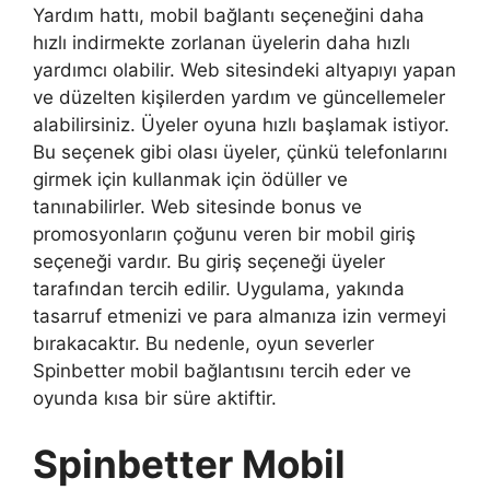
Yardım hattı, mobil bağlantı seçeneğini daha
hızlı indirmekte zorlanan üyelerin daha hızlı
yardımcı olabilir. Web sitesindeki altyapıyı yapan
ve düzelten kişilerden yardım ve güncellemeler
alabilirsiniz. Üyeler oyuna hızlı başlamak istiyor.
Bu seçenek gibi olası üyeler, çünkü telefonlarını
girmek için kullanmak için ödüller ve
tanınabilirler. Web sitesinde bonus ve
promosyonların çoğunu veren bir mobil giriş
seçeneği vardır. Bu giriş seçeneği üyeler
tarafından tercih edilir. Uygulama, yakında
tasarruf etmenizi ve para almanıza izin vermeyi
bırakacaktır. Bu nedenle, oyun severler
Spinbetter mobil bağlantısını tercih eder ve
oyunda kısa bir süre aktiftir.
Spinbetter Mobil