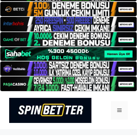
İçeriğe
atla
Menü