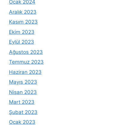
Ocak 2024
Aralık 2023
Kasım 2023
Ekim 2023
Eylül 2023
Ağustos 2023
Temmuz 2023
Haziran 2023
Mayıs 2023
Nisan 2023
Mart 2023
Şubat 2023
Ocak 2023