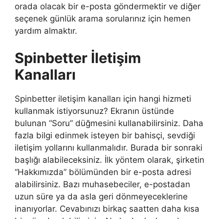
orada olacak bir e-posta göndermektir ve diğer
seçenek günlük arama sorularınız için hemen
yardım almaktır.
Spinbetter İletişim
Kanalları
Spinbetter iletişim kanalları için hangi hizmeti
kullanmak istiyorsunuz? Ekranın üstünde
bulunan “Soru” düğmesini kullanabilirsiniz. Daha
fazla bilgi edinmek isteyen bir bahisçi, sevdiği
iletişim yollarını kullanmalıdır. Burada bir sonraki
başlığı alabileceksiniz. İlk yöntem olarak, şirketin
“Hakkımızda” bölümünden bir e-posta adresi
alabilirsiniz. Bazı muhasebeciler, e-postadan
uzun süre ya da asla geri dönmeyeceklerine
inanıyorlar. Cevabınızı birkaç saatten daha kısa