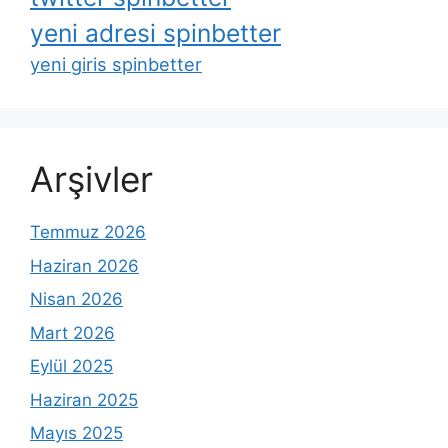
yeni adresi spinbetter
yeni giris spinbetter
Arşivler
Temmuz 2026
Haziran 2026
Nisan 2026
Mart 2026
Eylül 2025
Haziran 2025
Mayıs 2025