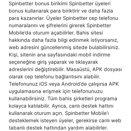
Spinbetter bonus birikimi Spinbetter üyeleri
bonus kullanarak para biriktirir ve daha fazla
para kazanırlar. Üyeler Spinbetter cep telefonu
numaralarını ve şifrelerini girerek Spinbetter
Mobile’da oturum açabilirler. Bahis sitesi
hakkında daha fazla bilgi edinmek istiyorsanız,
web adresini güncellenmiş sitede bulabilirsiniz.
Kişi, sitenin ana sayfasındaki mobil indirme
seçeneğine giriş yaparak ve tıklayarak
adreslerini değiştirebilir. Masaüstü, APK dosyası
olarak cep telefonu bağlantısını alabilir.
Telefonunuz iOS veya Android’de çalışırsa APK
uygulamasına erişmek için telefonunuzu
kullanabilirsiniz. Tüm bahis şirketleri programa
kolayca katılabilir. Ayrıca, canlı destek hattını
kullanarak oturum açın. Spinbetter Mobile’ı
desteklemek isteyen üyeler, gerekirse canlı web
tabanlı destek hattından yardım alabilirler.