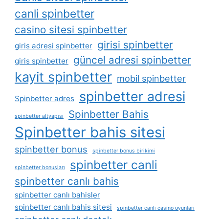
canli spinbetter
casino sitesi spinbetter
girisi spinbetter
giris adresi spinbetter
güncel adresi spinbetter
giris spinbetter
kayit spinbetter
mobil spinbetter
spinbetter adresi
Spinbetter adres
Spinbetter Bahis
spinbetter altyapısı
Spinbetter bahis sitesi
spinbetter bonus
spinbetter bonus birikimi
spinbetter canli
spinbetter bonusları
spinbetter canlı bahis
spinbetter canlı bahisler
spinbetter canlı bahis sitesi
spinbetter canlı casino oyunları