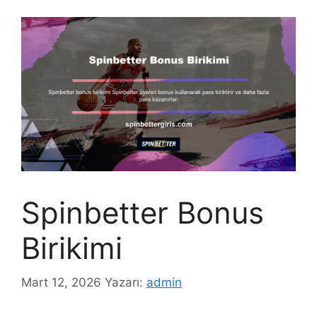
Spinbetter Bonus
Birikimi
Mart 12, 2026
Yazarı:
admin