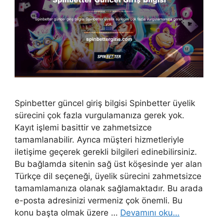
Spinbetter güncel giriş bilgisi Spinbetter üyelik
sürecini çok fazla vurgulamanıza gerek yok.
Kayıt işlemi basittir ve zahmetsizce
tamamlanabilir. Ayrıca müşteri hizmetleriyle
iletişime geçerek gerekli bilgileri edinebilirsiniz.
Bu bağlamda sitenin sağ üst köşesinde yer alan
Türkçe dil seçeneği, üyelik sürecini zahmetsizce
tamamlamanıza olanak sağlamaktadır. Bu arada
e-posta adresinizi vermeniz çok önemli. Bu
konu başta olmak üzere …
Devamını oku…