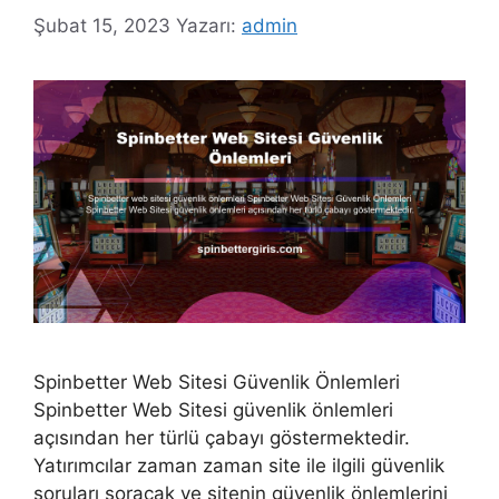
Şubat 15, 2023
Yazarı:
admin
Spinbetter Web Sitesi Güvenlik Önlemleri
Spinbetter Web Sitesi güvenlik önlemleri
açısından her türlü çabayı göstermektedir.
Yatırımcılar zaman zaman site ile ilgili güvenlik
soruları soracak ve sitenin güvenlik önlemlerini