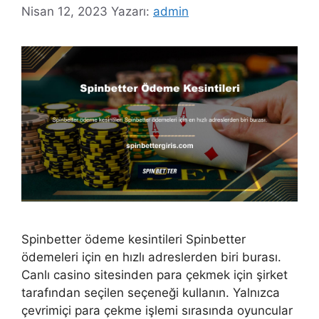
Nisan 12, 2023
Yazarı:
admin
Spinbetter ödeme kesintileri Spinbetter
ödemeleri için en hızlı adreslerden biri burası.
Canlı casino sitesinden para çekmek için şirket
tarafından seçilen seçeneği kullanın. Yalnızca
çevrimiçi para çekme işlemi sırasında oyuncular