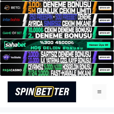
İçeriğe
atla
Menü