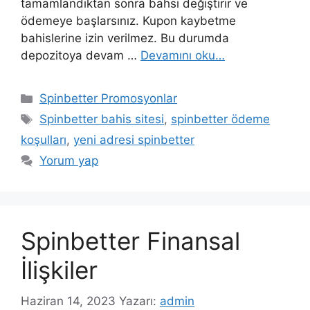
tamamlandıktan sonra bahsi değiştirir ve
ödemeye başlarsınız. Kupon kaybetme
bahislerine izin verilmez. Bu durumda
depozitoya devam …
Devamını oku…
Kategoriler
Spinbetter Promosyonlar
Etiketler
Spinbetter bahis sitesi
,
spinbetter ödeme
koşulları
,
yeni adresi spinbetter
Yorum yap
Spinbetter Finansal
İlişkiler
Haziran 14, 2023
Yazarı:
admin