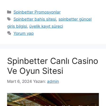
Kategoriler
Spinbetter Promosyonlar
Etiketler
Spinbetter bahis sitesi
,
spinbetter güncel
giriş bilgisi
,
üyelik kayıt süreci
Yorum yap
Spinbetter Canlı Casino
Ve Oyun Sitesi
Mart 6, 2024
Yazarı:
admin