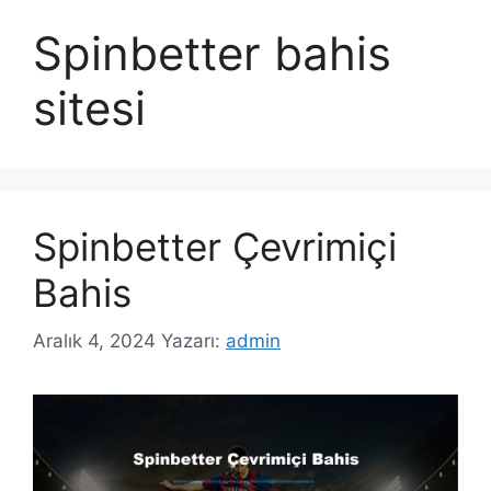
Spinbetter bahis
sitesi
Spinbetter Çevrimiçi
Bahis
Aralık 4, 2024
Yazarı:
admin