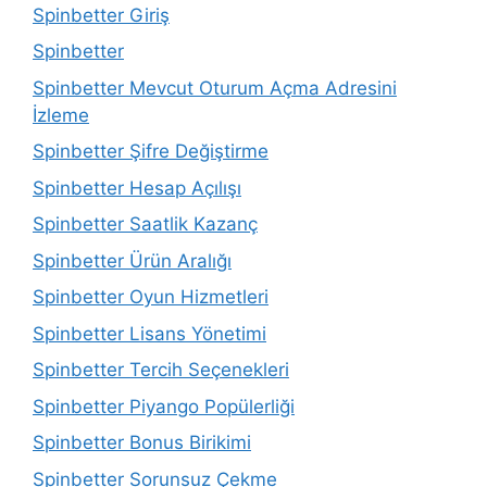
Spinbetter Giriş
Spinbetter
Spinbetter Mevcut Oturum Açma Adresini
İzleme
Spinbetter Şifre Değiştirme
Spinbetter Hesap Açılışı
Spinbetter Saatlik Kazanç
Spinbetter Ürün Aralığı
Spinbetter Oyun Hizmetleri
Spinbetter Lisans Yönetimi
Spinbetter Tercih Seçenekleri
Spinbetter Piyango Popülerliği
Spinbetter Bonus Birikimi
Spinbetter Sorunsuz Çekme