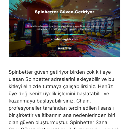
Spinbetter güven getiriyor birden çok kitleye
ulaşan Spinbetter adreslerini ekleyebilir ve bu
kitleyi elinizde tutmaya çalışabilirsiniz. Henüz
üye değilseniz üyelik işlemini başlatabilir ve
kazanmaya başlayabilirsiniz. Chain,
profesyoneller tarafından tercih edilen lisanslı
bir şirkettir ve itibarının ana nedenlerinden biri
olan güven oluşturmuştur. Spinbetter Sanal