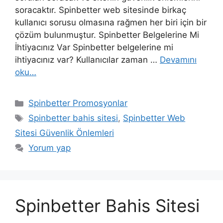
soracaktır. Spinbetter web sitesinde birkaç
kullanıcı sorusu olmasına rağmen her biri için bir
çözüm bulunmuştur. Spinbetter Belgelerine Mi
İhtiyacınız Var Spinbetter belgelerine mi
ihtiyacınız var? Kullanıcılar zaman …
Devamını
oku…
Kategoriler
Spinbetter Promosyonlar
Etiketler
Spinbetter bahis sitesi
,
Spinbetter Web
Sitesi Güvenlik Önlemleri
Yorum yap
Spinbetter Bahis Sitesi