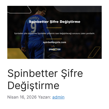
Spinbetter Şifre
Değiştirme
Nisan 16, 2026
Yazarı:
admin