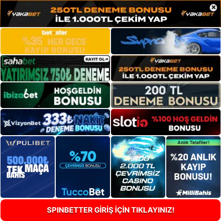
×
SPINBETTER GİRİŞ İÇİN TIKLAYINIZ!