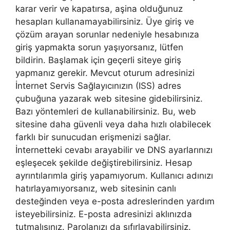
karar verir ve kapatırsa, aşina olduğunuz
hesapları kullanamayabilirsiniz. Üye giriş ve
çözüm arayan sorunlar nedeniyle hesabınıza
giriş yapmakta sorun yaşıyorsanız, lütfen
bildirin. Başlamak için geçerli siteye giriş
yapmanız gerekir. Mevcut oturum adresinizi
İnternet Servis Sağlayıcınızın (ISS) adres
çubuğuna yazarak web sitesine gidebilirsiniz.
Bazı yöntemleri de kullanabilirsiniz. Bu, web
sitesine daha güvenli veya daha hızlı olabilecek
farklı bir sunucudan erişmenizi sağlar.
İnternetteki cevabı arayabilir ve DNS ayarlarınızı
eşleşecek şekilde değiştirebilirsiniz. Hesap
ayrıntılarımla giriş yapamıyorum. Kullanıcı adınızı
hatırlayamıyorsanız, web sitesinin canlı
desteğinden veya e-posta adreslerinden yardım
isteyebilirsiniz. E-posta adresinizi aklınızda
tutmalısınız. Parolanızı da sıfırlayabilirsiniz.