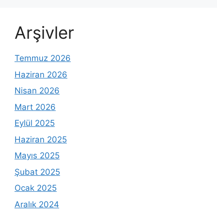
Arşivler
Temmuz 2026
Haziran 2026
Nisan 2026
Mart 2026
Eylül 2025
Haziran 2025
Mayıs 2025
Şubat 2025
Ocak 2025
Aralık 2024