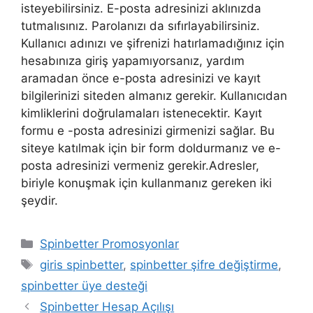
isteyebilirsiniz. E-posta adresinizi aklınızda
tutmalısınız. Parolanızı da sıfırlayabilirsiniz.
Kullanıcı adınızı ve şifrenizi hatırlamadığınız için
hesabınıza giriş yapamıyorsanız, yardım
aramadan önce e-posta adresinizi ve kayıt
bilgilerinizi siteden almanız gerekir. Kullanıcıdan
kimliklerini doğrulamaları istenecektir. Kayıt
formu e -posta adresinizi girmenizi sağlar. Bu
siteye katılmak için bir form doldurmanız ve e-
posta adresinizi vermeniz gerekir.Adresler,
biriyle konuşmak için kullanmanız gereken iki
şeydir.
Kategoriler
Spinbetter Promosyonlar
Etiketler
giris spinbetter
,
spinbetter şifre değiştirme
,
spinbetter üye desteği
Spinbetter Hesap Açılışı