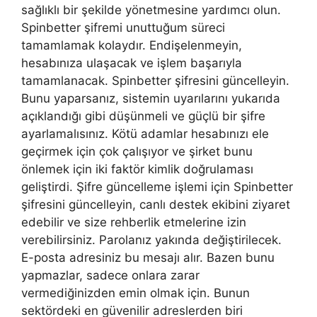
sağlıklı bir şekilde yönetmesine yardımcı olun.
Spinbetter şifremi unuttuğum süreci
tamamlamak kolaydır. Endişelenmeyin,
hesabınıza ulaşacak ve işlem başarıyla
tamamlanacak. Spinbetter şifresini güncelleyin.
Bunu yaparsanız, sistemin uyarılarını yukarıda
açıklandığı gibi düşünmeli ve güçlü bir şifre
ayarlamalısınız. Kötü adamlar hesabınızı ele
geçirmek için çok çalışıyor ve şirket bunu
önlemek için iki faktör kimlik doğrulaması
geliştirdi. Şifre güncelleme işlemi için Spinbetter
şifresini güncelleyin, canlı destek ekibini ziyaret
edebilir ve size rehberlik etmelerine izin
verebilirsiniz. Parolanız yakında değiştirilecek.
E-posta adresiniz bu mesajı alır. Bazen bunu
yapmazlar, sadece onlara zarar
vermediğinizden emin olmak için. Bunun
sektördeki en güvenilir adreslerden biri