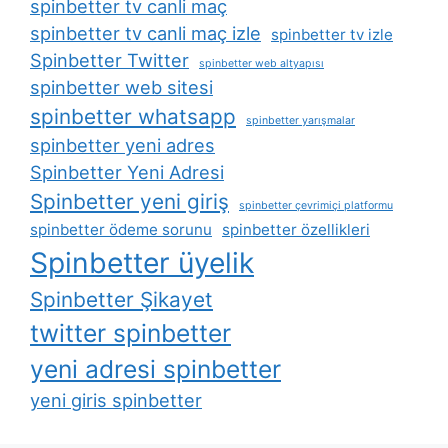
spinbetter tv canli maç
spinbetter tv canli maç izle
spinbetter tv izle
Spinbetter Twitter
spinbetter web altyapısı
spinbetter web sitesi
spinbetter whatsapp
spinbetter yarışmalar
spinbetter yeni adres
Spinbetter Yeni Adresi
Spinbetter yeni giriş
spinbetter çevrimiçi platformu
spinbetter ödeme sorunu
spinbetter özellikleri
Spinbetter üyelik
Spinbetter Şikayet
twitter spinbetter
yeni adresi spinbetter
yeni giris spinbetter