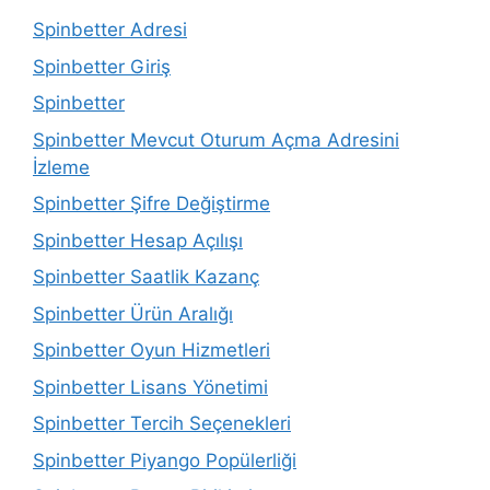
Spinbetter Adresi
Spinbetter Giriş
Spinbetter
Spinbetter Mevcut Oturum Açma Adresini
İzleme
Spinbetter Şifre Değiştirme
Spinbetter Hesap Açılışı
Spinbetter Saatlik Kazanç
Spinbetter Ürün Aralığı
Spinbetter Oyun Hizmetleri
Spinbetter Lisans Yönetimi
Spinbetter Tercih Seçenekleri
Spinbetter Piyango Popülerliği