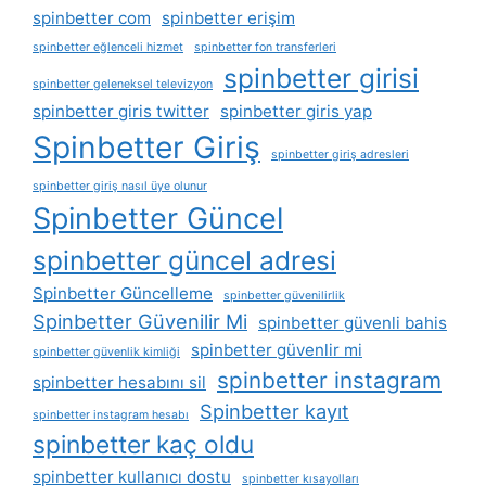
spinbetter com
spinbetter erişim
spinbetter eğlenceli hizmet
spinbetter fon transferleri
spinbetter girisi
spinbetter geleneksel televizyon
spinbetter giris twitter
spinbetter giris yap
Spinbetter Giriş
spinbetter giriş adresleri
spinbetter giriş nasıl üye olunur
Spinbetter Güncel
spinbetter güncel adresi
Spinbetter Güncelleme
spinbetter güvenilirlik
Spinbetter Güvenilir Mi
spinbetter güvenli bahis
spinbetter güvenlir mi
spinbetter güvenlik kimliği
spinbetter instagram
spinbetter hesabını sil
Spinbetter kayıt
spinbetter instagram hesabı
spinbetter kaç oldu
spinbetter kullanıcı dostu
spinbetter kısayolları