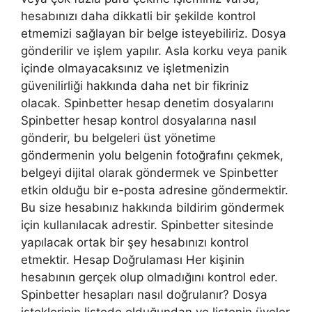
hesabınızı daha dikkatli bir şekilde kontrol
etmemizi sağlayan bir belge isteyebiliriz. Dosya
gönderilir ve işlem yapılır. Asla korku veya panik
içinde olmayacaksınız ve işletmenizin
güvenilirliği hakkında daha net bir fikriniz
olacak. Spinbetter hesap denetim dosyalarını
Spinbetter hesap kontrol dosyalarına nasıl
gönderir, bu belgeleri üst yönetime
göndermenin yolu belgenin fotoğrafını çekmek,
belgeyi dijital olarak göndermek ve Spinbetter
etkin olduğu bir e-posta adresine göndermektir.
Bu size hesabınız hakkında bildirim göndermek
için kullanılacak adrestir. Spinbetter sitesinde
yapılacak ortak bir şey hesabınızı kontrol
etmektir. Hesap Doğrulaması Her kişinin
hesabının gerçek olup olmadığını kontrol eder.
Spinbetter hesapları nasıl doğrulanır? Dosya
isteklerinin listede olduğundan ve listenin üyeler