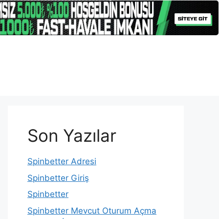
Son Yazılar
Spinbetter Adresi
Spinbetter Giriş
Spinbetter
Spinbetter Mevcut Oturum Açma