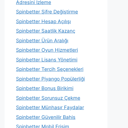
Adresini İzleme
Spinbetter Şifre Değiştirme
Spinbetter Hesap Açılışı
Spinbetter Saatlik Kazanç
Spinbetter Ürün Aralığı
Spinbetter Oyun Hizmetleri
Spinbetter Lisans Yönetimi
Spinbetter Tercih Seçenekleri
Spinbetter Piyango Popülerliği
Spinbetter Bonus Birikimi
Spinbetter Sorunsuz Çekme
Spinbetter Münhasır Faydalar
Spinbetter Güvenilir Bahis
Spinbetter Mobil Erişim