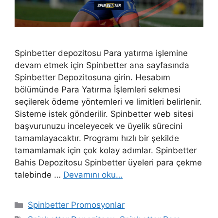
Spinbetter depozitosu Para yatırma işlemine
devam etmek için Spinbetter ana sayfasında
Spinbetter Depozitosuna girin. Hesabım
bölümünde Para Yatırma İşlemleri sekmesi
seçilerek ödeme yöntemleri ve limitleri belirlenir.
Sisteme istek gönderilir. Spinbetter web sitesi
başvurunuzu inceleyecek ve üyelik sürecini
tamamlayacaktır. Programı hızlı bir şekilde
tamamlamak için çok kolay adımlar. Spinbetter
Bahis Depozitosu Spinbetter üyeleri para çekme
talebinde …
Devamını oku…
Kategoriler
Spinbetter Promosyonlar
Etiketler