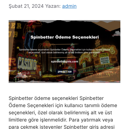
Şubat 21, 2024
Yazarı:
admin
Spinbetter ödeme seçenekleri Spinbetter
Ödeme Seçenekleri için kullanıcı tanımlı ödeme
seçenekleri, özel olarak belirlenmiş alt ve üst
limitlere göre işlenmelidir. Para yatırmak veya
para çekmek isteyenler Spinbetter giriş adresi