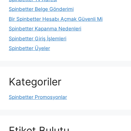
Spinbetter Belge Gönderimi
Bir Spinbetter Hesabı Açmak Güvenli Mi
Spinbetter Kapanma Nedenleri
Spinbetter Giriş İşlemleri
Spinbetter Üyeler
Kategoriler
Spinbetter Promosyonlar
Etiket Bulutu