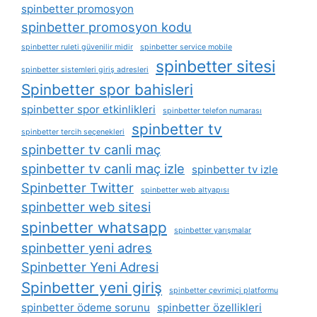
spinbetter promosyon
spinbetter promosyon kodu
spinbetter ruleti güvenilir midir
spinbetter service mobile
spinbetter sitesi
spinbetter sistemleri giriş adresleri
Spinbetter spor bahisleri
spinbetter spor etkinlikleri
spinbetter telefon numarası
spinbetter tv
spinbetter tercih seçenekleri
spinbetter tv canli maç
spinbetter tv canli maç izle
spinbetter tv izle
Spinbetter Twitter
spinbetter web altyapısı
spinbetter web sitesi
spinbetter whatsapp
spinbetter yarışmalar
spinbetter yeni adres
Spinbetter Yeni Adresi
Spinbetter yeni giriş
spinbetter çevrimiçi platformu
spinbetter ödeme sorunu
spinbetter özellikleri