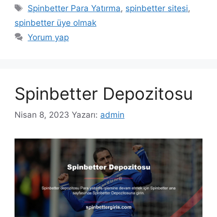
Etiketler
Spinbetter Para Yatırma
,
spinbetter sitesi
,
spinbetter üye olmak
Yorum yap
Spinbetter Depozitosu
Nisan 8, 2023
Yazarı:
admin