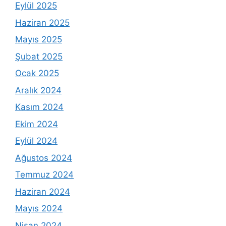
Eylül 2025
Haziran 2025
Mayıs 2025
Şubat 2025
Ocak 2025
Aralık 2024
Kasım 2024
Ekim 2024
Eylül 2024
Ağustos 2024
Temmuz 2024
Haziran 2024
Mayıs 2024
Nisan 2024