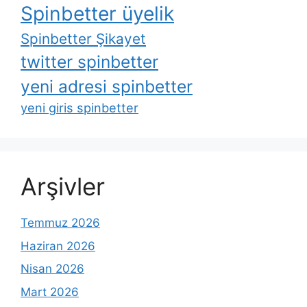
Spinbetter üyelik
Spinbetter Şikayet
twitter spinbetter
yeni adresi spinbetter
yeni giris spinbetter
Arşivler
Temmuz 2026
Haziran 2026
Nisan 2026
Mart 2026