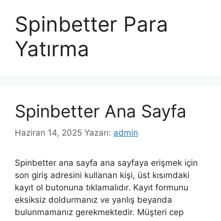
Spinbetter Para
Yatırma
Spinbetter Ana Sayfa
Haziran 14, 2025
Yazarı:
admin
Spinbetter ana sayfa ana sayfaya erişmek için
son giriş adresini kullanan kişi, üst kısımdaki
kayıt ol butonuna tıklamalıdır. Kayıt formunu
eksiksiz doldurmanız ve yanlış beyanda
bulunmamanız gerekmektedir. Müşteri cep