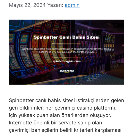
Mayıs 22, 2024
Yazarı:
admin
Spinbetter canlı bahis sitesi i̇ştirakçilerden gelen
geri bildirimler, her çevrimiçi casino platformu
için yüksek puan alan önerilerden oluşuyor.
İnternette önemli bir servete sahip olan
çevrimiçi bahisçilerin belirli kriterleri karşılaması