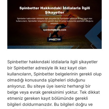
Spinbetter hakkındaki iddialarla ilgili şikayetler
bir Spinbetter adresiyle ilk kez kayıt olan
kullanıcıların, Spinbetter belgelerinin gerekli olup
olmadığı konusunda şüpheleri olduğunu
anlıyoruz. Bu siteye üye iseniz herhangi bir
belge veya evrak gereksinimi yoktur. Tek dikkat
etmeniz gereken kayıt bölümünde gerekli
bilgileri doldurmanızdır. Bu bilgileri doğru ve