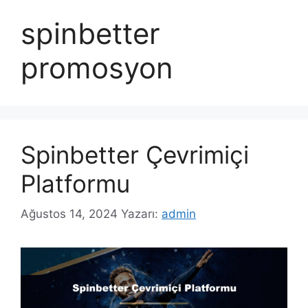
spinbetter
promosyon
Spinbetter Çevrimiçi
Platformu
Ağustos 14, 2024
Yazarı:
admin