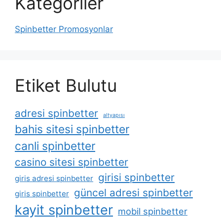
Kategoriler
Spinbetter Promosyonlar
Etiket Bulutu
adresi spinbetter
altyapısı
bahis sitesi spinbetter
canli spinbetter
casino sitesi spinbetter
girisi spinbetter
giris adresi spinbetter
güncel adresi spinbetter
giris spinbetter
kayit spinbetter
mobil spinbetter