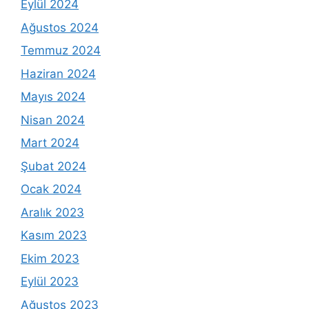
Eylül 2024
Ağustos 2024
Temmuz 2024
Haziran 2024
Mayıs 2024
Nisan 2024
Mart 2024
Şubat 2024
Ocak 2024
Aralık 2023
Kasım 2023
Ekim 2023
Eylül 2023
Ağustos 2023