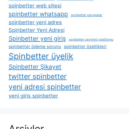
spinbetter web sitesi
spinbetter whatsapp
spinbetter yarışmalar
spinbetter yeni adres
Spinbetter Yeni Adresi
Spinbetter yeni giriş
spinbetter çevrimiçi platformu
spinbetter ödeme sorunu
spinbetter özellikleri
Spinbetter üyelik
Spinbetter Şikayet
twitter spinbetter
yeni adresi spinbetter
yeni giris spinbetter
Arşivler