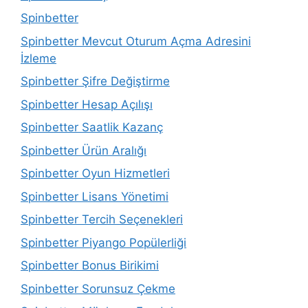
Spinbetter
Spinbetter Mevcut Oturum Açma Adresini
İzleme
Spinbetter Şifre Değiştirme
Spinbetter Hesap Açılışı
Spinbetter Saatlik Kazanç
Spinbetter Ürün Aralığı
Spinbetter Oyun Hizmetleri
Spinbetter Lisans Yönetimi
Spinbetter Tercih Seçenekleri
Spinbetter Piyango Popülerliği
Spinbetter Bonus Birikimi
Spinbetter Sorunsuz Çekme