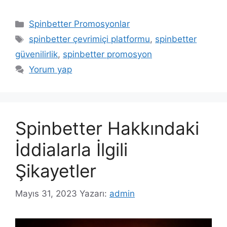
Kategoriler
Spinbetter Promosyonlar
Etiketler
spinbetter çevrimiçi platformu
,
spinbetter
güvenilirlik
,
spinbetter promosyon
Yorum yap
Spinbetter Hakkındaki
İddialarla İlgili
Şikayetler
Mayıs 31, 2023
Yazarı:
admin