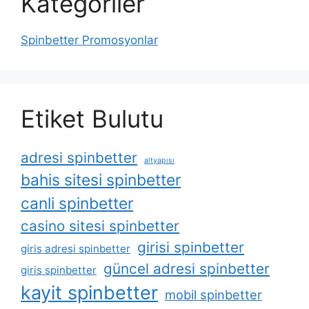
Kategoriler
Spinbetter Promosyonlar
Etiket Bulutu
adresi spinbetter
altyapısı
bahis sitesi spinbetter
canli spinbetter
casino sitesi spinbetter
girisi spinbetter
giris adresi spinbetter
güncel adresi spinbetter
giris spinbetter
kayit spinbetter
mobil spinbetter