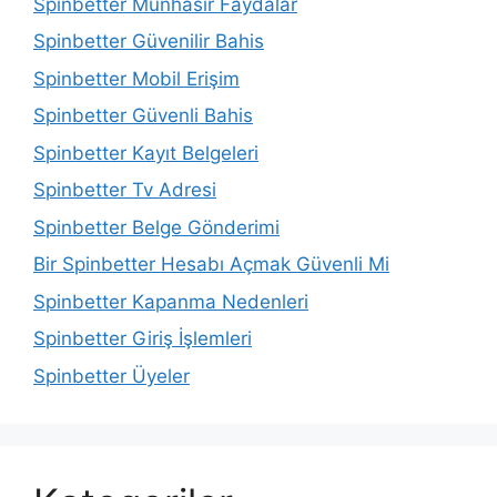
Spinbetter Münhasır Faydalar
Spinbetter Güvenilir Bahis
Spinbetter Mobil Erişim
Spinbetter Güvenli Bahis
Spinbetter Kayıt Belgeleri
Spinbetter Tv Adresi
Spinbetter Belge Gönderimi
Bir Spinbetter Hesabı Açmak Güvenli Mi
Spinbetter Kapanma Nedenleri
Spinbetter Giriş İşlemleri
Spinbetter Üyeler