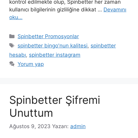
kontrol edilmekte olup, Spinbetter her zaman
kullanıcı bilgilerinin gizliliğine dikkat …
Devamını
oku…
Kategoriler
Spinbetter Promosyonlar
Etiketler
spinbetter bingo'nun kalitesi
,
spinbetter
hesabı
,
spinbetter instagram
Yorum yap
Spinbetter Şifremi
Unuttum
Ağustos 9, 2023
Yazarı:
admin