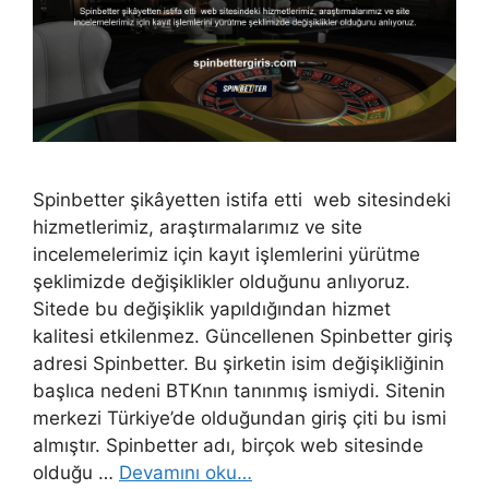
Spinbetter şikâyetten istifa etti web sitesindeki
hizmetlerimiz, araştırmalarımız ve site
incelemelerimiz için kayıt işlemlerini yürütme
şeklimizde değişiklikler olduğunu anlıyoruz.
Sitede bu değişiklik yapıldığından hizmet
kalitesi etkilenmez. Güncellenen Spinbetter giriş
adresi Spinbetter. Bu şirketin isim değişikliğinin
başlıca nedeni BTKnın tanınmış ismiydi. Sitenin
merkezi Türkiye’de olduğundan giriş çiti bu ismi
almıştır. Spinbetter adı, birçok web sitesinde
olduğu …
Devamını oku…