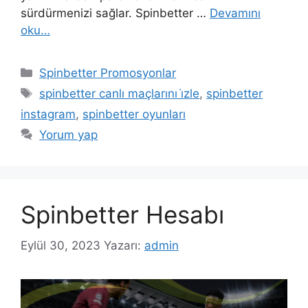
sürdürmenizi sağlar. Spinbetter …
Devamını
oku…
Kategoriler
Spinbetter Promosyonlar
Etiketler
spinbetter canlı maçlarını i̇zle
,
spinbetter
instagram
,
spinbetter oyunları
Yorum yap
Spinbetter Hesabı
Eylül 30, 2023
Yazarı:
admin