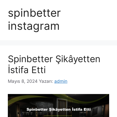
spinbetter
instagram
Spinbetter Şikâyetten
İstifa Etti
Mayıs 8, 2024
Yazarı:
admin