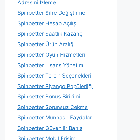
Adresini İzleme
Spinbetter Şifre Değiştirme
Spinbetter Hesap Açılışı
Spinbetter Saatlik Kazanç
Spinbetter Ürün Aralığı
Spinbetter Oyun Hizmetleri
Spinbetter Lisans Yönetimi
Spinbetter Tercih Seçenekleri
Spinbetter Piyango Popülerliği
Spinbetter Bonus Birikimi
Spinbetter Sorunsuz Çekme
Spinbetter Münhasır Faydalar
Spinbetter Güvenilir Bahis
Spinbetter Mobil Erişim