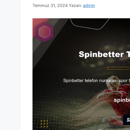
Temmuz 31, 2024
Yazarı:
admin