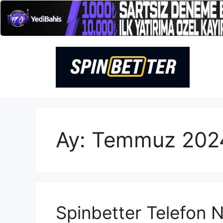
İçeriğe
atla
Ay:
Temmuz 202
Spinbetter Telefon 