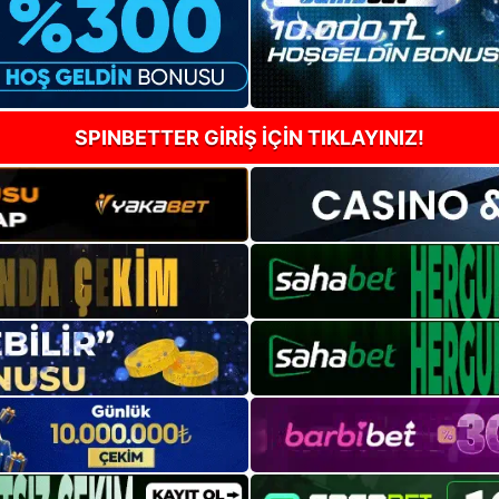
SPINBETTER GİRİŞ İÇİN TIKLAYINIZ!