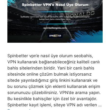
Spinbetter vpn’e nasıl üye olurum seobahis,
VPN kullanarak bağlanabileceğiniz kaliteli canlı
bahis sitelerinden biridir. Yani bir canlı bahis
sitesinde online çözüm bulmak istiyorsanız
sitede yayınladığımız giriş linkini kullanarak ve
bu sorunu çözmek için eklenti kullanarak erişim
sorununuzu çözebilirsiniz. VPN’de arama yapın.
Bu kesinlikle bahisçiler için özel bir avantajdır.
Spinbetter kayıt işlemi, siteye VPN adı verilen …