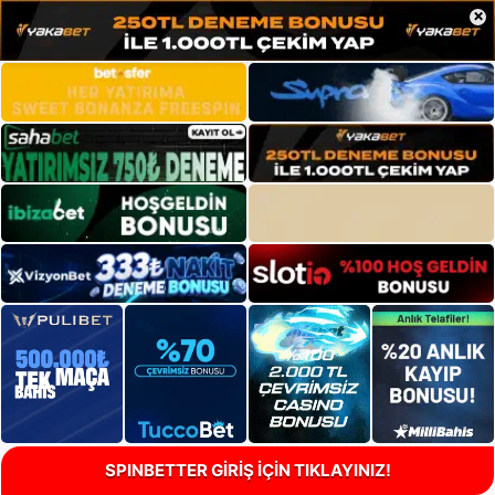
×
SPINBETTER GİRİŞ İÇİN TIKLAYINIZ!