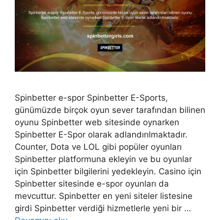
Spinbetter e-spor Spinbetter E-Sports,
günümüzde birçok oyun sever tarafından bilinen
oyunu Spinbetter web sitesinde oynarken
Spinbetter E-Spor olarak adlandırılmaktadır.
Counter, Dota ve LOL gibi popüler oyunları
Spinbetter platformuna ekleyin ve bu oyunlar
için Spinbetter bilgilerini yedekleyin. Casino için
Spinbetter sitesinde e-spor oyunları da
mevcuttur. Spinbetter en yeni siteler listesine
girdi Spinbetter verdiği hizmetlerle yeni bir …