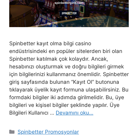
Spinbetter kayıt olma bilgi casino
endüstrisindeki en popüler sitelerden biri olan
Spinbetter katılmak çok kolaydır. Ancak,
hesabınızı oluşturmak ve doğru bilgileri girmek
için bilgilerinizi kullanmanız önemlidir. Spinbetter
giriş sayfasında bulunan “Kayıt Ol” butonuna
tıklayarak üyelik kayıt formuna ulaşabilirsiniz. Bu
formdaki bilgiler iki adımda girilmelidir. Bu, üye
bilgileri ve kişisel bilgiler şeklinde yapılır. Üye
Bilgileri Kullanıcı …
Devamını oku…
Kategoriler
Spinbetter Promosyonlar