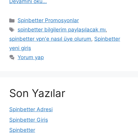
Devamını oku…
Kategoriler
Spinbetter Promosyonlar
Etiketler
spinbetter bilgilerim paylaşılacak mı
,
spinbetter vpn'e nasıl üye olurum
,
Spinbetter
yeni giriş
Yorum yap
Son Yazılar
Spinbetter Adresi
Spinbetter Giriş
Spinbetter