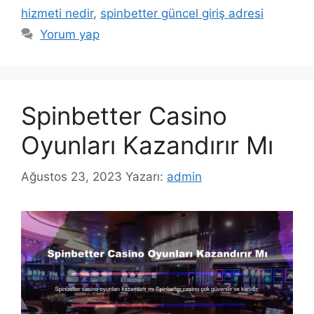
hizmeti nedir
,
spinbetter güncel giriş adresi
Yorum yap
Spinbetter Casino
Oyunları Kazandırır Mı
Ağustos 23, 2023
Yazarı:
admin