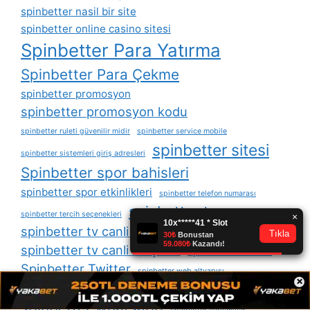
spinbetter nasil bir site
spinbetter online casino sitesi
Spinbetter Para Yatırma
Spinbetter Para Çekme
spinbetter promosyon
spinbetter promosyon kodu
spinbetter ruleti güvenilir midir
spinbetter service mobile
spinbetter sitesi
spinbetter sistemleri giriş adresleri
Spinbetter spor bahisleri
spinbetter spor etkinlikleri
spinbetter telefon numarası
spinbetter tv
spinbetter tercih seçenekleri
spinbetter tv canli maç
spinbetter tv canli maç izle
spinbetter tv izle
Spinbetter Twitter
spinbetter web altyapısı
×
spinbetter web sitesi
spinbetter whatsapp