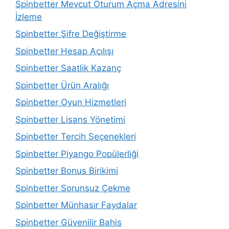
Spinbetter Mevcut Oturum Açma Adresini
İzleme
Spinbetter Şifre Değiştirme
Spinbetter Hesap Açılışı
Spinbetter Saatlik Kazanç
Spinbetter Ürün Aralığı
Spinbetter Oyun Hizmetleri
Spinbetter Lisans Yönetimi
Spinbetter Tercih Seçenekleri
Spinbetter Piyango Popülerliği
Spinbetter Bonus Birikimi
Spinbetter Sorunsuz Çekme
Spinbetter Münhasır Faydalar
Spinbetter Güvenilir Bahis