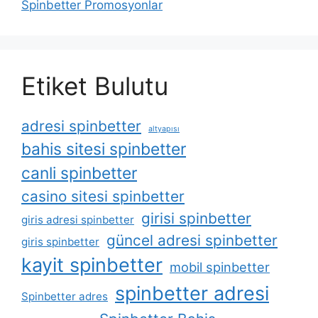
Spinbetter Promosyonlar
Etiket Bulutu
adresi spinbetter
altyapısı
bahis sitesi spinbetter
canli spinbetter
casino sitesi spinbetter
girisi spinbetter
giris adresi spinbetter
güncel adresi spinbetter
giris spinbetter
kayit spinbetter
mobil spinbetter
spinbetter adresi
Spinbetter adres