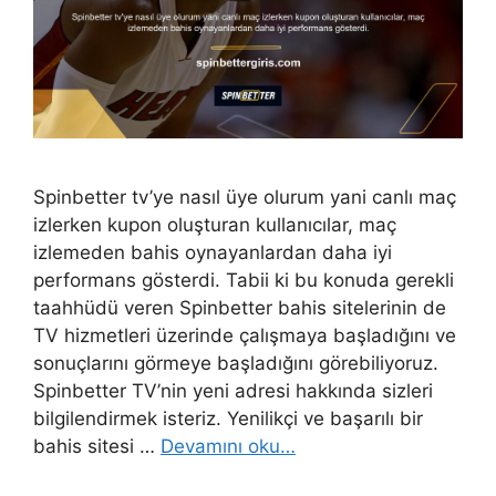
Spinbetter tv’ye nasıl üye olurum yani canlı maç
izlerken kupon oluşturan kullanıcılar, maç
izlemeden bahis oynayanlardan daha iyi
performans gösterdi. Tabii ki bu konuda gerekli
taahhüdü veren Spinbetter bahis sitelerinin de
TV hizmetleri üzerinde çalışmaya başladığını ve
sonuçlarını görmeye başladığını görebiliyoruz.
Spinbetter TV’nin yeni adresi hakkında sizleri
bilgilendirmek isteriz. Yenilikçi ve başarılı bir
bahis sitesi …
Devamını oku…