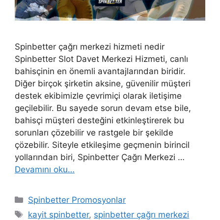
Spinbetter çağrı merkezi hizmeti nedir
Spinbetter Slot Davet Merkezi Hizmeti, canlı
bahisçinin en önemli avantajlarından biridir.
Diğer birçok şirketin aksine, güvenilir müşteri
destek ekibimizle çevrimiçi olarak iletişime
geçilebilir. Bu sayede sorun devam etse bile,
bahisçi müşteri desteğini etkinleştirerek bu
sorunları çözebilir ve rastgele bir şekilde
çözebilir. Siteyle etkileşime geçmenin birincil
yollarından biri, Spinbetter Çağrı Merkezi …
Devamını oku…
Kategoriler
Spinbetter Promosyonlar
Etiketler
kayit spinbetter
,
spinbetter çağrı merkezi