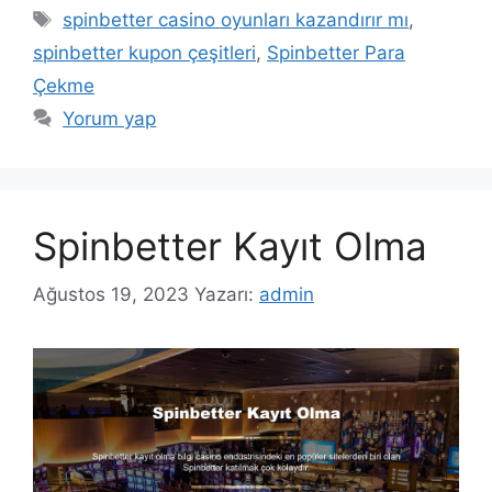
Etiketler
spinbetter casino oyunları kazandırır mı
,
spinbetter kupon çeşitleri
,
Spinbetter Para
Çekme
Yorum yap
Spinbetter Kayıt Olma
Ağustos 19, 2023
Yazarı:
admin