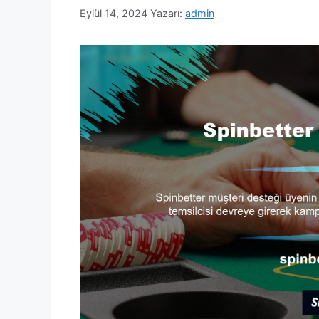
Eylül 14, 2024
Yazarı:
admin