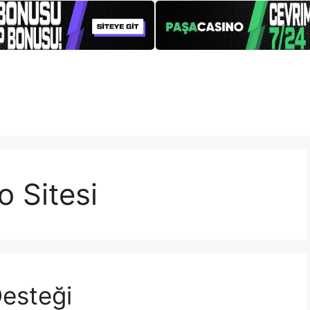
o Sitesi
Desteği