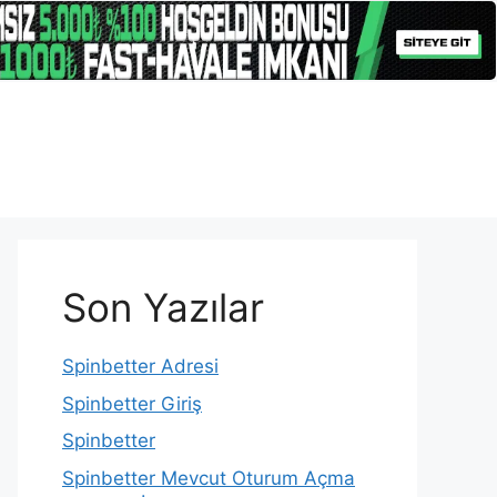
Son Yazılar
Spinbetter Adresi
Spinbetter Giriş
Spinbetter
Spinbetter Mevcut Oturum Açma