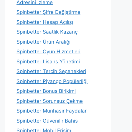
Adresini İzleme
Spinbetter Şifre Değiştirme
Spinbetter Hesap Açılışı
Spinbetter Saatlik Kazanç
Spinbetter Ürün Aralığı
Spinbetter Oyun Hizmetleri
Spinbetter Lisans Yönetimi
Spinbetter Tercih Seçenekleri
Spinbetter Piyango Popülerliği
Spinbetter Bonus Birikimi
Spinbetter Sorunsuz Çekme
Spinbetter Münhasır Faydalar
Spinbetter Güvenilir Bahis
Spinbetter Mobil Erişim