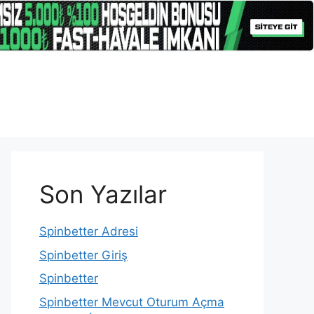
Son Yazılar
Spinbetter Adresi
Spinbetter Giriş
Spinbetter
Spinbetter Mevcut Oturum Açma