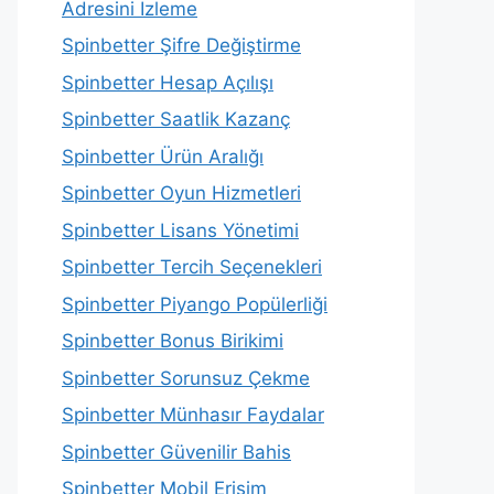
Adresini İzleme
Spinbetter Şifre Değiştirme
Spinbetter Hesap Açılışı
Spinbetter Saatlik Kazanç
Spinbetter Ürün Aralığı
Spinbetter Oyun Hizmetleri
Spinbetter Lisans Yönetimi
Spinbetter Tercih Seçenekleri
Spinbetter Piyango Popülerliği
Spinbetter Bonus Birikimi
Spinbetter Sorunsuz Çekme
Spinbetter Münhasır Faydalar
Spinbetter Güvenilir Bahis
Spinbetter Mobil Erişim