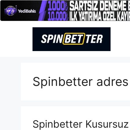
İçeriğe
atla
Spinbetter adres
Spinbetter Kusursuz