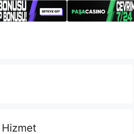
 Hizmet