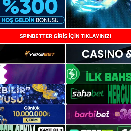
SPINBETTER GİRİŞ İÇİN TIKLAYINIZ!