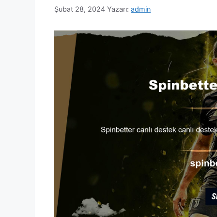
Şubat 28, 2024
Yazarı:
admin