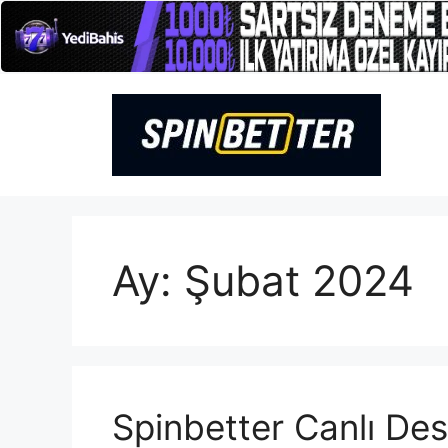
İçeriğe
atla
Ay:
Şubat 2024
Spinbetter Canlı De