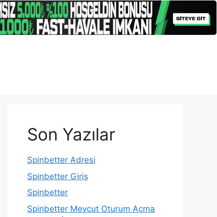
Son Yazılar
Spinbetter Adresi
Spinbetter Giriş
Spinbetter
Spinbetter Mevcut Oturum Açma