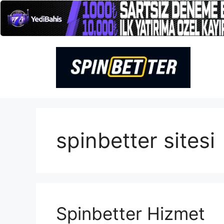
İçeriğe
atla
spinbetter sitesi
Spinbetter Hizmet