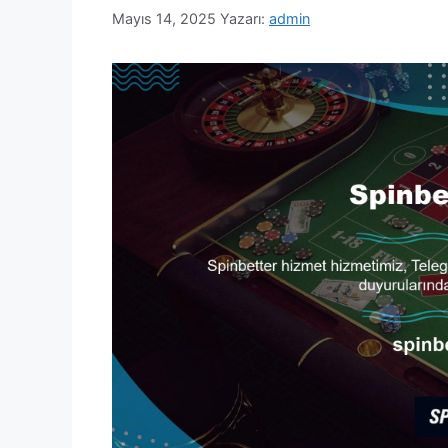
Mayıs 14, 2025
Yazarı:
admin