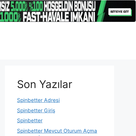
Son Yazılar
Spinbetter Adresi
Spinbetter Giriş
Spinbetter
Spinbetter Mevcut Oturum Açma