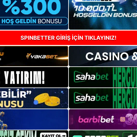
SPINBETTER GİRİŞ İÇİN TIKLAYINIZ!