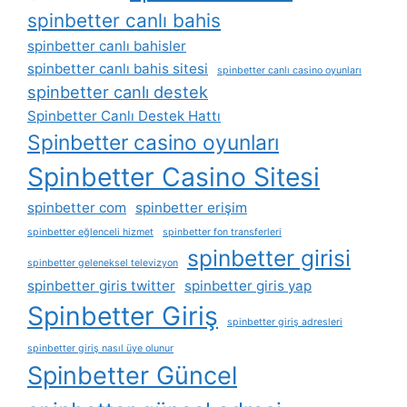
spinbetter canlı bahis
spinbetter canlı bahisler
spinbetter canlı bahis sitesi
spinbetter canlı casino oyunları
spinbetter canlı destek
Spinbetter Canlı Destek Hattı
Spinbetter casino oyunları
Spinbetter Casino Sitesi
spinbetter com
spinbetter erişim
spinbetter eğlenceli hizmet
spinbetter fon transferleri
spinbetter girisi
spinbetter geleneksel televizyon
spinbetter giris twitter
spinbetter giris yap
Spinbetter Giriş
spinbetter giriş adresleri
spinbetter giriş nasıl üye olunur
Spinbetter Güncel