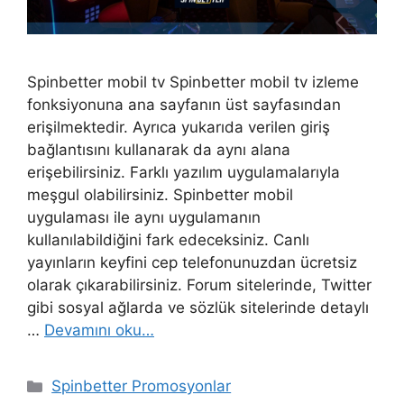
Spinbetter mobil tv Spinbetter mobil tv izleme
fonksiyonuna ana sayfanın üst sayfasından
erişilmektedir. Ayrıca yukarıda verilen giriş
bağlantısını kullanarak da aynı alana
erişebilirsiniz. Farklı yazılım uygulamalarıyla
meşgul olabilirsiniz. Spinbetter mobil
uygulaması ile aynı uygulamanın
kullanılabildiğini fark edeceksiniz. Canlı
yayınların keyfini cep telefonunuzdan ücretsiz
olarak çıkarabilirsiniz. Forum sitelerinde, Twitter
gibi sosyal ağlarda ve sözlük sitelerinde detaylı
…
Devamını oku…
Kategoriler
Spinbetter Promosyonlar