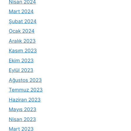
Nisan 2024
Mart 2024
Şubat 2024
Ocak 2024
Aralık 2023
Kasım 2023
Ekim 2023
Eylül 2023
Ağustos 2023
Temmuz 2023
Haziran 2023
Mayıs 2023
Nisan 2023
Mart 2023