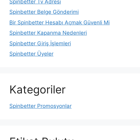
Spinbetter Tv Adresi
Spinbetter Belge Gönderimi
Bir Spinbetter Hesabı Açmak Güvenli Mi
Spinbetter Kapanma Nedenleri
Spinbetter Giriş İşlemleri
Spinbetter Üyeler
Kategoriler
Spinbetter Promosyonlar