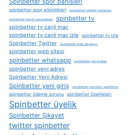
Spinbetter spor bahisleri
spinbetter spor etkinlikleri
spinbetter telefon numarası
spinbetter tv
spinbetter tercih seçenekleri
spinbetter tv canli maç
spinbetter tv canli maç izle
spinbetter tv izle
Spinbetter Twitter
spinbetter web altyapısı
spinbetter web sitesi
spinbetter whatsapp
spinbetter yarışmalar
spinbetter yeni adres
Spinbetter Yeni Adresi
Spinbetter yeni giriş
spinbetter çevrimiçi platformu
spinbetter ödeme sorunu
spinbetter özellikleri
Spinbetter üyelik
Spinbetter Şikayet
twitter spinbetter