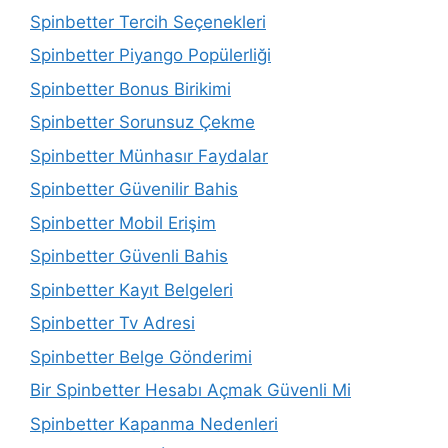
Spinbetter Tercih Seçenekleri
Spinbetter Piyango Popülerliği
Spinbetter Bonus Birikimi
Spinbetter Sorunsuz Çekme
Spinbetter Münhasır Faydalar
Spinbetter Güvenilir Bahis
Spinbetter Mobil Erişim
Spinbetter Güvenli Bahis
Spinbetter Kayıt Belgeleri
Spinbetter Tv Adresi
Spinbetter Belge Gönderimi
Bir Spinbetter Hesabı Açmak Güvenli Mi
Spinbetter Kapanma Nedenleri