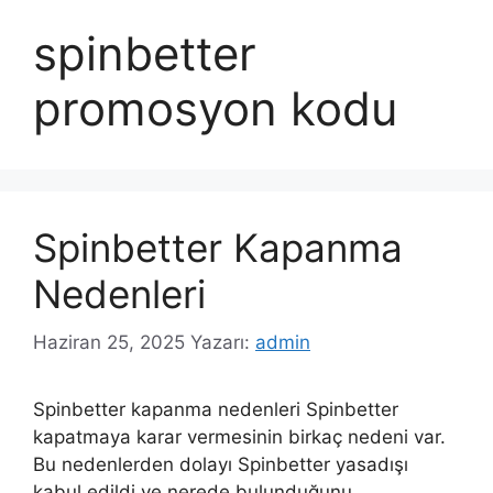
spinbetter
promosyon kodu
Spinbetter Kapanma
Nedenleri
Haziran 25, 2025
Yazarı:
admin
Spinbetter kapanma nedenleri Spinbetter
kapatmaya karar vermesinin birkaç nedeni var.
Bu nedenlerden dolayı Spinbetter yasadışı
kabul edildi ve nerede bulunduğunu