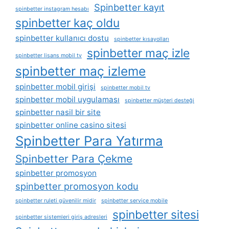
Spinbetter kayıt
spinbetter instagram hesabı
spinbetter kaç oldu
spinbetter kullanıcı dostu
spinbetter kısayolları
spinbetter maç izle
spinbetter lisans mobil tv
spinbetter maç izleme
spinbetter mobil girişi
spinbetter mobil tv
spinbetter mobil uygulaması
spinbetter müşteri desteği
spinbetter nasil bir site
spinbetter online casino sitesi
Spinbetter Para Yatırma
Spinbetter Para Çekme
spinbetter promosyon
spinbetter promosyon kodu
spinbetter ruleti güvenilir midir
spinbetter service mobile
spinbetter sitesi
spinbetter sistemleri giriş adresleri