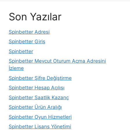
Son Yazılar
Spinbetter Adresi
Spinbetter Giriş
Spinbetter
Spinbetter Mevcut Oturum Açma Adresini
İzleme
Spinbetter Şifre Değiştirme
Spinbetter Hesap Açılışı
Spinbetter Saatlik Kazanç
Spinbetter Ürün Aralığı
Spinbetter Oyun Hizmetleri
Spinbetter Lisans Yönetimi