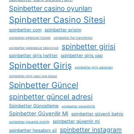
Spinbetter casino oyunları
Spinbetter Casino Sitesi
spinbetter com
spinbetter erişim
spinbetter eğlenceli hizmet
spinbetter fon transferleri
spinbetter girisi
spinbetter geleneksel televizyon
spinbetter giris twitter
spinbetter giris yap
Spinbetter Giriş
spinbetter giriş adresleri
spinbetter giriş nasıl üye olunur
Spinbetter Güncel
spinbetter güncel adresi
Spinbetter Güncelleme
spinbetter güvenilirlik
Spinbetter Güvenilir Mi
spinbetter güvenli bahis
spinbetter güvenlir mi
spinbetter güvenlik kimliği
spinbetter instagram
spinbetter hesabını sil