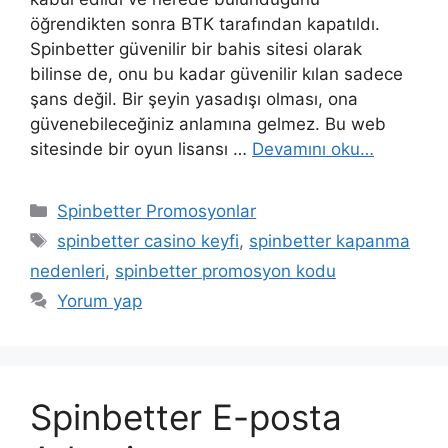
öğrendikten sonra BTK tarafından kapatıldı.
Spinbetter güvenilir bir bahis sitesi olarak
bilinse de, onu bu kadar güvenilir kılan sadece
şans değil. Bir şeyin yasadışı olması, ona
güvenebileceğiniz anlamına gelmez. Bu web
sitesinde bir oyun lisansı …
Devamını oku…
Kategoriler
Spinbetter Promosyonlar
Etiketler
spinbetter casino keyfi
,
spinbetter kapanma
nedenleri
,
spinbetter promosyon kodu
Yorum yap
Spinbetter E-posta