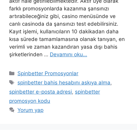
aktif hale getirilebilmektedir. Aktif üye olarak
farklı promosyonlarda kazanma şansınızı
artırabileceğiniz gibi, casino menüsünde ve
canlı casinoda da şansınızı test edebilirsiniz.
Kayıt işlemi, kullanıcıların 10 dakikadan daha
kısa sürede tamamlamasına olanak tanıyan, en
verimli ve zaman kazandıran yasa dışı bahis
şirketlerinden …
Devamını oku…
Kategoriler
Spinbetter Promosyonlar
Etiketler
spinbetter bahis hesabını askıya alma
,
spinbetter e-posta adresi
,
spinbetter
promosyon kodu
Yorum yap