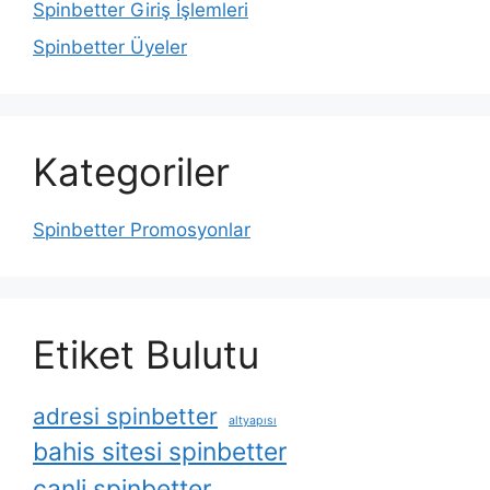
Spinbetter Giriş İşlemleri
Spinbetter Üyeler
Kategoriler
Spinbetter Promosyonlar
Etiket Bulutu
adresi spinbetter
altyapısı
bahis sitesi spinbetter
canli spinbetter