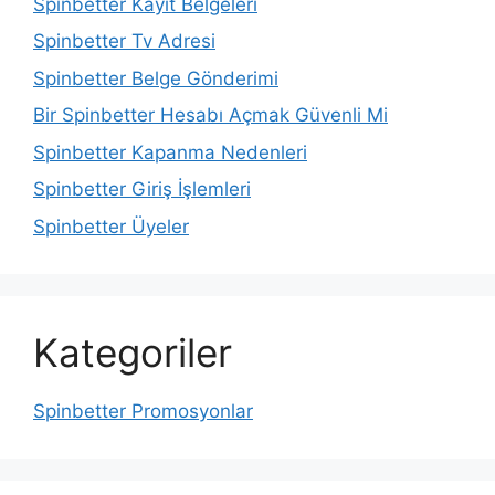
Spinbetter Kayıt Belgeleri
Spinbetter Tv Adresi
Spinbetter Belge Gönderimi
Bir Spinbetter Hesabı Açmak Güvenli Mi
Spinbetter Kapanma Nedenleri
Spinbetter Giriş İşlemleri
Spinbetter Üyeler
Kategoriler
Spinbetter Promosyonlar