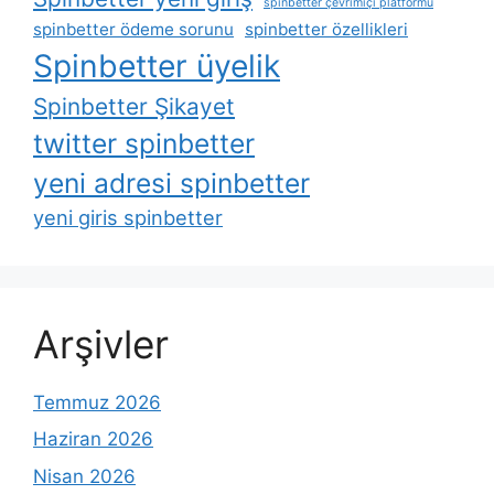
spinbetter çevrimiçi platformu
spinbetter ödeme sorunu
spinbetter özellikleri
Spinbetter üyelik
Spinbetter Şikayet
twitter spinbetter
yeni adresi spinbetter
yeni giris spinbetter
Arşivler
Temmuz 2026
Haziran 2026
Nisan 2026