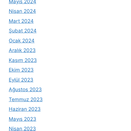
Mayıs 2024
Nisan 2024
Mart 2024
Şubat 2024
Ocak 2024
Aralık 2023
Kasım 2023
Ekim 2023
Eylül 2023
Ağustos 2023
Temmuz 2023
Haziran 2023
Mayıs 2023
Nisan 2023