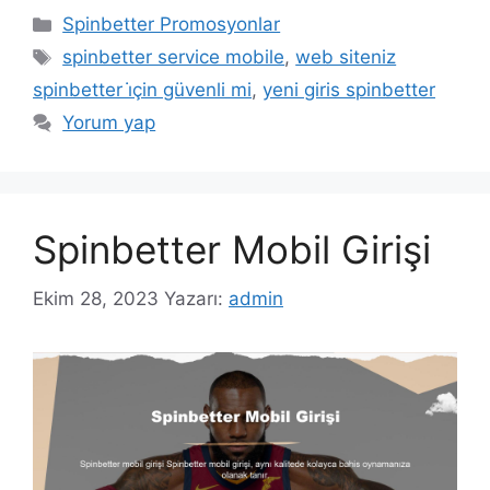
Kategoriler
Spinbetter Promosyonlar
Etiketler
spinbetter service mobile
,
web siteniz
spinbetter i̇çin güvenli mi
,
yeni giris spinbetter
Yorum yap
Spinbetter Mobil Girişi
Ekim 28, 2023
Yazarı:
admin