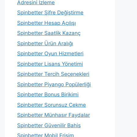
Adresini İzleme
Spinbetter Şifre Değiştirme
Spinbetter Hesap Açılışı
Spinbetter Saatlik Kazanç
Spinbetter Ürün Aralığı
Spinbetter Oyun Hizmetleri
Spinbetter Lisans Yönetimi
Spinbetter Tercih Seçenekleri
Spinbetter Piyango Popülerliği
Spinbetter Bonus Birikimi
Spinbetter Sorunsuz Çekme
Spinbetter Münhasır Faydalar
Spinbetter Güvenilir Bahis
Spinbetter Mobil Erişim