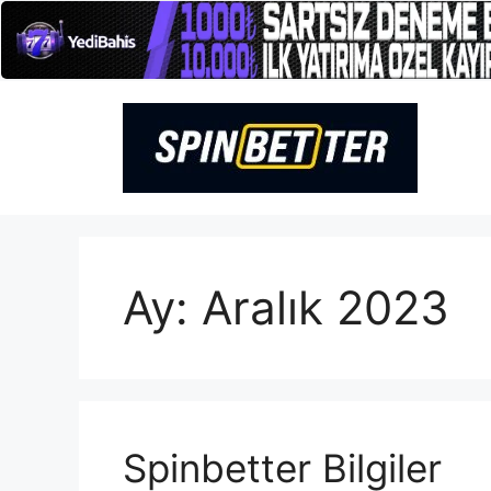
İçeriğe
atla
Ay:
Aralık 2023
Spinbetter Bilgiler