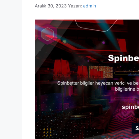
Aralık 30, 2023
Yazarı:
admin