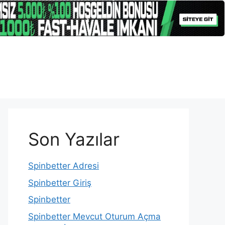
Son Yazılar
Spinbetter Adresi
Spinbetter Giriş
Spinbetter
Spinbetter Mevcut Oturum Açma