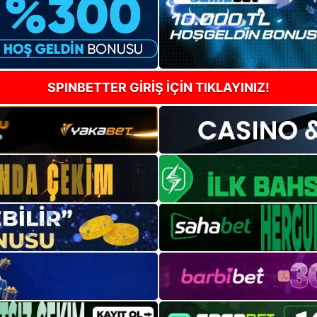
SPINBETTER GİRİŞ İÇİN TIKLAYINIZ!