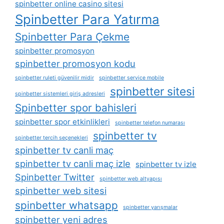
spinbetter online casino sitesi
Spinbetter Para Yatırma
Spinbetter Para Çekme
spinbetter promosyon
spinbetter promosyon kodu
spinbetter ruleti güvenilir midir
spinbetter service mobile
spinbetter sitesi
spinbetter sistemleri giriş adresleri
Spinbetter spor bahisleri
spinbetter spor etkinlikleri
spinbetter telefon numarası
spinbetter tv
spinbetter tercih seçenekleri
spinbetter tv canli maç
spinbetter tv canli maç izle
spinbetter tv izle
Spinbetter Twitter
spinbetter web altyapısı
spinbetter web sitesi
spinbetter whatsapp
spinbetter yarışmalar
spinbetter yeni adres