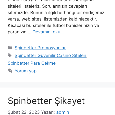
siteleri listeleriz. Sorularınızın cevapları
sitemizde. Bununla ilgili herhangi bir endişemiz
varsa, web sitesi listemizden kaldırılacaktır.
Kısacası bu siteler ile futbol bahislerinizin ve
paranızın …
Devamını oku…
Kategoriler
Spinbetter Promosyonlar
Etiketler
Spinbetter Güvenilir Casino Siteleri
,
Spinbetter Para Çekme
Yorum yap
Spinbetter Şikayet
Şubat 22, 2023
Yazarı:
admin