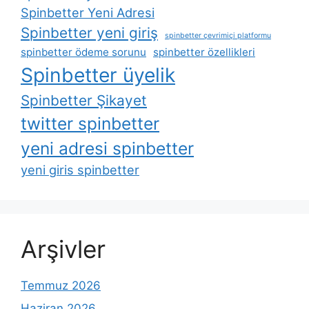
Spinbetter Yeni Adresi
Spinbetter yeni giriş
spinbetter çevrimiçi platformu
spinbetter ödeme sorunu
spinbetter özellikleri
Spinbetter üyelik
Spinbetter Şikayet
twitter spinbetter
yeni adresi spinbetter
yeni giris spinbetter
Arşivler
Temmuz 2026
Haziran 2026