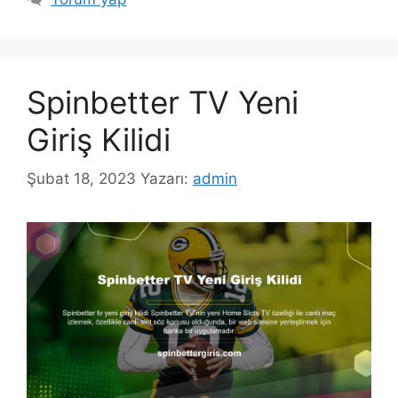
Spinbetter TV Yeni
Giriş Kilidi
Şubat 18, 2023
Yazarı:
admin