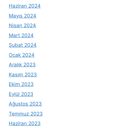
Haziran 2024
Mayıs 2024
Nisan 2024
Mart 2024
Şubat 2024
Ocak 2024
Aralık 2023
Kasım 2023
Ekim 2023
Eylül 2023
Ağustos 2023
Temmuz 2023
Haziran 2023