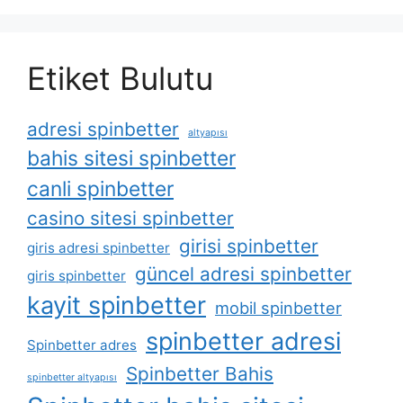
Etiket Bulutu
adresi spinbetter
altyapısı
bahis sitesi spinbetter
canli spinbetter
casino sitesi spinbetter
girisi spinbetter
giris adresi spinbetter
güncel adresi spinbetter
giris spinbetter
kayit spinbetter
mobil spinbetter
spinbetter adresi
Spinbetter adres
Spinbetter Bahis
spinbetter altyapısı