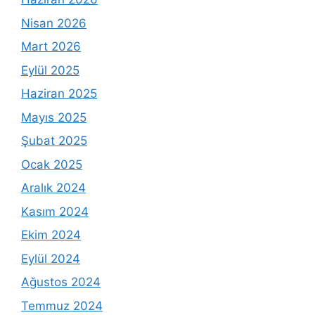
Nisan 2026
Mart 2026
Eylül 2025
Haziran 2025
Mayıs 2025
Şubat 2025
Ocak 2025
Aralık 2024
Kasım 2024
Ekim 2024
Eylül 2024
Ağustos 2024
Temmuz 2024