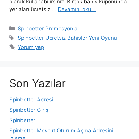
olarak kullanabilirsiniz. Birçok bahis kuponunda
yer alan ücretsiz …
Devamını oku…
Kategoriler
Spinbetter Promosyonlar
Etiketler
Spinbetter Ücretsiz Bahisler Yeni Oyunu
Yorum yap
Son Yazılar
Spinbetter Adresi
Spinbetter Giriş
Spinbetter
Spinbetter Mevcut Oturum Açma Adresini
İzleme