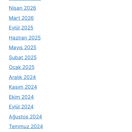
Nisan 2026
Mart 2026
Eylül 2025
Haziran 2025
Mayıs 2025
Şubat 2025
Ocak 2025
Aralık 2024
Kasım 2024
Ekim 2024
Eylül 2024
Ağustos 2024
Temmuz 2024