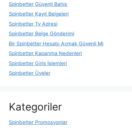
Spinbetter Güvenli Bahis
Spinbetter Kayıt Belgeleri
Spinbetter Tv Adresi
Spinbetter Belge Gönderimi
Bir Spinbetter Hesabı Açmak Güvenli Mi
Spinbetter Kapanma Nedenleri
Spinbetter Giriş İşlemleri
Spinbetter Üyeler
Kategoriler
Spinbetter Promosyonlar