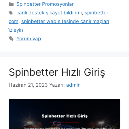
Kategoriler
Spinbetter Promosyonlar
Etiketler
canlı destek şikayet bildirimi
,
spinbetter
com
,
spinbetter web sitesinde canlı maçları
i̇zleyin
Yorum yap
Spinbetter Hızlı Giriş
Haziran 21, 2023
Yazarı:
admin