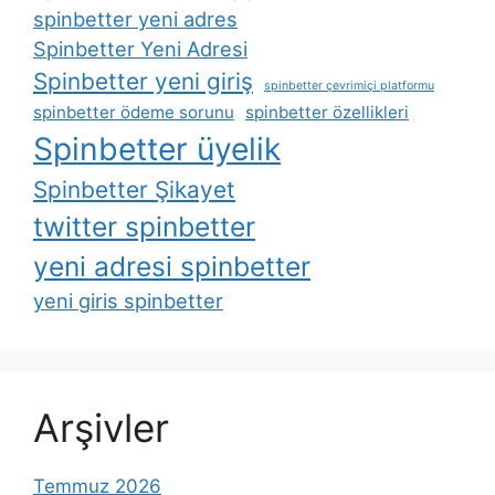
spinbetter yeni adres
Spinbetter Yeni Adresi
Spinbetter yeni giriş
spinbetter çevrimiçi platformu
spinbetter ödeme sorunu
spinbetter özellikleri
Spinbetter üyelik
Spinbetter Şikayet
twitter spinbetter
yeni adresi spinbetter
yeni giris spinbetter
Arşivler
Temmuz 2026