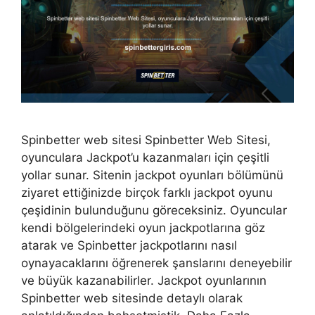
Spinbetter web sitesi Spinbetter Web Sitesi,
oyunculara Jackpot’u kazanmaları için çeşitli
yollar sunar. Sitenin jackpot oyunları bölümünü
ziyaret ettiğinizde birçok farklı jackpot oyunu
çeşidinin bulunduğunu göreceksiniz. Oyuncular
kendi bölgelerindeki oyun jackpotlarına göz
atarak ve Spinbetter jackpotlarını nasıl
oynayacaklarını öğrenerek şanslarını deneyebilir
ve büyük kazanabilirler. Jackpot oyunlarının
Spinbetter web sitesinde detaylı olarak