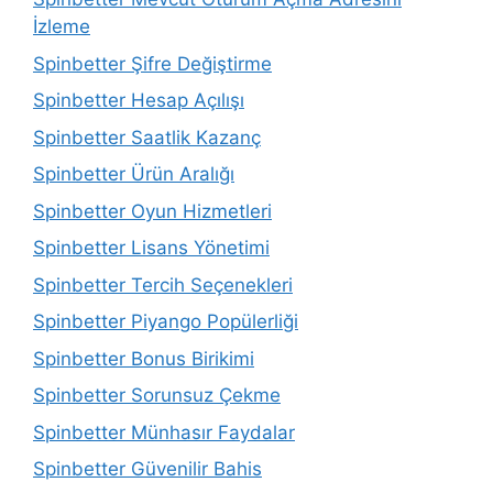
İzleme
Spinbetter Şifre Değiştirme
Spinbetter Hesap Açılışı
Spinbetter Saatlik Kazanç
Spinbetter Ürün Aralığı
Spinbetter Oyun Hizmetleri
Spinbetter Lisans Yönetimi
Spinbetter Tercih Seçenekleri
Spinbetter Piyango Popülerliği
Spinbetter Bonus Birikimi
Spinbetter Sorunsuz Çekme
Spinbetter Münhasır Faydalar
Spinbetter Güvenilir Bahis