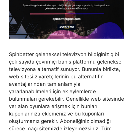
Spinbetter geleneksel televizyon bildiğiniz gibi
çok sayıda çevrimiçi bahis platformu geleneksel
televizyona alternatif sunuyor. Bununla birlikte,
web sitesi ziyaretçilerinin bu alternatifin
avantajlarından tam anlamıyla
yararlanabilmeleri için ek eylemlerde
bulunmaları gerekebilir. Genellikle web sitesinde
yer alan oyunlara erişmek için bunları
kuponlarınıza eklemeniz ve bu kuponları
oluşturmanız gerekir. Aboneliğiniz olmadığı
sürece maçı sitemizde izleyemezsiniz. Tüm