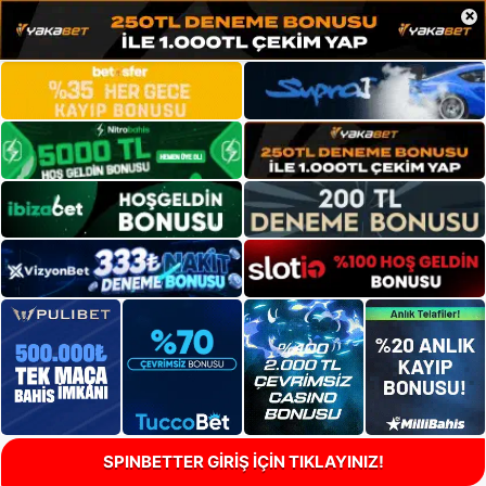
×
SPINBETTER GİRİŞ İÇİN TIKLAYINIZ!