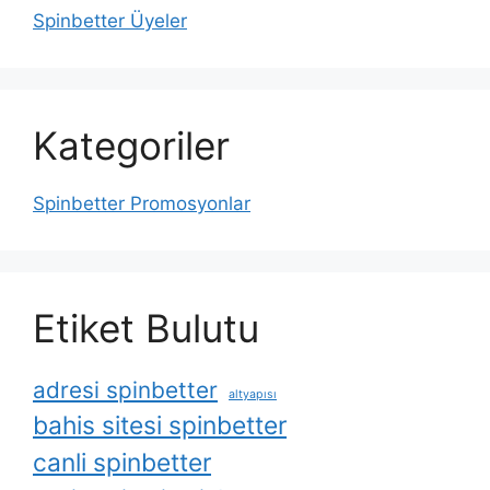
Spinbetter Üyeler
Kategoriler
Spinbetter Promosyonlar
Etiket Bulutu
adresi spinbetter
altyapısı
bahis sitesi spinbetter
canli spinbetter