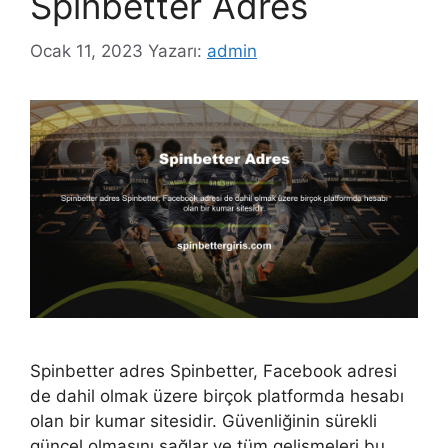
Spinbetter Adres
Ocak 11, 2023
Yazarı:
admin
Spinbetter adres Spinbetter, Facebook adresi
de dahil olmak üzere birçok platformda hesabı
olan bir kumar sitesidir. Güvenliğinin sürekli
güncel olmasını sağlar ve tüm gelişmeleri bu