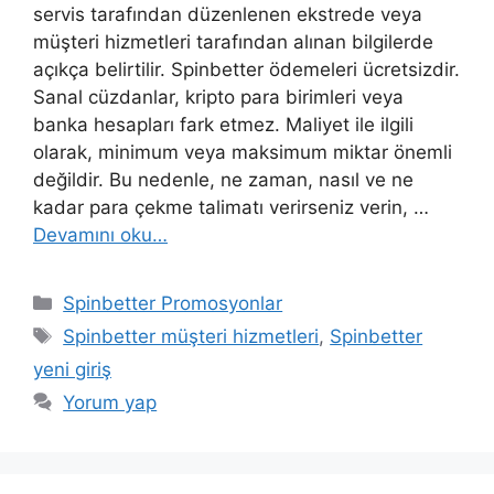
servis tarafından düzenlenen ekstrede veya
müşteri hizmetleri tarafından alınan bilgilerde
açıkça belirtilir. Spinbetter ödemeleri ücretsizdir.
Sanal cüzdanlar, kripto para birimleri veya
banka hesapları fark etmez. Maliyet ile ilgili
olarak, minimum veya maksimum miktar önemli
değildir. Bu nedenle, ne zaman, nasıl ve ne
kadar para çekme talimatı verirseniz verin, …
Devamını oku…
Kategoriler
Spinbetter Promosyonlar
Etiketler
Spinbetter müşteri hizmetleri
,
Spinbetter
yeni giriş
Yorum yap