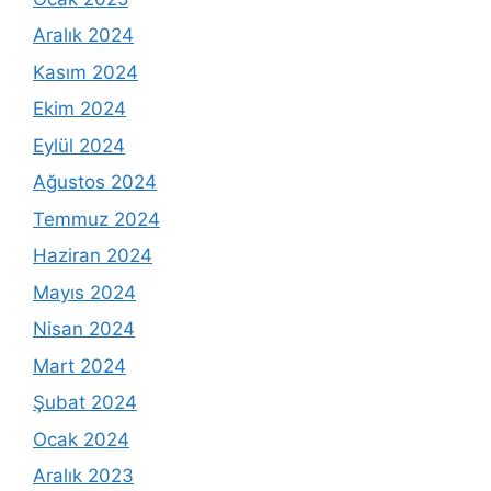
Aralık 2024
Kasım 2024
Ekim 2024
Eylül 2024
Ağustos 2024
Temmuz 2024
Haziran 2024
Mayıs 2024
Nisan 2024
Mart 2024
Şubat 2024
Ocak 2024
Aralık 2023