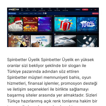
Spinbetter Üyelik Spinbetter Üyelik en yüksek
oranlar sizi bekliyor şeklinde bir slogan ile
Türkiye pazarında adından söz ettiren
Spinbetter müşteri memnuniyeti bahis, oyun
hizmetleri, finansal işlemler, promosyon desteği
ve iletişim seçenekleri ile birlikte sağlamayı
başarmış siteler arasında yer almaktadır. Sizleri
Türkçe hazırlanmış açık renk tonlarına hakim bir