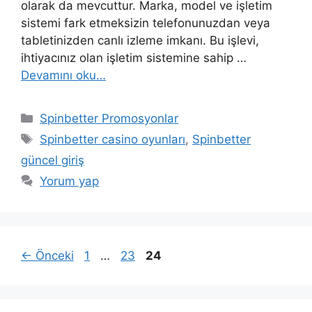
olarak da mevcuttur. Marka, model ve işletim
sistemi fark etmeksizin telefonunuzdan veya
tabletinizden canlı izleme imkanı. Bu işlevi,
ihtiyacınız olan işletim sistemine sahip …
Devamını oku…
Kategoriler
Spinbetter Promosyonlar
Etiketler
Spinbetter casino oyunları
,
Spinbetter
güncel giriş
Yorum yap
Sayfa
Sayfa
Sayfa
←
Önceki
1
…
23
24