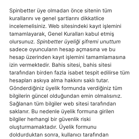
Spinbetter üye olmadan önce sitenin tüm
kurallarını ve genel şartlarını dikkatlice
incelemelisiniz. Web sitesindeki kayıt işlemini
tamamlayarak, Genel Kuralları kabul etmiş
olursunuz.
Spinbetter üyeliği şifremi unuttum
sadece oyuncuların hesap açmasına ve bu
hesap üzerinden kayıt işlemini tamamlamasına
izin vermektedir. Bahis sitesi, bahis sitesi
tarafından birden fazla isabet tespit edilirse tüm
hesapları askıya alma hakkını saklı tutar.
Gönderdiğiniz üyelik formunda verdiğiniz tüm
bilgilerin güncel olduğundan emin olmalısınız.
Sağlanan tüm bilgiler web sitesi tarafından
saklanır. Bu nedenle üyelik formuna girilen
bilgiler herhangi bir güvenlik riski
oluşturmamaktadır. Üyelik formunu
doldurduktan sonra, kullanıcı tarafından