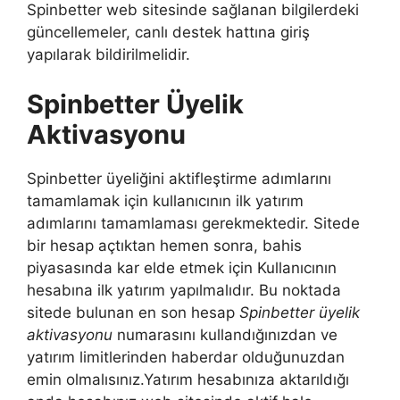
Spinbetter web sitesinde sağlanan bilgilerdeki
güncellemeler, canlı destek hattına giriş
yapılarak bildirilmelidir.
Spinbetter Üyelik
Aktivasyonu
Spinbetter üyeliğini aktifleştirme adımlarını
tamamlamak için kullanıcının ilk yatırım
adımlarını tamamlaması gerekmektedir. Sitede
bir hesap açtıktan hemen sonra, bahis
piyasasında kar elde etmek için Kullanıcının
hesabına ilk yatırım yapılmalıdır. Bu noktada
sitede bulunan en son hesap
Spinbetter üyelik
aktivasyonu
numarasını kullandığınızdan ve
yatırım limitlerinden haberdar olduğunuzdan
emin olmalısınız.Yatırım hesabınıza aktarıldığı