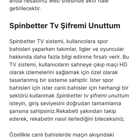
anda hesabınız web sitesinde aktif hale
getirilecektir.
Spinbetter Tv Şifremi Unuttum
Spinbetter TV sistemi, kullanıcılara spor
bahisleri yaparken takımlar, ligler ve oyuncular
hakkında daha fazla bilgi edinme fırsatı verir. Bu
TV sistemi, kullanıcıların sahneye çıkıp maçı HD
olarak izlemelerini sağlamak için özel olarak
tasarlanmış bir sisteme sahiptir. İster spor
bahisleri için ister canlı bahisler için herhangi bir
sektörü kullanmak
Spinbetter tv şifremi unuttum
isteyin, giriş seviyesini doğrudan tamamlama
şansına sahipsiniz.Rekabeti yakından takip
ederek, rekabetin nasıl ilerlediğini bileceksiniz.
Özellikle canlı bahislerde maçın akışındaki