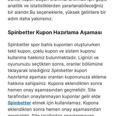
analitik ve istatistiklerden yararlanabileceğiniz
bir alandır.Bu seçeneklerle, yüksek getirilere bir
adım daha yakınsınız.
Spinbetter Kupon Hazırlama Aşaması
Spinbetter spor bahis kuponları oluştururken
tekli kupon, çoklu kupon ve sistem kuponu
kullanma hakkınız bulunmaktadır. Liginizi ve
oyununuzu seçtikten sonra, oranlar bölümüne
tıklayarak istediğiniz
Spinbetter kupon
hazırlama aşaması
oranları kuponunuza ekleme
hakkına sahipsiniz. Kupona eklendikten sonra
hemen onay aşamasından geçmelidir. Site
tarafından onaylanmayan kuponlar gelir elde
Spinbetter
etmek için kullanılamaz. Kupona
eklendikten sonra hemen onay aşamasından
geçmelidir. Site tarafından onaylanmayan