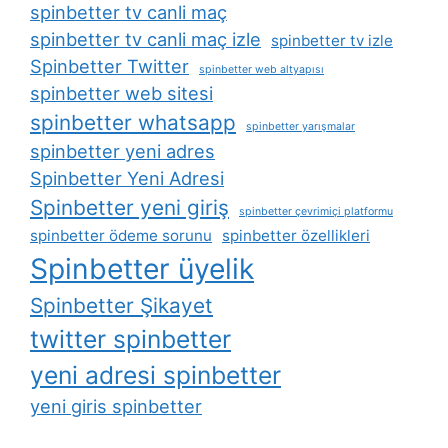
spinbetter tv canli maç
spinbetter tv canli maç izle
spinbetter tv izle
Spinbetter Twitter
spinbetter web altyapısı
spinbetter web sitesi
spinbetter whatsapp
spinbetter yarışmalar
spinbetter yeni adres
Spinbetter Yeni Adresi
Spinbetter yeni giriş
spinbetter çevrimiçi platformu
spinbetter ödeme sorunu
spinbetter özellikleri
Spinbetter üyelik
Spinbetter Şikayet
twitter spinbetter
yeni adresi spinbetter
yeni giris spinbetter