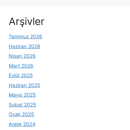
Arşivler
Temmuz 2026
Haziran 2026
Nisan 2026
Mart 2026
Eylül 2025
Haziran 2025
Mayıs 2025
Şubat 2025
Ocak 2025
Aralık 2024