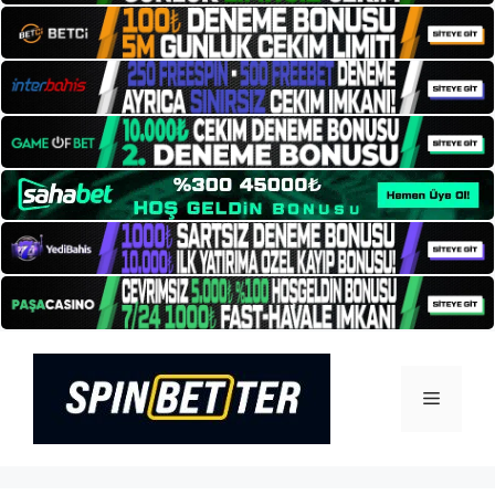
İçeriğe
atla
Menü