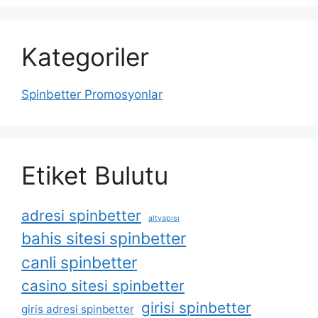
Kategoriler
Spinbetter Promosyonlar
Etiket Bulutu
adresi spinbetter
altyapısı
bahis sitesi spinbetter
canli spinbetter
casino sitesi spinbetter
girisi spinbetter
giris adresi spinbetter