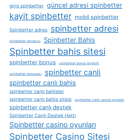
güncel adresi spinbetter
giris spinbetter
kayit spinbetter
mobil spinbetter
spinbetter adresi
Spinbetter adres
Spinbetter Bahis
spinbetter altyapısı
Spinbetter bahis sitesi
spinbetter bonus
spinbetter bonus birikimi
spinbetter canli
spinbetter bonusları
spinbetter canlı bahis
spinbetter canlı bahisler
spinbetter canlı bahis sitesi
spinbetter canlı casino oyunları
spinbetter canlı destek
Spinbetter Canlı Destek Hattı
Spinbetter casino oyunları
Spinbetter Casino Sitesi