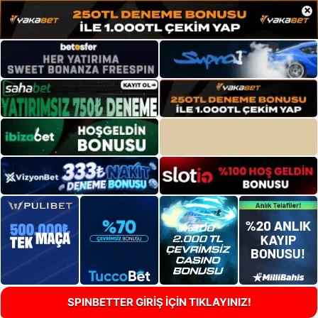
×
SPINBETTER GİRİŞ İÇİN TIKLAYINIZ!