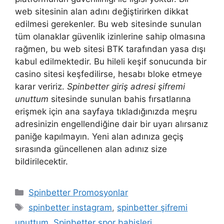
web sitesinin alan adını değiştirirken dikkat
edilmesi gerekenler. Bu web sitesinde sunulan
tüm olanaklar güvenlik izinlerine sahip olmasına
rağmen, bu web sitesi BTK tarafından yasa dışı
kabul edilmektedir. Bu hileli keşif sonucunda bir
casino sitesi keşfedilirse, hesabı bloke etmeye
karar veririz.
Spinbetter giriş adresi şifremi
unuttum
sitesinde sunulan bahis fırsatlarına
erişmek için ana sayfaya tıkladığınızda meşru
adresinizin engellendiğine dair bir uyarı alırsanız
paniğe kapılmayın. Yeni alan adınıza geçiş
sırasında güncellenen alan adınız size
bildirilecektir.
Kategoriler
Spinbetter Promosyonlar
Etiketler
spinbetter instagram
,
spinbetter şifremi
unuttum
,
Spinbetter spor bahisleri