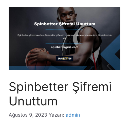
Spinbetter Şifremi
Unuttum
Ağustos 9, 2023
Yazarı:
admin