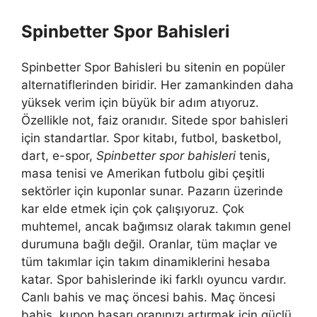
Spinbetter Spor Bahisleri
Spinbetter Spor Bahisleri bu sitenin en popüler
alternatiflerinden biridir. Her zamankinden daha
yüksek verim için büyük bir adım atıyoruz.
Özellikle not, faiz oranıdır. Sitede spor bahisleri
için standartlar. Spor kitabı, futbol, ​​basketbol, ​​
dart, e-spor,
Spinbetter spor bahisleri
tenis,
masa tenisi ve Amerikan futbolu gibi çeşitli
sektörler için kuponlar sunar. Pazarın üzerinde
kar elde etmek için çok çalışıyoruz. Çok
muhtemel, ancak bağımsız olarak takımın genel
durumuna bağlı değil. Oranlar, tüm maçlar ve
tüm takımlar için takım dinamiklerini hesaba
katar. Spor bahislerinde iki farklı oyuncu vardır.
Canlı bahis ve maç öncesi bahis. Maç öncesi
bahis, kupon başarı oranınızı artırmak için güçlü