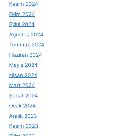
Kasım 2024
Ekim 2024
Eylül 2024
Ağustos 2024
Temmuz 2024
Haziran 2024
Mayıs 2024
Nisan 2024
Mart 2024
Şubat 2024
Ocak 2024
Aralık 2023
Kasım 2023