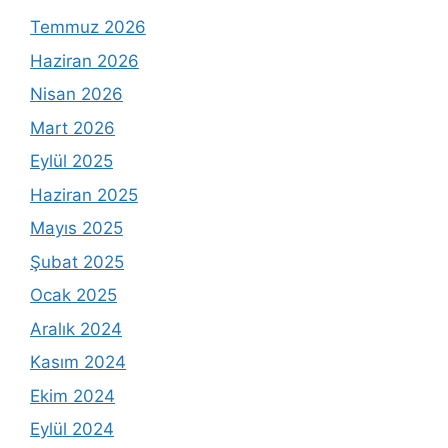
Temmuz 2026
Haziran 2026
Nisan 2026
Mart 2026
Eylül 2025
Haziran 2025
Mayıs 2025
Şubat 2025
Ocak 2025
Aralık 2024
Kasım 2024
Ekim 2024
Eylül 2024