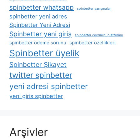
spinbetter whatsapp
spinbetter yarışmalar
spinbetter yeni adres
Spinbetter Yeni Adresi
Spinbetter yeni giriş
spinbetter çevrimiçi platformu
spinbetter ödeme sorunu
spinbetter özellikleri
Spinbetter üyelik
Spinbetter Şikayet
twitter spinbetter
yeni adresi spinbetter
yeni giris spinbetter
Arşivler