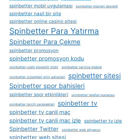
spinbetter mobil uygulaması
spinbetter müşteri desteği
spinbetter nasil bir site
spinbetter online casino sitesi
Spinbetter Para Yatırma
Spinbetter Para Çekme
spinbetter promosyon
spinbetter promosyon kodu
spinbetter ruleti güvenilir midir
spinbetter service mobile
spinbetter sitesi
spinbetter sistemleri giriş adresleri
Spinbetter spor bahisleri
spinbetter spor etkinlikleri
spinbetter telefon numarası
spinbetter tv
spinbetter tercih seçenekleri
spinbetter tv canli maç
spinbetter tv canli maç izle
spinbetter tv izle
Spinbetter Twitter
spinbetter web altyapısı
spinbetter web sitesi