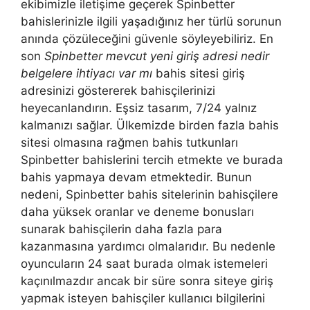
ekibimizle iletişime geçerek Spinbetter
bahislerinizle ilgili yaşadığınız her türlü sorunun
anında çözüleceğini güvenle söyleyebiliriz. En
son
Spinbetter mevcut yeni giriş adresi nedir
belgelere ihtiyacı var mı
bahis sitesi giriş
adresinizi göstererek bahisçilerinizi
heyecanlandırın. Eşsiz tasarım, 7/24 yalnız
kalmanızı sağlar. Ülkemizde birden fazla bahis
sitesi olmasına rağmen bahis tutkunları
Spinbetter bahislerini tercih etmekte ve burada
bahis yapmaya devam etmektedir. Bunun
nedeni, Spinbetter bahis sitelerinin bahisçilere
daha yüksek oranlar ve deneme bonusları
sunarak bahisçilerin daha fazla para
kazanmasına yardımcı olmalarıdır. Bu nedenle
oyuncuların 24 saat burada olmak istemeleri
kaçınılmazdır ancak bir süre sonra siteye giriş
yapmak isteyen bahisçiler kullanıcı bilgilerini