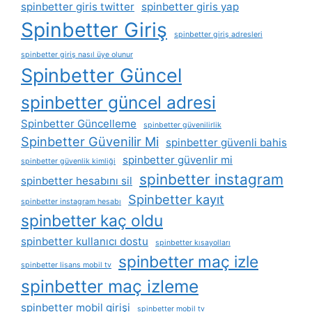
spinbetter giris twitter
spinbetter giris yap
Spinbetter Giriş
spinbetter giriş adresleri
spinbetter giriş nasıl üye olunur
Spinbetter Güncel
spinbetter güncel adresi
Spinbetter Güncelleme
spinbetter güvenilirlik
Spinbetter Güvenilir Mi
spinbetter güvenli bahis
spinbetter güvenlir mi
spinbetter güvenlik kimliği
spinbetter instagram
spinbetter hesabını sil
Spinbetter kayıt
spinbetter instagram hesabı
spinbetter kaç oldu
spinbetter kullanıcı dostu
spinbetter kısayolları
spinbetter maç izle
spinbetter lisans mobil tv
spinbetter maç izleme
spinbetter mobil girişi
spinbetter mobil tv