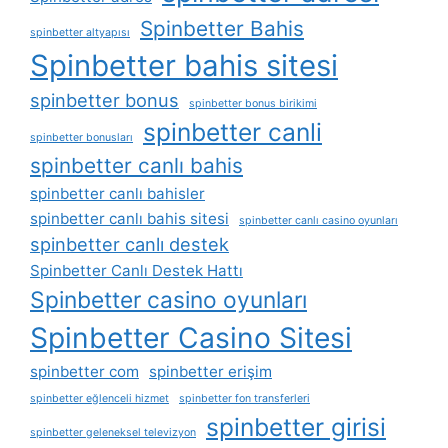
Spinbetter Bahis
spinbetter altyapısı
Spinbetter bahis sitesi
spinbetter bonus
spinbetter bonus birikimi
spinbetter canli
spinbetter bonusları
spinbetter canlı bahis
spinbetter canlı bahisler
spinbetter canlı bahis sitesi
spinbetter canlı casino oyunları
spinbetter canlı destek
Spinbetter Canlı Destek Hattı
Spinbetter casino oyunları
Spinbetter Casino Sitesi
spinbetter com
spinbetter erişim
spinbetter eğlenceli hizmet
spinbetter fon transferleri
spinbetter girisi
spinbetter geleneksel televizyon