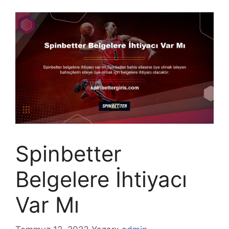
Spinbetter
Belgelere İhtiyacı
Var Mı