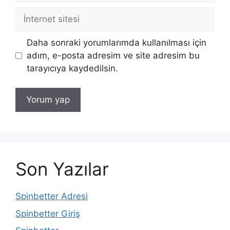
İnternet
sitesi
Daha sonraki yorumlarımda kullanılması için
adım, e-posta adresim ve site adresim bu
tarayıcıya kaydedilsin.
Son Yazılar
Spinbetter Adresi
Spinbetter Giriş