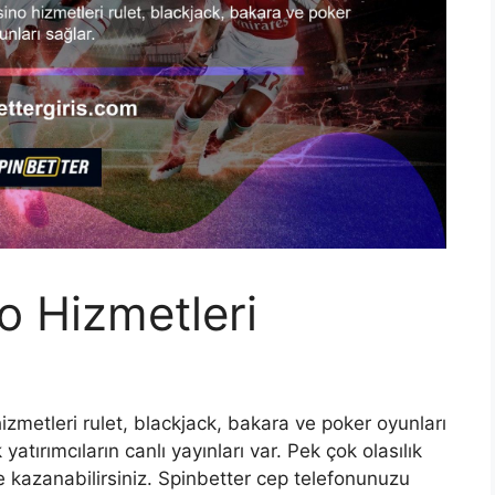
o Hizmetleri
izmetleri rulet, blackjack, bakara ve poker oyunları
yatırımcıların canlı yayınları var. Pek çok olasılık
e kazanabilirsiniz. Spinbetter cep telefonunuzu