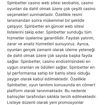
Spinbetter casino web sitesi seobahis, casino
oyunları da dahil olmak üzere çok çeşitli casino
seçenekleri sunmaktadır. Özellikle resmi
lansmandan sonra mükemmel bir şekilde
çalışıyor. Spinbetter en güncel web sitesi
listelerini takip eder. Spinbetter sunduğu tüm
hizmetler üyelerine garantilidir. Faydalı yatırım,
zarar ve analiz hizmetleri sunuyoruz. Ayrıca,
oyunları gerçek zamanlı olarak izleme yeteneği
de dahil olmak üzere çok sayıda başka fayda
sağlar. Spinbetter, casino endüstrisindeki en
uygun oranları ve ödülleri sağlar. Spinbetter en
iyi performansa sahip bir bahis sitesi olduğu
yaygın olarak kabul edilmektedir. Özellikle
Spinbetter, oyun tanıtımı konusunda en cömert
platform olarak tanınmaktadır. Bu nedenle
bahisçiler tarafından sıklıkla tercih edilmektedir.
Listeye düzenli olarak yeni promosyonlar