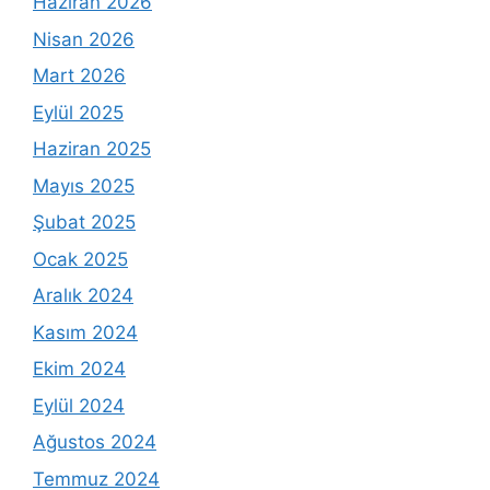
Haziran 2026
Nisan 2026
Mart 2026
Eylül 2025
Haziran 2025
Mayıs 2025
Şubat 2025
Ocak 2025
Aralık 2024
Kasım 2024
Ekim 2024
Eylül 2024
Ağustos 2024
Temmuz 2024