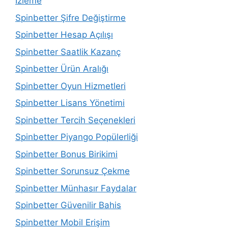
İzleme
Spinbetter Şifre Değiştirme
Spinbetter Hesap Açılışı
Spinbetter Saatlik Kazanç
Spinbetter Ürün Aralığı
Spinbetter Oyun Hizmetleri
Spinbetter Lisans Yönetimi
Spinbetter Tercih Seçenekleri
Spinbetter Piyango Popülerliği
Spinbetter Bonus Birikimi
Spinbetter Sorunsuz Çekme
Spinbetter Münhasır Faydalar
Spinbetter Güvenilir Bahis
Spinbetter Mobil Erişim