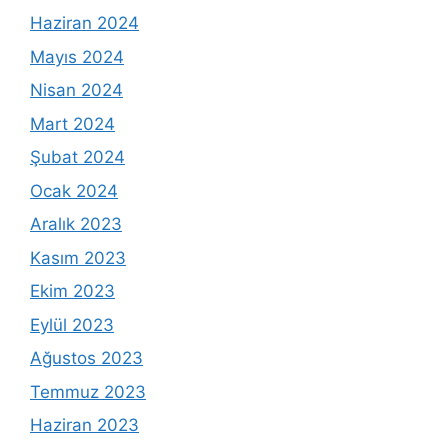
Haziran 2024
Mayıs 2024
Nisan 2024
Mart 2024
Şubat 2024
Ocak 2024
Aralık 2023
Kasım 2023
Ekim 2023
Eylül 2023
Ağustos 2023
Temmuz 2023
Haziran 2023