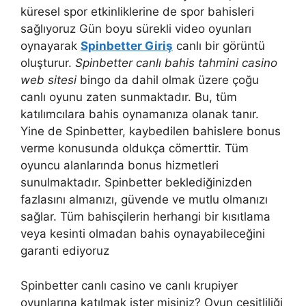
küresel spor etkinliklerine de spor bahisleri
sağlıyoruz Gün boyu sürekli video oyunları
oynayarak
Spinbetter Giriş
canlı bir görüntü
oluşturur.
Spinbetter canlı bahis tahmini casino
web sitesi
bingo da dahil olmak üzere çoğu
canlı oyunu zaten sunmaktadır. Bu, tüm
katılımcılara bahis oynamanıza olanak tanır.
Yine de Spinbetter, kaybedilen bahislere bonus
verme konusunda oldukça cömerttir. Tüm
oyuncu alanlarında bonus hizmetleri
sunulmaktadır. Spinbetter beklediğinizden
fazlasını almanızı, güvende ve mutlu olmanızı
sağlar. Tüm bahisçilerin herhangi bir kısıtlama
veya kesinti olmadan bahis oynayabileceğini
garanti ediyoruz
Spinbetter canlı casino ve canlı krupiyer
oyunlarına katılmak ister misiniz? Oyun çeşitliliği