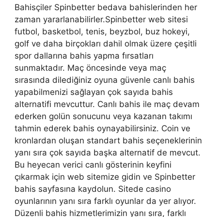
Bahisçiler Spinbetter bedava bahislerinden her
zaman yararlanabilirler.Spinbetter web sitesi
futbol, ​​basketbol, ​​tenis, beyzbol, buz hokeyi,
golf ve daha birçokları dahil olmak üzere çeşitli
spor dallarına bahis yapma fırsatları
sunmaktadır. Maç öncesinde veya maç
sırasında dilediğiniz oyuna güvenle canlı bahis
yapabilmenizi sağlayan çok sayıda bahis
alternatifi mevcuttur. Canlı bahis ile maç devam
ederken golün sonucunu veya kazanan takımı
tahmin ederek bahis oynayabilirsiniz. Coin ve
kronlardan oluşan standart bahis seçeneklerinin
yanı sıra çok sayıda başka alternatif de mevcut.
Bu heyecan verici canlı gösterinin keyfini
çıkarmak için web sitemize gidin ve Spinbetter
bahis sayfasına kaydolun. Sitede casino
oyunlarının yanı sıra farklı oyunlar da yer alıyor.
Düzenli bahis hizmetlerimizin yanı sıra, farklı