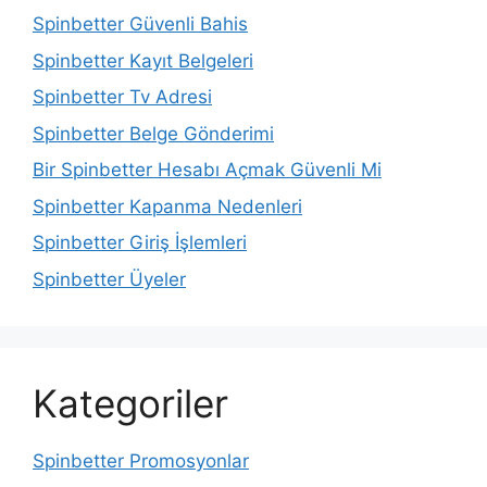
Spinbetter Güvenli Bahis
Spinbetter Kayıt Belgeleri
Spinbetter Tv Adresi
Spinbetter Belge Gönderimi
Bir Spinbetter Hesabı Açmak Güvenli Mi
Spinbetter Kapanma Nedenleri
Spinbetter Giriş İşlemleri
Spinbetter Üyeler
Kategoriler
Spinbetter Promosyonlar