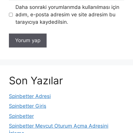
Daha sonraki yorumlarımda kullanılması için
adım, e-posta adresim ve site adresim bu
tarayıcıya kaydedilsin.
Son Yazılar
Spinbetter Adresi
Spinbetter Giriş
Spinbetter
Spinbetter Mevcut Oturum Açma Adresini