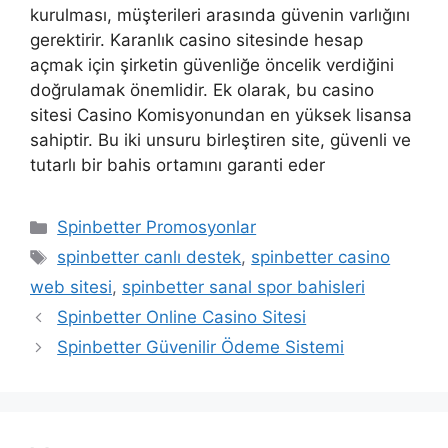
kurulması, müşterileri arasında güvenin varlığını
gerektirir. Karanlık casino sitesinde hesap
açmak için şirketin güvenliğe öncelik verdiğini
doğrulamak önemlidir. Ek olarak, bu casino
sitesi Casino Komisyonundan en yüksek lisansa
sahiptir. Bu iki unsuru birleştiren site, güvenli ve
tutarlı bir bahis ortamını garanti eder
Kategoriler
Spinbetter Promosyonlar
Etiketler
spinbetter canlı destek
,
spinbetter casino
web sitesi
,
spinbetter sanal spor bahisleri
Spinbetter Online Casino Sitesi
Spinbetter Güvenilir Ödeme Sistemi