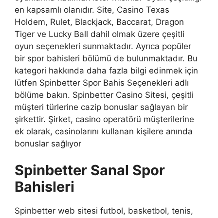
en kapsamlı olanıdır. Site, Casino Texas
Holdem, Rulet, Blackjack, Baccarat, Dragon
Tiger ve Lucky Ball dahil olmak üzere çeşitli
oyun seçenekleri sunmaktadır. Ayrıca popüler
bir spor bahisleri bölümü de bulunmaktadır. Bu
kategori hakkında daha fazla bilgi edinmek için
lütfen Spinbetter Spor Bahis Seçenekleri adlı
bölüme bakın. Spinbetter Casino Sitesi, çeşitli
müşteri türlerine cazip bonuslar sağlayan bir
şirkettir. Şirket, casino operatörü müşterilerine
ek olarak, casinolarını kullanan kişilere anında
bonuslar sağlıyor
Spinbetter Sanal Spor
Bahisleri
Spinbetter web sitesi futbol, ​​basketbol, ​​tenis,