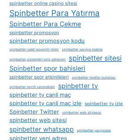
spinbetter online casino sitesi
Spinbetter Para Yatırma
Spinbetter Para Çekme
spinbetter promosyon
spinbetter promosyon kodu
spinbetter ruleti güvenilir midir
spinbetter service mobile
spinbetter sitesi
spinbetter sistemleri giriş adresleri
Spinbetter spor bahisleri
spinbetter spor etkinlikleri
spinbetter telefon numarası
spinbetter tv
spinbetter tercih seçenekleri
spinbetter tv canli maç
spinbetter tv canli maç izle
spinbetter tv izle
Spinbetter Twitter
spinbetter web altyapısı
spinbetter web sitesi
spinbetter whatsapp
spinbetter yarışmalar
spinbetter yeni adres