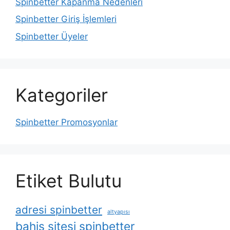
Spinbetter Kapanma Nedenleri
Spinbetter Giriş İşlemleri
Spinbetter Üyeler
Kategoriler
Spinbetter Promosyonlar
Etiket Bulutu
adresi spinbetter
altyapısı
bahis sitesi spinbetter