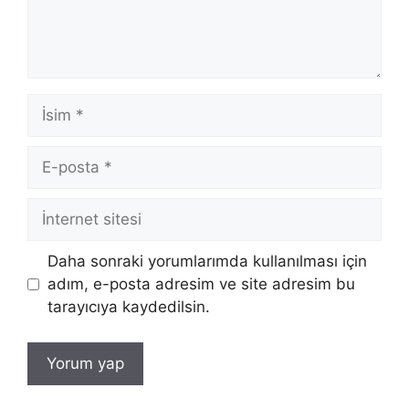
İsim
E-
posta
İnternet
sitesi
Daha sonraki yorumlarımda kullanılması için
adım, e-posta adresim ve site adresim bu
tarayıcıya kaydedilsin.