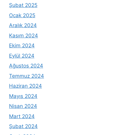
Şubat 2025
Ocak 2025
Aralık 2024
Kasım 2024
Ekim 2024
Eylül 2024
Ağustos 2024
Temmuz 2024
Haziran 2024
Mayıs 2024
Nisan 2024
Mart 2024
Şubat 2024