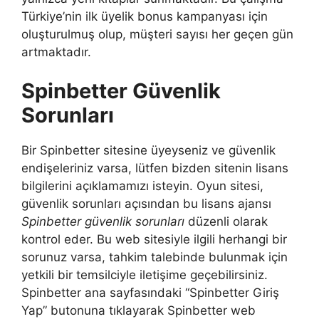
Türkiye’nin ilk üyelik bonus kampanyası için
oluşturulmuş olup, müşteri sayısı her geçen gün
artmaktadır.
Spinbetter Güvenlik
Sorunları
Bir Spinbetter sitesine üyeyseniz ve güvenlik
endişeleriniz varsa, lütfen bizden sitenin lisans
bilgilerini açıklamamızı isteyin. Oyun sitesi,
güvenlik sorunları açısından bu lisans ajansı
Spinbetter güvenlik sorunları
düzenli olarak
kontrol eder. Bu web sitesiyle ilgili herhangi bir
sorunuz varsa, tahkim talebinde bulunmak için
yetkili bir temsilciyle iletişime geçebilirsiniz.
Spinbetter ana sayfasındaki “Spinbetter Giriş
Yap” butonuna tıklayarak Spinbetter web