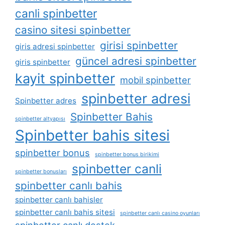
canli spinbetter
casino sitesi spinbetter
girisi spinbetter
giris adresi spinbetter
güncel adresi spinbetter
giris spinbetter
kayit spinbetter
mobil spinbetter
spinbetter adresi
Spinbetter adres
Spinbetter Bahis
spinbetter altyapısı
Spinbetter bahis sitesi
spinbetter bonus
spinbetter bonus birikimi
spinbetter canli
spinbetter bonusları
spinbetter canlı bahis
spinbetter canlı bahisler
spinbetter canlı bahis sitesi
spinbetter canlı casino oyunları
spinbetter canlı destek