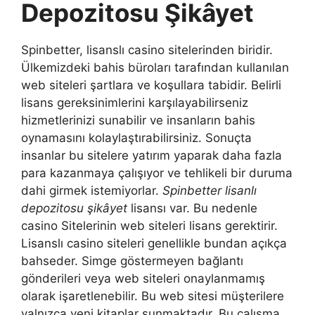
Depozitosu Şikâyet
Spinbetter, lisanslı casino sitelerinden biridir.
Ülkemizdeki bahis büroları tarafından kullanılan
web siteleri şartlara ve koşullara tabidir. Belirli
lisans gereksinimlerini karşılayabilirseniz
hizmetlerinizi sunabilir ve insanların bahis
oynamasını kolaylaştırabilirsiniz. Sonuçta
insanlar bu sitelere yatırım yaparak daha fazla
para kazanmaya çalışıyor ve tehlikeli bir duruma
dahi girmek istemiyorlar.
Spinbetter lisanlı
depozitosu şikâyet
lisansı var. Bu nedenle
casino Sitelerinin web siteleri lisans gerektirir.
Lisanslı casino siteleri genellikle bundan açıkça
bahseder. Simge göstermeyen bağlantı
gönderileri veya web siteleri onaylanmamış
olarak işaretlenebilir. Bu web sitesi müşterilere
yalnızca yeni kitaplar sunmaktadır. Bu çalışma