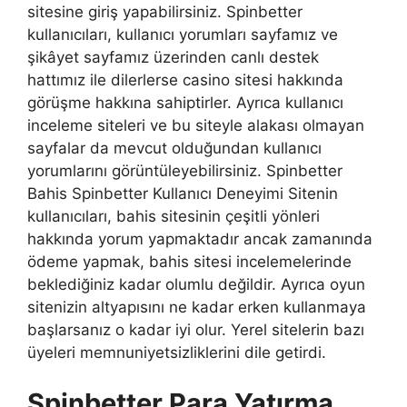
sitesine giriş yapabilirsiniz. Spinbetter
kullanıcıları, kullanıcı yorumları sayfamız ve
şikâyet sayfamız üzerinden canlı destek
hattımız ile dilerlerse casino sitesi hakkında
görüşme hakkına sahiptirler. Ayrıca kullanıcı
inceleme siteleri ve bu siteyle alakası olmayan
sayfalar da mevcut olduğundan kullanıcı
yorumlarını görüntüleyebilirsiniz. Spinbetter
Bahis Spinbetter Kullanıcı Deneyimi Sitenin
kullanıcıları, bahis sitesinin çeşitli yönleri
hakkında yorum yapmaktadır ancak zamanında
ödeme yapmak, bahis sitesi incelemelerinde
beklediğiniz kadar olumlu değildir. Ayrıca oyun
sitenizin altyapısını ne kadar erken kullanmaya
başlarsanız o kadar iyi olur. Yerel sitelerin bazı
üyeleri memnuniyetsizliklerini dile getirdi.
Spinbetter Para Yatırma