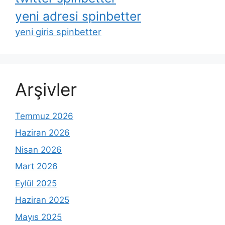
yeni adresi spinbetter
yeni giris spinbetter
Arşivler
Temmuz 2026
Haziran 2026
Nisan 2026
Mart 2026
Eylül 2025
Haziran 2025
Mayıs 2025