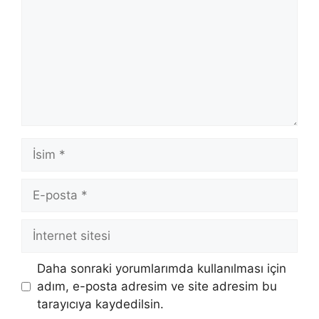
İsim
E-
posta
İnternet
sitesi
Daha sonraki yorumlarımda kullanılması için
adım, e-posta adresim ve site adresim bu
tarayıcıya kaydedilsin.