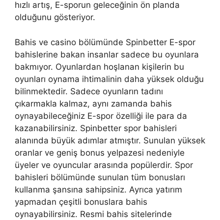
hızlı artış, E-sporun geleceğinin ön planda
olduğunu gösteriyor.
Bahis ve casino bölümünde Spinbetter E-spor
bahislerine bakan insanlar sadece bu oyunlara
bakmıyor. Oyunlardan hoşlanan kişilerin bu
oyunları oynama ihtimalinin daha yüksek olduğu
bilinmektedir. Sadece oyunların tadını
çıkarmakla kalmaz, aynı zamanda bahis
oynayabileceğiniz E-spor özelliği ile para da
kazanabilirsiniz. Spinbetter spor bahisleri
alanında büyük adımlar atmıştır. Sunulan yüksek
oranlar ve geniş bonus yelpazesi nedeniyle
üyeler ve oyuncular arasında popülerdir. Spor
bahisleri bölümünde sunulan tüm bonusları
kullanma şansına sahipsiniz. Ayrıca yatırım
yapmadan çeşitli bonuslara bahis
oynayabilirsiniz. Resmi bahis sitelerinde