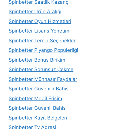
Spinbetter Saatlik Kazanç
Spinbetter Ürün Aralığı
Spinbetter Oyun Hizmetleri
Spinbetter Lisans Yönetimi
Spinbetter Tercih Seçenekleri
Spinbetter Piyango Popülerliği
Spinbetter Bonus Birikimi
Spinbetter Sorunsuz Çekme
Spinbetter Münhasır Faydalar
Spinbetter Güvenilir Bahis
Spinbetter Mobil Erişim
Spinbetter Güvenli Bahis
Spinbetter Kayıt Belgeleri
Spinbetter Tv Adresi