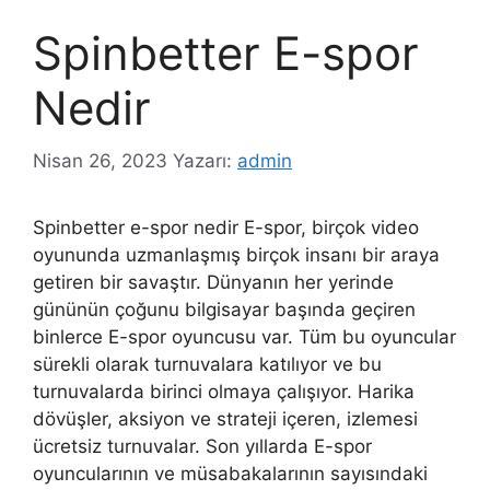
Spinbetter E-spor
Nedir
Nisan 26, 2023
Yazarı:
admin
Spinbetter e-spor nedir E-spor, birçok video
oyununda uzmanlaşmış birçok insanı bir araya
getiren bir savaştır. Dünyanın her yerinde
gününün çoğunu bilgisayar başında geçiren
binlerce E-spor oyuncusu var. Tüm bu oyuncular
sürekli olarak turnuvalara katılıyor ve bu
turnuvalarda birinci olmaya çalışıyor. Harika
dövüşler, aksiyon ve strateji içeren, izlemesi
ücretsiz turnuvalar. Son yıllarda E-spor
oyuncularının ve müsabakalarının sayısındaki