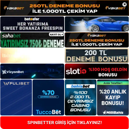
×
SPINBETTER GİRİŞ İÇİN TIKLAYINIZ!