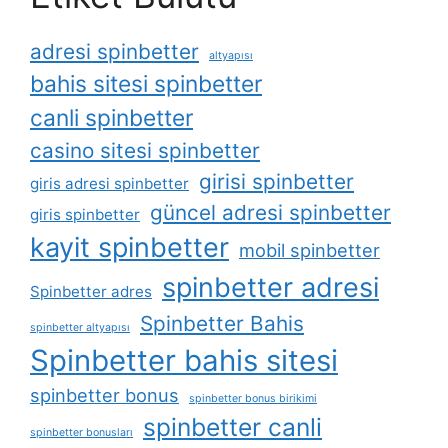
adresi spinbetter
altyapısı
bahis sitesi spinbetter
canli spinbetter
casino sitesi spinbetter
girisi spinbetter
giris adresi spinbetter
güncel adresi spinbetter
giris spinbetter
kayit spinbetter
mobil spinbetter
spinbetter adresi
Spinbetter adres
Spinbetter Bahis
spinbetter altyapısı
Spinbetter bahis sitesi
spinbetter bonus
spinbetter bonus birikimi
spinbetter canli
spinbetter bonusları