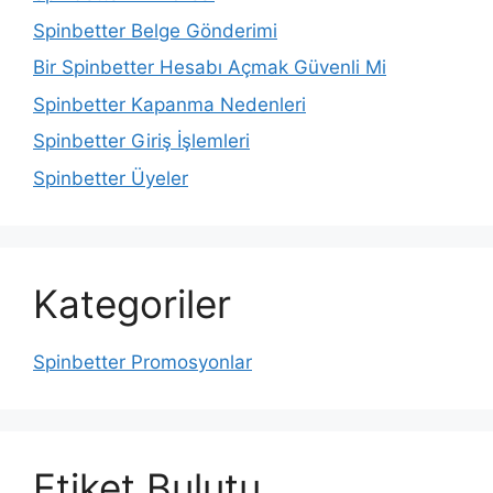
Spinbetter Belge Gönderimi
Bir Spinbetter Hesabı Açmak Güvenli Mi
Spinbetter Kapanma Nedenleri
Spinbetter Giriş İşlemleri
Spinbetter Üyeler
Kategoriler
Spinbetter Promosyonlar
Etiket Bulutu