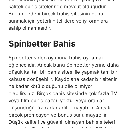
kaliteli bahis sitelerinde mevcut olduğudur.
Bunun nedeni birçok bahis sitesinin bunu
sunmak için yeterli niteliklere ve iyi oranlara
sahip olmamasıdır.
Spinbetter Bahis
Spinbetter video oyununa bahis oynamak
eğlencelidir. Ancak bunu Spinbetter yerine daha
düşük kaliteli bir bahis sitesi ile yapmak tam bir
kabusa dönüşebilir. Kaydolana kadar bir sitenin
ne kadar kötü olduğunu bile bilmiyor
olabilirsiniz. Birçok bahis sitesinde çok fazla TV
veya film bahis pazarı yoktur veya oranlar
düşündüğünüz kadar adil olmayabilir. Ancak
birçok promosyon ve bonus sunulmayabilir.
Düşük kaliteli ve güvenli olmayan bahis siteleri