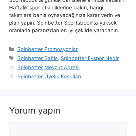
Sportsbook’ta günlük bahislerle anında kazanın.
Haftalık spor etkinliklerine bakın, hangi
takımlara bahis oynayacağınıza karar verin ve
plan yapın. Spinbetter Sportsbook’ta yüksek
oranlarla paranızdan en iyi şekilde yararlanın.
Kategoriler
Spinbetter Promosyonlar
Etiketler
Spinbetter Bahis
,
Spinbetter E-spor Nedir
Spinbetter Mevcut Adresi
Spinbetter Üyelik Koşulları
Yorum yapın
Yorum