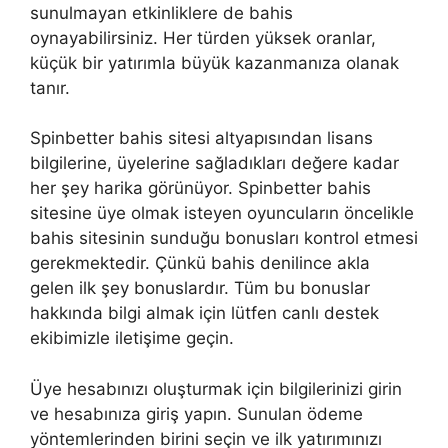
sunulmayan etkinliklere de bahis
oynayabilirsiniz. Her türden yüksek oranlar,
küçük bir yatırımla büyük kazanmanıza olanak
tanır.
Spinbetter bahis sitesi altyapısından lisans
bilgilerine, üyelerine sağladıkları değere kadar
her şey harika görünüyor. Spinbetter bahis
sitesine üye olmak isteyen oyuncuların öncelikle
bahis sitesinin sunduğu bonusları kontrol etmesi
gerekmektedir. Çünkü bahis denilince akla
gelen ilk şey bonuslardır. Tüm bu bonuslar
hakkında bilgi almak için lütfen canlı destek
ekibimizle iletişime geçin.
Üye hesabınızı oluşturmak için bilgilerinizi girin
ve hesabınıza giriş yapın. Sunulan ödeme
yöntemlerinden birini seçin ve ilk yatırımınızı