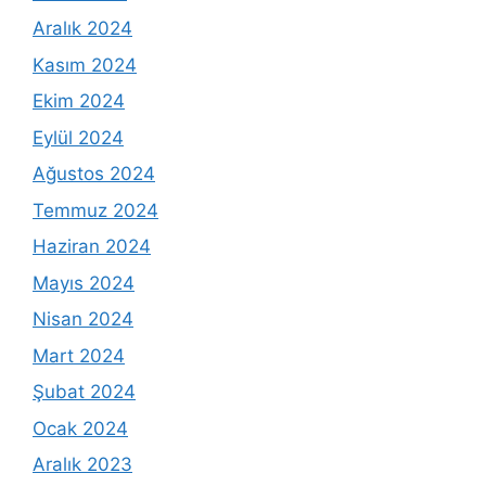
Aralık 2024
Kasım 2024
Ekim 2024
Eylül 2024
Ağustos 2024
Temmuz 2024
Haziran 2024
Mayıs 2024
Nisan 2024
Mart 2024
Şubat 2024
Ocak 2024
Aralık 2023