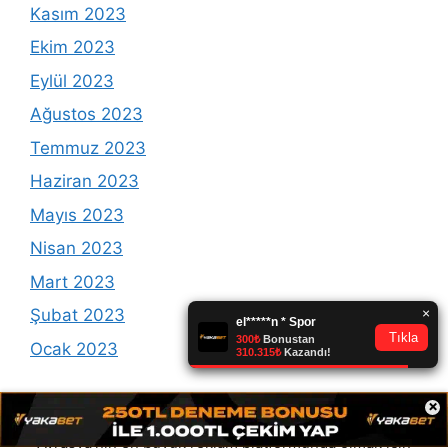
Kasım 2023
Ekim 2023
Eylül 2023
Ağustos 2023
Temmuz 2023
Haziran 2023
Mayıs 2023
Nisan 2023
Mart 2023
Şubat 2023
Ocak 2023
×
Avrasya'nın en büyük reklam platformunda olmak için