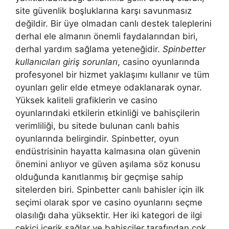
site güvenlik boşluklarına karşı savunmasız
değildir. Bir üye olmadan canlı destek taleplerini
derhal ele almanın önemli faydalarından biri,
derhal yardım sağlama yeteneğidir.
Spinbetter
kullanıcıları giriş sorunları
, casino oyunlarında
profesyonel bir hizmet yaklaşımı kullanır ve tüm
oyunları gelir elde etmeye odaklanarak oynar.
Yüksek kaliteli grafiklerin ve casino
oyunlarındaki etkilerin etkinliği ve bahisçilerin
verimliliği, bu sitede bulunan canlı bahis
oyunlarında belirgindir. Spinbetter, oyun
endüstrisinin hayatta kalmasına olan güvenin
önemini anlıyor ve güven aşılama söz konusu
olduğunda kanıtlanmış bir geçmişe sahip
sitelerden biri. Spinbetter canlı bahisler için ilk
seçimi olarak spor ve casino oyunlarını seçme
olasılığı daha yüksektir. Her iki kategori de ilgi
çekici içerik sağlar ve bahisçiler tarafından çok