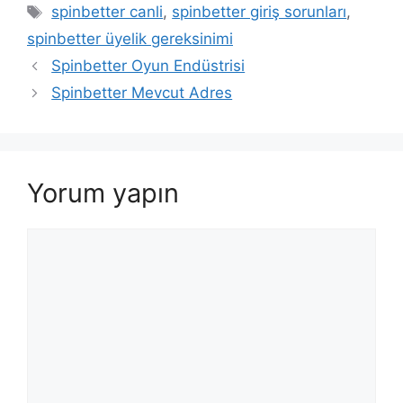
Etiketler
spinbetter canli
,
spinbetter giriş sorunları
,
spinbetter üyelik gereksinimi
Spinbetter Oyun Endüstrisi
Spinbetter Mevcut Adres
Yorum yapın
Yorum