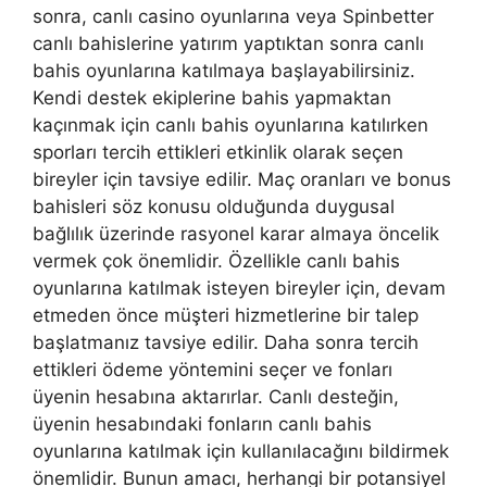
sonra, canlı casino oyunlarına veya Spinbetter
canlı bahislerine yatırım yaptıktan sonra canlı
bahis oyunlarına katılmaya başlayabilirsiniz.
Kendi destek ekiplerine bahis yapmaktan
kaçınmak için canlı bahis oyunlarına katılırken
sporları tercih ettikleri etkinlik olarak seçen
bireyler için tavsiye edilir. Maç oranları ve bonus
bahisleri söz konusu olduğunda duygusal
bağlılık üzerinde rasyonel karar almaya öncelik
vermek çok önemlidir. Özellikle canlı bahis
oyunlarına katılmak isteyen bireyler için, devam
etmeden önce müşteri hizmetlerine bir talep
başlatmanız tavsiye edilir. Daha sonra tercih
ettikleri ödeme yöntemini seçer ve fonları
üyenin hesabına aktarırlar. Canlı desteğin,
üyenin hesabındaki fonların canlı bahis
oyunlarına katılmak için kullanılacağını bildirmek
önemlidir. Bunun amacı, herhangi bir potansiyel