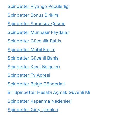
Spinbetter Piyango Popülerliği
Spinbetter Bonus Birikimi
Spinbetter Sorunsuz Çekme
Spinbetter Münhasır Faydalar
Spinbetter Güvenilir Bahis
Spinbetter Mobil Erişim
Spinbetter Güvenli Bahis
Spinbetter Kayıt Belgeleri
Spinbetter Tv Adresi
Spinbetter Belge Gönderimi
Bir Spinbetter Hesabı Açmak Güvenli Mi
Spinbetter Kapanma Nedenleri
Spinbetter Giriş İşlemleri