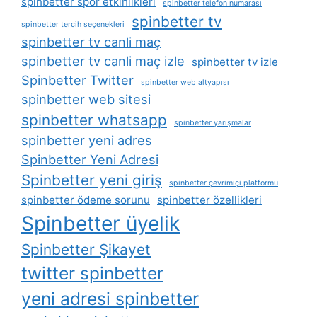
spinbetter spor etkinlikleri
spinbetter telefon numarası
spinbetter tv
spinbetter tercih seçenekleri
spinbetter tv canli maç
spinbetter tv canli maç izle
spinbetter tv izle
Spinbetter Twitter
spinbetter web altyapısı
spinbetter web sitesi
spinbetter whatsapp
spinbetter yarışmalar
spinbetter yeni adres
Spinbetter Yeni Adresi
Spinbetter yeni giriş
spinbetter çevrimiçi platformu
spinbetter ödeme sorunu
spinbetter özellikleri
Spinbetter üyelik
Spinbetter Şikayet
twitter spinbetter
yeni adresi spinbetter