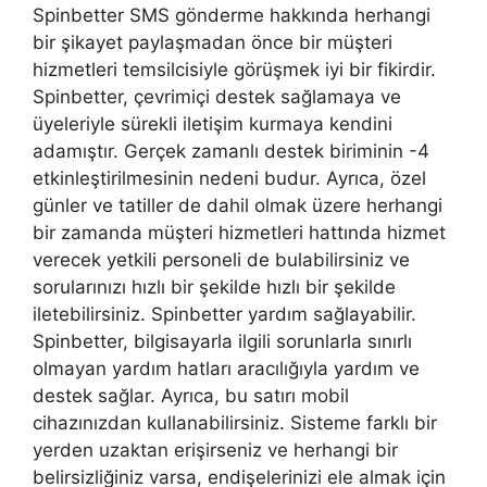
Spinbetter SMS gönderme hakkında herhangi
bir şikayet paylaşmadan önce bir müşteri
hizmetleri temsilcisiyle görüşmek iyi bir fikirdir.
Spinbetter, çevrimiçi destek sağlamaya ve
üyeleriyle sürekli iletişim kurmaya kendini
adamıştır. Gerçek zamanlı destek biriminin -4
etkinleştirilmesinin nedeni budur. Ayrıca, özel
günler ve tatiller de dahil olmak üzere herhangi
bir zamanda müşteri hizmetleri hattında hizmet
verecek yetkili personeli de bulabilirsiniz ve
sorularınızı hızlı bir şekilde hızlı bir şekilde
iletebilirsiniz. Spinbetter yardım sağlayabilir.
Spinbetter, bilgisayarla ilgili sorunlarla sınırlı
olmayan yardım hatları aracılığıyla yardım ve
destek sağlar. Ayrıca, bu satırı mobil
cihazınızdan kullanabilirsiniz. Sisteme farklı bir
yerden uzaktan erişirseniz ve herhangi bir
belirsizliğiniz varsa, endişelerinizi ele almak için