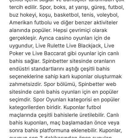
tercih edilir. Spor, boks, at yarışı, güreş, futbol, ​​
buz hokeyi, koşu, basketbol, ​​tenis, voleybol,
Amerikan futbolu ve diğer benzer aktiviteler
alanında popüler. Hepsi çevrimiçi olarak
gerçekleşir. Ayrıca casino oyunları için de
uygundur, Live Rulette Live Blackjack, Live
Poker ve Live Baccarat gibi oyunlar için canlı
bahis sağlar. Spinbetter sitesinde oranların
endüstri standartlarını aştığı çeşitli bahis
seçeneklerine sahip karlı kuponlar oluşturmak
zahmetsizdir. Spor bölümü, Spinbetter web
sitesinde canlı bahis oyunları için en popüler
seçimdir. Spor Oyunları kategorisi en popüler
kategorilerden biridir. Kuponlar futbol
maçlarında çeşitli bahislerle üretilebilir. Canlı
bahis kuponları, maç başlamadan önce veya
sonra bahis platformuna eklenebilir. Kuponlar,
oyunun son 3 dakikasından önce sunulan