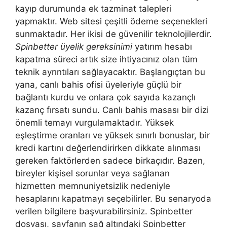
kayıp durumunda ek tazminat talepleri
yapmaktır. Web sitesi çeşitli ödeme seçenekleri
sunmaktadır. Her ikisi de güvenilir teknolojilerdir.
Spinbetter üyelik gereksinimi
yatırım hesabı
kapatma süreci artık size ihtiyacınız olan tüm
teknik ayrıntıları sağlayacaktır. Başlangıçtan bu
yana, canlı bahis ofisi üyeleriyle güçlü bir
bağlantı kurdu ve onlara çok sayıda kazançlı
kazanç fırsatı sundu. Canlı bahis masası bir dizi
önemli temayı vurgulamaktadır. Yüksek
eşleştirme oranları ve yüksek sınırlı bonuslar, bir
kredi kartını değerlendirirken dikkate alınması
gereken faktörlerden sadece birkaçıdır. Bazen,
bireyler kişisel sorunlar veya sağlanan
hizmetten memnuniyetsizlik nedeniyle
hesaplarını kapatmayı seçebilirler. Bu senaryoda
verilen bilgilere başvurabilirsiniz. Spinbetter
dosyası, sayfanın sağ altındaki Spinbetter