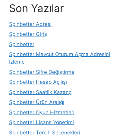
Son Yazılar
Spinbetter Adresi
Spinbetter Giriş
Spinbetter
Spinbetter Mevcut Oturum Açma Adresini
İzleme
Spinbetter Şifre Değiştirme
Spinbetter Hesap Açılışı
Spinbetter Saatlik Kazanç
Spinbetter Ürün Aralığı
Spinbetter Oyun Hizmetleri
Spinbetter Lisans Yönetimi
Spinbetter Tercih Seçenekleri