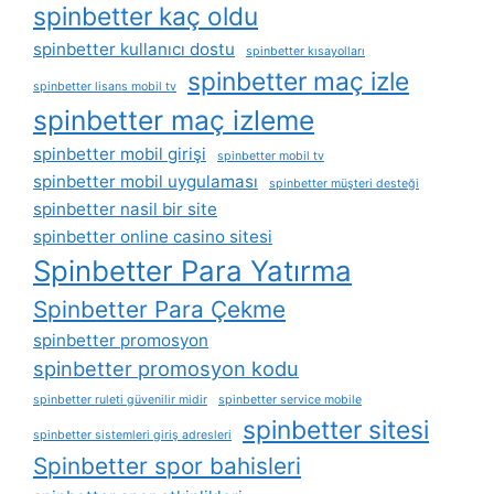
spinbetter kaç oldu
spinbetter kullanıcı dostu
spinbetter kısayolları
spinbetter maç izle
spinbetter lisans mobil tv
spinbetter maç izleme
spinbetter mobil girişi
spinbetter mobil tv
spinbetter mobil uygulaması
spinbetter müşteri desteği
spinbetter nasil bir site
spinbetter online casino sitesi
Spinbetter Para Yatırma
Spinbetter Para Çekme
spinbetter promosyon
spinbetter promosyon kodu
spinbetter ruleti güvenilir midir
spinbetter service mobile
spinbetter sitesi
spinbetter sistemleri giriş adresleri
Spinbetter spor bahisleri