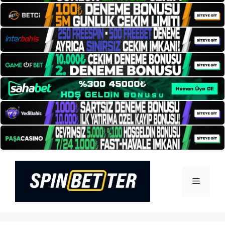
İçeriğe
atla
Menü