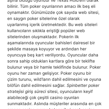
aşina olduğu oyundur ve Texas Hold’em olarak
bilinir. Tüm poker oyunlarının amacı ilk beş eli
oynamaktır. Günümüzde çok sayıda web sitesi,
en saygın poker sitelerine özel olarak
uyarlanmış içerik üretmektedir. Bu web siteleri
kullanıcıların sıklıkla eriştiği popüler web
sitelerinden oluşmaktadır. Pokerin ilk
aşamalarında oyuncular bahisleri dairesel bir
şekilde masaya koyuyor ve ardından her
oyuncuya beş kart veriliyordu. Oyuncular daha
sonra sahip oldukları kartlara göre bir teklifte
bulunur veya bir hamle teklifinde bulunur. Poker
oyunu her zaman gelişiyor. Poker oyunu bir
çizim turunu, wild’ların dahil edilmesini ve oyuna
blöfün dahil edilmesini sağlar.
Spinbetter poker
stratejisi giriş süreci
sitesi, oyuncuların keyif
alabileceği çok çeşitli casino oyunları
sunmaktadır. Aslında müşteriler arasında en çok