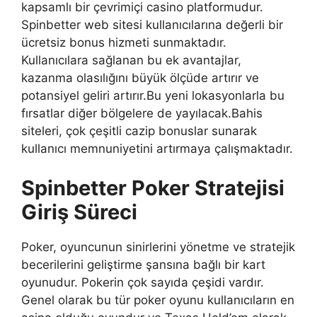
kapsamlı bir çevrimiçi casino platformudur.
Spinbetter web sitesi kullanıcılarına değerli bir
ücretsiz bonus hizmeti sunmaktadır.
Kullanıcılara sağlanan bu ek avantajlar,
kazanma olasılığını büyük ölçüde artırır ve
potansiyel geliri artırır.Bu yeni lokasyonlarla bu
fırsatlar diğer bölgelere de yayılacak.Bahis
siteleri, çok çeşitli cazip bonuslar sunarak
kullanıcı memnuniyetini artırmaya çalışmaktadır.
Spinbetter Poker Stratejisi
Giriş Süreci
Poker, oyuncunun sinirlerini yönetme ve stratejik
becerilerini geliştirme şansına bağlı bir kart
oyunudur. Pokerin çok sayıda çeşidi vardır.
Genel olarak bu tür poker oyunu kullanıcıların en