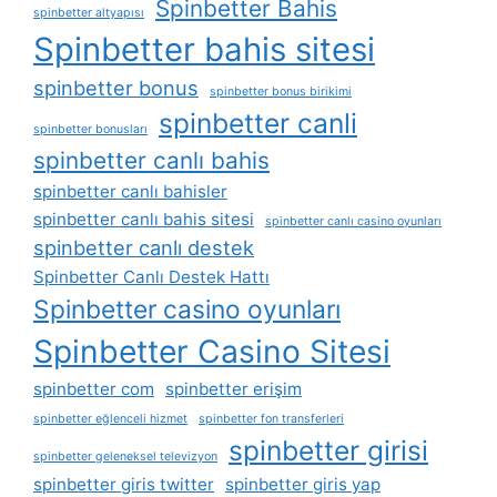
Spinbetter Bahis
spinbetter altyapısı
Spinbetter bahis sitesi
spinbetter bonus
spinbetter bonus birikimi
spinbetter canli
spinbetter bonusları
spinbetter canlı bahis
spinbetter canlı bahisler
spinbetter canlı bahis sitesi
spinbetter canlı casino oyunları
spinbetter canlı destek
Spinbetter Canlı Destek Hattı
Spinbetter casino oyunları
Spinbetter Casino Sitesi
spinbetter com
spinbetter erişim
spinbetter eğlenceli hizmet
spinbetter fon transferleri
spinbetter girisi
spinbetter geleneksel televizyon
spinbetter giris twitter
spinbetter giris yap