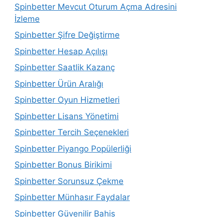
Spinbetter Mevcut Oturum Açma Adresini
İzleme
Spinbetter Şifre Değiştirme
Spinbetter Hesap Açılışı
Spinbetter Saatlik Kazanç
Spinbetter Ürün Aralığı
Spinbetter Oyun Hizmetleri
Spinbetter Lisans Yönetimi
Spinbetter Tercih Seçenekleri
Spinbetter Piyango Popülerliği
Spinbetter Bonus Birikimi
Spinbetter Sorunsuz Çekme
Spinbetter Münhasır Faydalar
Spinbetter Güvenilir Bahis