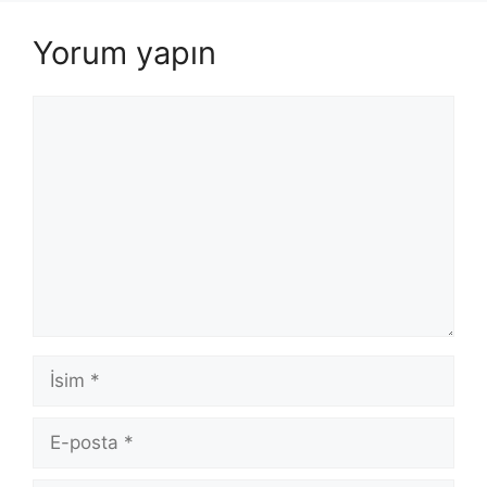
Yorum yapın
Yorum
İsim
E-
posta