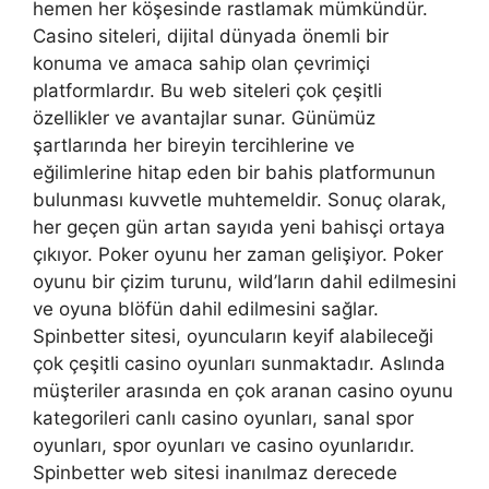
hemen her köşesinde rastlamak mümkündür.
Casino siteleri, dijital dünyada önemli bir
konuma ve amaca sahip olan çevrimiçi
platformlardır. Bu web siteleri çok çeşitli
özellikler ve avantajlar sunar. Günümüz
şartlarında her bireyin tercihlerine ve
eğilimlerine hitap eden bir bahis platformunun
bulunması kuvvetle muhtemeldir. Sonuç olarak,
her geçen gün artan sayıda yeni bahisçi ortaya
çıkıyor. Poker oyunu her zaman gelişiyor. Poker
oyunu bir çizim turunu, wild’ların dahil edilmesini
ve oyuna blöfün dahil edilmesini sağlar.
Spinbetter sitesi, oyuncuların keyif alabileceği
çok çeşitli casino oyunları sunmaktadır. Aslında
müşteriler arasında en çok aranan casino oyunu
kategorileri canlı casino oyunları, sanal spor
oyunları, spor oyunları ve casino oyunlarıdır.
Spinbetter web sitesi inanılmaz derecede