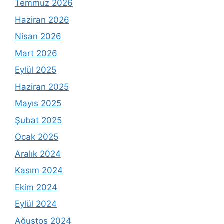
Temmuz 2026
Haziran 2026
Nisan 2026
Mart 2026
Eylül 2025
Haziran 2025
Mayıs 2025
Şubat 2025
Ocak 2025
Aralık 2024
Kasım 2024
Ekim 2024
Eylül 2024
Ağustos 2024