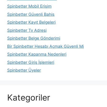
Spinbetter Mobil Erişim
Spinbetter Güvenli Bahis
Spinbetter Kayıt Belgeleri
Spinbetter Tv Adresi
Spinbetter Belge Gönderimi
Bir Spinbetter Hesabı Açmak Güvenli Mi
Spinbetter Kapanma Nedenleri
Spinbetter Giriş İşlemleri
Spinbetter Üyeler
Kategoriler