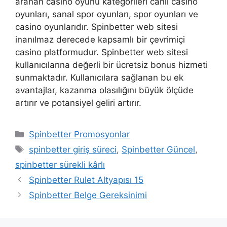
aranan casino oyunu kategorileri canlı casino
oyunları, sanal spor oyunları, spor oyunları ve
casino oyunlarıdır. Spinbetter web sitesi
inanılmaz derecede kapsamlı bir çevrimiçi
casino platformudur. Spinbetter web sitesi
kullanıcılarına değerli bir ücretsiz bonus hizmeti
sunmaktadır. Kullanıcılara sağlanan bu ek
avantajlar, kazanma olasılığını büyük ölçüde
artırır ve potansiyel geliri artırır.
Kategoriler
Spinbetter Promosyonlar
Etiketler
spinbetter giriş süreci
,
Spinbetter Güncel
,
spinbetter sürekli kârlı
Spinbetter Rulet Altyapısı 15
Spinbetter Belge Gereksinimi