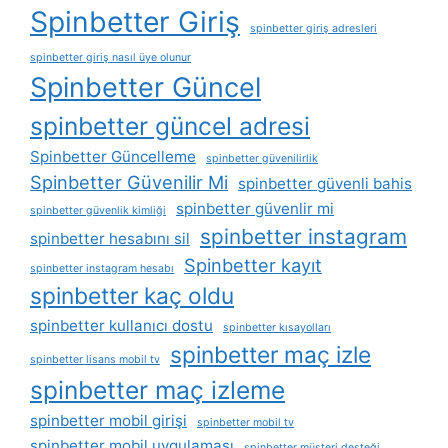
Spinbetter Giriş
spinbetter giriş adresleri
spinbetter giriş nasıl üye olunur
Spinbetter Güncel
spinbetter güncel adresi
Spinbetter Güncelleme
spinbetter güvenilirlik
Spinbetter Güvenilir Mi
spinbetter güvenli bahis
spinbetter güvenlir mi
spinbetter güvenlik kimliği
spinbetter instagram
spinbetter hesabını sil
Spinbetter kayıt
spinbetter instagram hesabı
spinbetter kaç oldu
spinbetter kullanıcı dostu
spinbetter kısayolları
spinbetter maç izle
spinbetter lisans mobil tv
spinbetter maç izleme
spinbetter mobil girişi
spinbetter mobil tv
spinbetter mobil uygulaması
spinbetter müşteri desteği