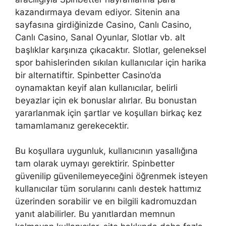
kazandırmaya devam ediyor. Sitenin ana
sayfasına girdiğinizde Casino, Canlı Casino,
Canlı Casino, Sanal Oyunlar, Slotlar vb. alt
başlıklar karşınıza çıkacaktır. Slotlar, geleneksel
spor bahislerinden sıkılan kullanıcılar için harika
bir alternatiftir. Spinbetter Casino’da
oynamaktan keyif alan kullanıcılar, belirli
beyazlar için ek bonuslar alırlar. Bu bonustan
yararlanmak için şartlar ve koşulları birkaç kez
tamamlamanız gerekecektir.
Bu koşullara uygunluk, kullanıcının yasallığına
tam olarak uymayı gerektirir. Spinbetter
güvenilip güvenilemeyeceğini öğrenmek isteyen
kullanıcılar tüm sorularını canlı destek hattımız
üzerinden sorabilir ve en bilgili kadromuzdan
yanıt alabilirler. Bu yanıtlardan memnun