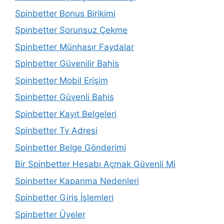
Spinbetter Bonus Birikimi
Spinbetter Sorunsuz Çekme
Spinbetter Münhasır Faydalar
Spinbetter Güvenilir Bahis
Spinbetter Mobil Erişim
Spinbetter Güvenli Bahis
Spinbetter Kayıt Belgeleri
Spinbetter Tv Adresi
Spinbetter Belge Gönderimi
Bir Spinbetter Hesabı Açmak Güvenli Mi
Spinbetter Kapanma Nedenleri
Spinbetter Giriş İşlemleri
Spinbetter Üyeler