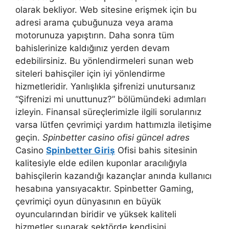
olarak bekliyor. Web sitesine erişmek için bu
adresi arama çubuğunuza veya arama
motorunuza yapıştırın. Daha sonra tüm
bahislerinize kaldığınız yerden devam
edebilirsiniz. Bu yönlendirmeleri sunan web
siteleri bahisçiler için iyi yönlendirme
hizmetleridir. Yanlışlıkla şifrenizi unutursanız
“Şifrenizi mi unuttunuz?” bölümündeki adımları
izleyin. Finansal süreçlerimizle ilgili sorularınız
varsa lütfen çevrimiçi yardım hattımızla iletişime
geçin.
Spinbetter casino ofisi güncel adres
Casino
Spinbetter Giriş
Ofisi bahis sitesinin
kalitesiyle elde edilen kuponlar aracılığıyla
bahisçilerin kazandığı kazançlar anında kullanıcı
hesabına yansıyacaktır. Spinbetter Gaming,
çevrimiçi oyun dünyasının en büyük
oyuncularından biridir ve yüksek kaliteli
hizmetler sunarak sektörde kendisini