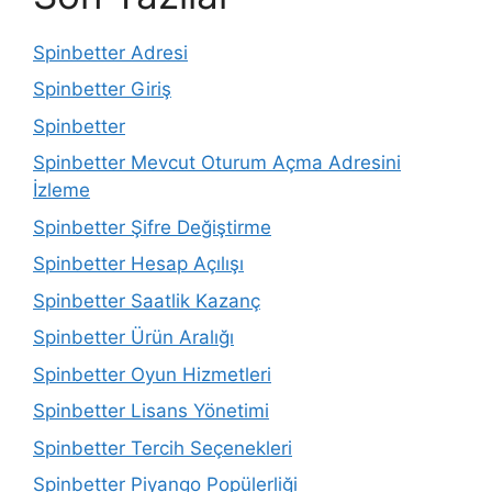
Spinbetter Adresi
Spinbetter Giriş
Spinbetter
Spinbetter Mevcut Oturum Açma Adresini
İzleme
Spinbetter Şifre Değiştirme
Spinbetter Hesap Açılışı
Spinbetter Saatlik Kazanç
Spinbetter Ürün Aralığı
Spinbetter Oyun Hizmetleri
Spinbetter Lisans Yönetimi
Spinbetter Tercih Seçenekleri
Spinbetter Piyango Popülerliği