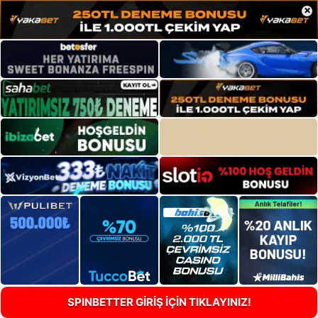
×
SPINBETTER GİRİŞ İÇİN TIKLAYINIZ!