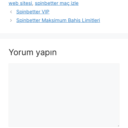
web sitesi
,
spinbetter maç izle
Spinbetter VIP
Spinbetter Maksimum Bahis Limitleri
Yorum yapın
Yorum