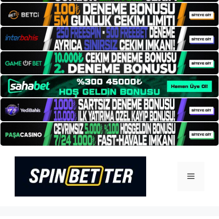
İçeriğe
atla
Menü