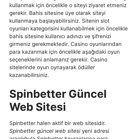
kullanmak için öncelikle o siteyi ziyaret etmeniz
gerekir. Bahis sitesine üye olarak siteyi
kullanmaya başlayabilirsiniz. Sitenin slot
oyunları kategorisini kullanabilmek için öncelikle
bahis sitesine kullanıcı adınızı ve şifrenizi
girmeniz gerekmektedir. Casino oyunlarından
para kazanmak için öncelikle aşağıdaki oyun
seçeneklerini anlamanız gerekir. Casino
sitelerinde oyun oynayarak ödüller
kazanabilirsiniz.
Spinbetter Güncel
Web Sitesi
Spinbetter halen aktif bir web sitesidir.
Spinbetter güncel web sitesi
yeni adresi
aracılığıyla Spinbetter hayranlarına para