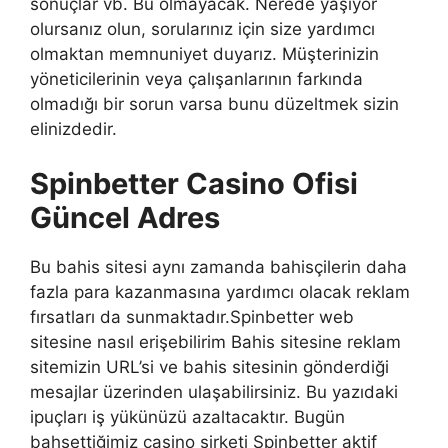
sonuçlar vb. Bu olmayacak. Nerede yaşıyor
olursanız olun, sorularınız için size yardımcı
olmaktan memnuniyet duyarız. Müşterinizin
yöneticilerinin veya çalışanlarının farkında
olmadığı bir sorun varsa bunu düzeltmek sizin
elinizdedir.
Spinbetter Casino Ofisi
Güncel Adres
Bu bahis sitesi aynı zamanda bahisçilerin daha
fazla para kazanmasına yardımcı olacak reklam
fırsatları da sunmaktadır.Spinbetter web
sitesine nasıl erişebilirim Bahis sitesine reklam
sitemizin URL’si ve bahis sitesinin gönderdiği
mesajlar üzerinden ulaşabilirsiniz. Bu yazıdaki
ipuçları iş yükünüzü azaltacaktır. Bugün
bahsettiğimiz casino şirketi Spinbetter aktif