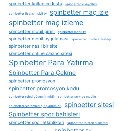
spinbetter kullanıcı dostu
spinbetter kısayolları
spinbetter maç izle
spinbetter lisans mobil tv
spinbetter maç izleme
spinbetter mobil girişi
spinbetter mobil tv
spinbetter mobil uygulaması
spinbetter müşteri desteği
spinbetter nasil bir site
spinbetter online casino sitesi
Spinbetter Para Yatırma
Spinbetter Para Çekme
spinbetter promosyon
spinbetter promosyon kodu
spinbetter ruleti güvenilir midir
spinbetter service mobile
spinbetter sitesi
spinbetter sistemleri giriş adresleri
Spinbetter spor bahisleri
spinbetter spor etkinlikleri
spinbetter telefon numarası
spinbetter tv