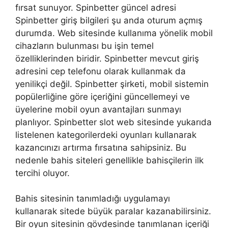
fırsat sunuyor. Spinbetter güncel adresi
Spinbetter giriş bilgileri şu anda oturum açmış
durumda. Web sitesinde kullanıma yönelik mobil
cihazların bulunması bu işin temel
özelliklerinden biridir. Spinbetter mevcut giriş
adresini cep telefonu olarak kullanmak da
yenilikçi değil. Spinbetter şirketi, mobil sistemin
popülerliğine göre içeriğini güncellemeyi ve
üyelerine mobil oyun avantajları sunmayı
planlıyor. Spinbetter slot web sitesinde yukarıda
listelenen kategorilerdeki oyunları kullanarak
kazancınızı artırma fırsatına sahipsiniz. Bu
nedenle bahis siteleri genellikle bahisçilerin ilk
tercihi oluyor.
Bahis sitesinin tanımladığı uygulamayı
kullanarak sitede büyük paralar kazanabilirsiniz.
Bir oyun sitesinin gövdesinde tanımlanan içeriği