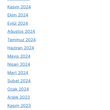
Kasım 2024
Ekim 2024
Eylül 2024
Ağustos 2024
Temmuz 2024
Haziran 2024
Mayıs 2024
Nisan 2024
Mart 2024
Şubat 2024
Ocak 2024
Aralık 2023
Kasım 2023