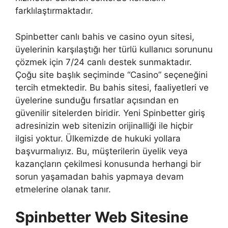
farklılaştırmaktadır.
Spinbetter canlı bahis ve casino oyun sitesi,
üyelerinin karşılaştığı her türlü kullanıcı sorununu
çözmek için 7/24 canlı destek sunmaktadır.
Çoğu site başlık seçiminde “Casino” seçeneğini
tercih etmektedir. Bu bahis sitesi, faaliyetleri ve
üyelerine sunduğu fırsatlar açısından en
güvenilir sitelerden biridir. Yeni Spinbetter giriş
adresinizin web sitenizin orijinalliği ile hiçbir
ilgisi yoktur. Ülkemizde de hukuki yollara
başvurmalıyız. Bu, müşterilerin üyelik veya
kazançların çekilmesi konusunda herhangi bir
sorun yaşamadan bahis yapmaya devam
etmelerine olanak tanır.
Spinbetter Web Sitesine