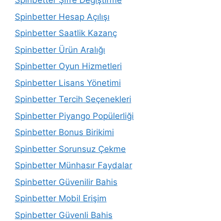
Spinbetter Şifre Değiştirme
Spinbetter Hesap Açılışı
Spinbetter Saatlik Kazanç
Spinbetter Ürün Aralığı
Spinbetter Oyun Hizmetleri
Spinbetter Lisans Yönetimi
Spinbetter Tercih Seçenekleri
Spinbetter Piyango Popülerliği
Spinbetter Bonus Birikimi
Spinbetter Sorunsuz Çekme
Spinbetter Münhasır Faydalar
Spinbetter Güvenilir Bahis
Spinbetter Mobil Erişim
Spinbetter Güvenli Bahis