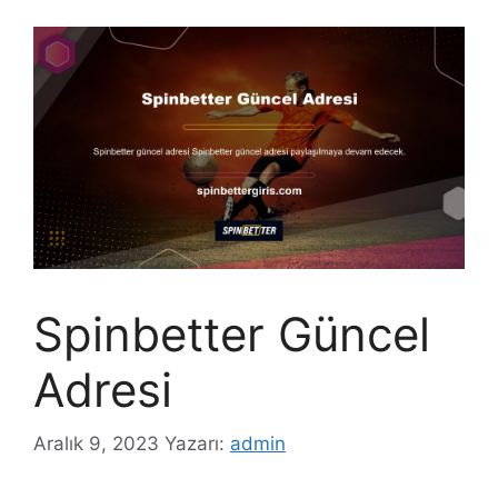
Spinbetter Güncel
Adresi
Aralık 9, 2023
Yazarı:
admin