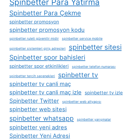
Spinbetter Para Yatırma
Spinbetter Para Çekme
spinbetter promosyon
spinbetter promosyon kodu
spinbetter ruleti güvenilir midir
spinbetter service mobile
spinbetter sitesi
spinbetter sistemleri giriş adresleri
Spinbetter spor bahisleri
spinbetter spor etkinlikleri
spinbetter telefon numarası
spinbetter tv
spinbetter tercih seçenekleri
spinbetter tv canli maç
spinbetter tv canli maç izle
spinbetter tv izle
Spinbetter Twitter
spinbetter web altyapısı
spinbetter web sitesi
spinbetter whatsapp
spinbetter yarışmalar
spinbetter yeni adres
Spinbetter Yeni Adresi