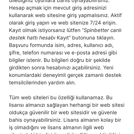
dilediğiniz oyunlara bahis oynayabilirsiniz.
Hesap açmak için mevcut giriş adresinizi
kullanarak web sitesine giriş yapmalısınız. Aktif
olarak giriş yapın ve web sitenize 7/24 erişin.
Kayıt olmak istiyorsanız lütfen “
Spinbetter canlı
destek hattı hesabı
Kayıt” butonuna tıklayın.
Başvuru formunda isim, adres, kullanıcı adı,
şifre, telefon numarası ve e-posta adresi gibi
bilgiler istenir. Bu bilgileri doğru bir şekilde
girdikten sonra hesabınızı açabilirsiniz. Yeni
konumlardaki deneyimli gerçek zamanlı destek
temsilcilerinden yardım alın.
Tüm web siteleri bu özelliği kullanamaz. Bu
lisansı almanızı sağlayan herhangi bir web sitesi
oldukça güvenilir bir web sitesidir ve güvenle
bahis oynayabilirsiniz. Lisans almanın kolay bir
iş olmadığını ve lisans almanın ilgili web