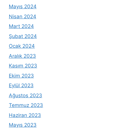
Mayıs 2024
Nisan 2024
Mart 2024
Şubat 2024
Ocak 2024
Aralık 2023
Kasım 2023
Ekim 2023
Eylül 2023
Ağustos 2023
Temmuz 2023
Haziran 2023
Mayıs 2023