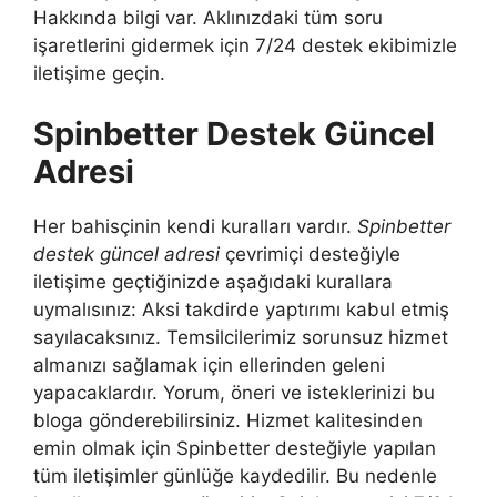
Hakkında bilgi var. Aklınızdaki tüm soru
işaretlerini gidermek için 7/24 destek ekibimizle
iletişime geçin.
Spinbetter Destek Güncel
Adresi
Her bahisçinin kendi kuralları vardır.
Spinbetter
destek güncel adresi
çevrimiçi desteğiyle
iletişime geçtiğinizde aşağıdaki kurallara
uymalısınız: Aksi takdirde yaptırımı kabul etmiş
sayılacaksınız. Temsilcilerimiz sorunsuz hizmet
almanızı sağlamak için ellerinden geleni
yapacaklardır. Yorum, öneri ve isteklerinizi bu
bloga gönderebilirsiniz. Hizmet kalitesinden
emin olmak için Spinbetter desteğiyle yapılan
tüm iletişimler günlüğe kaydedilir. Bu nedenle