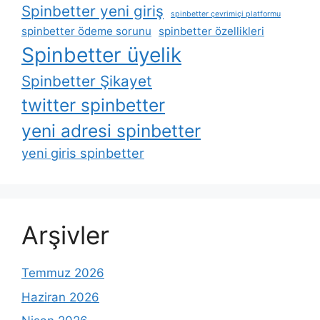
Spinbetter yeni giriş
spinbetter çevrimiçi platformu
spinbetter ödeme sorunu
spinbetter özellikleri
Spinbetter üyelik
Spinbetter Şikayet
twitter spinbetter
yeni adresi spinbetter
yeni giris spinbetter
Arşivler
Temmuz 2026
Haziran 2026