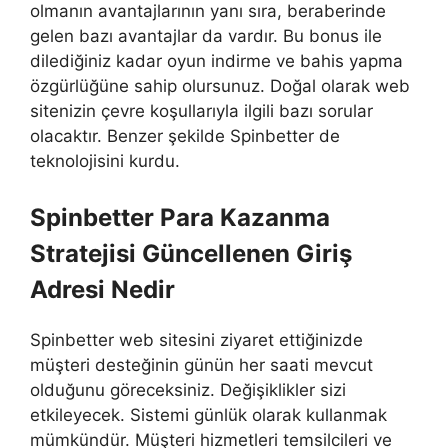
olmanın avantajlarının yanı sıra, beraberinde
gelen bazı avantajlar da vardır. Bu bonus ile
dilediğiniz kadar oyun indirme ve bahis yapma
özgürlüğüne sahip olursunuz. Doğal olarak web
sitenizin çevre koşullarıyla ilgili bazı sorular
olacaktır. Benzer şekilde Spinbetter de
teknolojisini kurdu.
Spinbetter Para Kazanma
Stratejisi Güncellenen Giriş
Adresi Nedir
Spinbetter web sitesini ziyaret ettiğinizde
müşteri desteğinin günün her saati mevcut
olduğunu göreceksiniz. Değişiklikler sizi
etkileyecek. Sistemi günlük olarak kullanmak
mümkündür. Müşteri hizmetleri temsilcileri ve