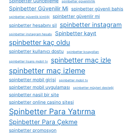
Spinbetter Güncelleme
spinbetter güvenilirlik
Spinbetter Güvenilir Mi
spinbetter güvenli bahis
spinbetter güvenlir mi
spinbetter güvenlik kimliği
spinbetter instagram
spinbetter hesabını sil
Spinbetter kayıt
spinbetter instagram hesabı
spinbetter kaç oldu
spinbetter kullanıcı dostu
spinbetter kısayolları
spinbetter maç izle
spinbetter lisans mobil tv
spinbetter maç izleme
spinbetter mobil girişi
spinbetter mobil tv
spinbetter mobil uygulaması
spinbetter müşteri desteği
spinbetter nasil bir site
spinbetter online casino sitesi
Spinbetter Para Yatırma
Spinbetter Para Çekme
spinbetter promosyon