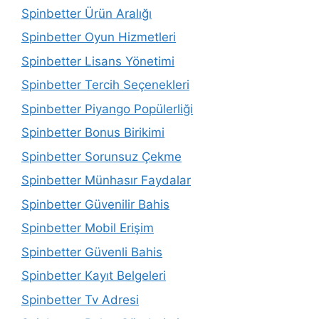
Spinbetter Ürün Aralığı
Spinbetter Oyun Hizmetleri
Spinbetter Lisans Yönetimi
Spinbetter Tercih Seçenekleri
Spinbetter Piyango Popülerliği
Spinbetter Bonus Birikimi
Spinbetter Sorunsuz Çekme
Spinbetter Münhasır Faydalar
Spinbetter Güvenilir Bahis
Spinbetter Mobil Erişim
Spinbetter Güvenli Bahis
Spinbetter Kayıt Belgeleri
Spinbetter Tv Adresi