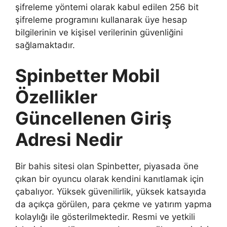
şifreleme yöntemi olarak kabul edilen 256 bit
şifreleme programını kullanarak üye hesap
bilgilerinin ve kişisel verilerinin güvenliğini
sağlamaktadır.
Spinbetter Mobil
Özellikler
Güncellenen Giriş
Adresi Nedir
Bir bahis sitesi olan Spinbetter, piyasada öne
çıkan bir oyuncu olarak kendini kanıtlamak için
çabalıyor. Yüksek güvenilirlik, yüksek katsayıda
da açıkça görülen, para çekme ve yatırım yapma
kolaylığı ile gösterilmektedir. Resmi ve yetkili