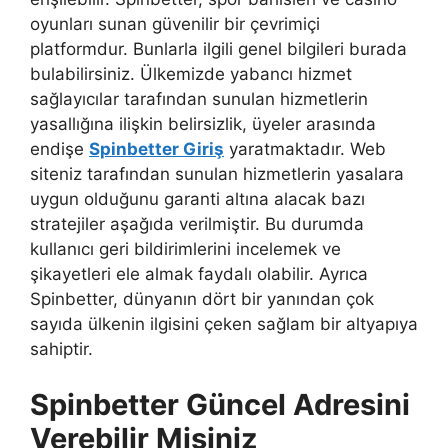
oyunları sunan güvenilir bir çevrimiçi
platformdur. Bunlarla ilgili genel bilgileri burada
bulabilirsiniz. Ülkemizde yabancı hizmet
sağlayıcılar tarafından sunulan hizmetlerin
yasallığına ilişkin belirsizlik, üyeler arasında
endişe
Spinbetter Giriş
yaratmaktadır. Web
siteniz tarafından sunulan hizmetlerin yasalara
uygun olduğunu garanti altına alacak bazı
stratejiler aşağıda verilmiştir. Bu durumda
kullanıcı geri bildirimlerini incelemek ve
şikayetleri ele almak faydalı olabilir. Ayrıca
Spinbetter, dünyanın dört bir yanından çok
sayıda ülkenin ilgisini çeken sağlam bir altyapıya
sahiptir.
Spinbetter Güncel Adresini
Verebilir Misiniz