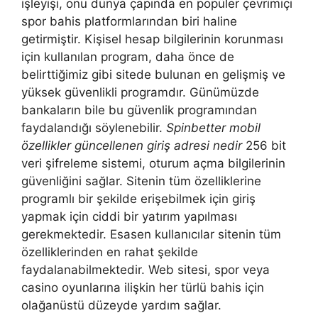
işleyişi, onu dünya çapında en popüler çevrimiçi
spor bahis platformlarından biri haline
getirmiştir. Kişisel hesap bilgilerinin korunması
için kullanılan program, daha önce de
belirttiğimiz gibi sitede bulunan en gelişmiş ve
yüksek güvenlikli programdır. Günümüzde
bankaların bile bu güvenlik programından
faydalandığı söylenebilir.
Spinbetter mobil
özellikler güncellenen giriş adresi nedir
256 bit
veri şifreleme sistemi, oturum açma bilgilerinin
güvenliğini sağlar. Sitenin tüm özelliklerine
programlı bir şekilde erişebilmek için giriş
yapmak için ciddi bir yatırım yapılması
gerekmektedir. Esasen kullanıcılar sitenin tüm
özelliklerinden en rahat şekilde
faydalanabilmektedir. Web sitesi, spor veya
casino oyunlarına ilişkin her türlü bahis için
olağanüstü düzeyde yardım sağlar.