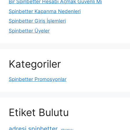
Bir Spinbetter Hesabı Açmak Güvenli Mi
Spinbetter Kapanma Nedenleri
Spinbetter Giriş İşlemleri
Spinbetter Üyeler
Kategoriler
Spinbetter Promosyonlar
Etiket Bulutu
adresi spinbetter
altyapısı