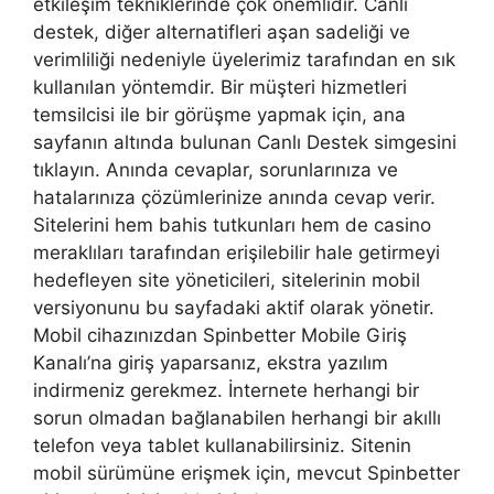
etkileşim tekniklerinde çok önemlidir. Canlı
destek, diğer alternatifleri aşan sadeliği ve
verimliliği nedeniyle üyelerimiz tarafından en sık
kullanılan yöntemdir. Bir müşteri hizmetleri
temsilcisi ile bir görüşme yapmak için, ana
sayfanın altında bulunan Canlı Destek simgesini
tıklayın. Anında cevaplar, sorunlarınıza ve
hatalarınıza çözümlerinize anında cevap verir.
Sitelerini hem bahis tutkunları hem de casino
meraklıları tarafından erişilebilir hale getirmeyi
hedefleyen site yöneticileri, sitelerinin mobil
versiyonunu bu sayfadaki aktif olarak yönetir.
Mobil cihazınızdan Spinbetter Mobile Giriş
Kanalı’na giriş yaparsanız, ekstra yazılım
indirmeniz gerekmez. İnternete herhangi bir
sorun olmadan bağlanabilen herhangi bir akıllı
telefon veya tablet kullanabilirsiniz. Sitenin
mobil sürümüne erişmek için, mevcut Spinbetter