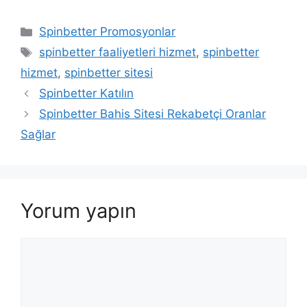
Kategoriler
Spinbetter Promosyonlar
Etiketler
spinbetter faaliyetleri hizmet
,
spinbetter
hizmet
,
spinbetter sitesi
Spinbetter Katılın
Spinbetter Bahis Sitesi Rekabetçi Oranlar
Sağlar
Yorum yapın
Yorum