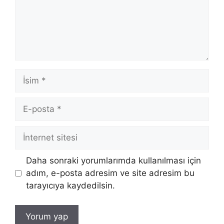
İsim
E-
posta
İnternet
sitesi
Daha sonraki yorumlarımda kullanılması için
adım, e-posta adresim ve site adresim bu
tarayıcıya kaydedilsin.