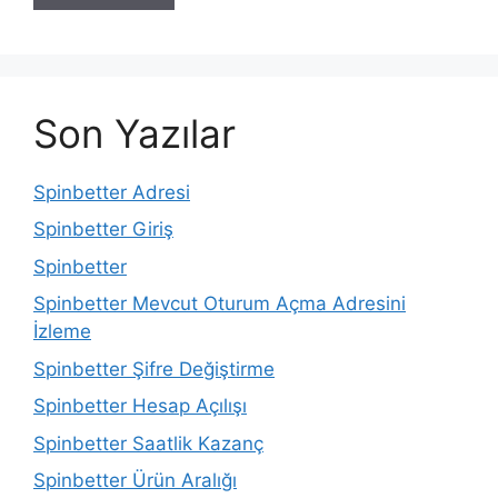
Son Yazılar
Spinbetter Adresi
Spinbetter Giriş
Spinbetter
Spinbetter Mevcut Oturum Açma Adresini
İzleme
Spinbetter Şifre Değiştirme
Spinbetter Hesap Açılışı
Spinbetter Saatlik Kazanç
Spinbetter Ürün Aralığı