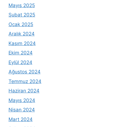
Mayıs 2025
Şubat 2025
Ocak 2025
Aralık 2024
Kasım 2024
Ekim 2024
Eylül 2024
Ağustos 2024
Temmuz 2024
Haziran 2024
Mayıs 2024
Nisan 2024
Mart 2024