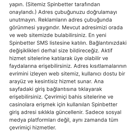
yapın. (Sitemiz Spinbetter tarafından
onaylandı.) Adres çubuğunuzu doğrulamayı
unutmayın. Reklamların adres çubuğunda
görünmesi yaygındır. Mevcut adresimizi orada
ve web sitemizde bulabilirsiniz. En yeni
Spinbetter SMS listesine katılın. Bağlantınızdaki
değişiklikleri derhal size bildireceğiz. Aktif
hizmet sitelerine katılarak üye olabilir ve
faydalarına erişebilirsiniz. Adres kısıtlamalarının
evrimini izleyen web sitemiz, kullanıcı dostu bir
arayüz ve kesintisiz hizmet sunar. Ana
sayfadaki giriş bağlantısına tıklayarak
erişebilirsiniz. Çevrimiçi bahis sitelerine ve
casinolara erişmek için kullanılan Spinbetter
giriş adresi sıklıkla güncellenir. Sadece sosyal
medya platformları değil, aynı zamanda tüm
çevrimiçi hizmetler.