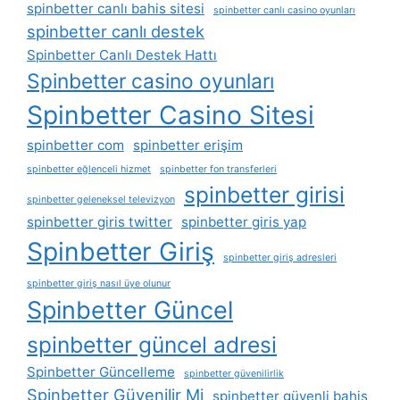
spinbetter canlı bahis sitesi
spinbetter canlı casino oyunları
spinbetter canlı destek
Spinbetter Canlı Destek Hattı
Spinbetter casino oyunları
Spinbetter Casino Sitesi
spinbetter com
spinbetter erişim
spinbetter eğlenceli hizmet
spinbetter fon transferleri
spinbetter girisi
spinbetter geleneksel televizyon
spinbetter giris twitter
spinbetter giris yap
Spinbetter Giriş
spinbetter giriş adresleri
spinbetter giriş nasıl üye olunur
Spinbetter Güncel
spinbetter güncel adresi
Spinbetter Güncelleme
spinbetter güvenilirlik
Spinbetter Güvenilir Mi
spinbetter güvenli bahis