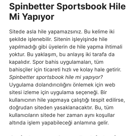
Spinbetter Sportsbook Hile
Mi Yapıyor
Sitede asla hile yapamazsınız. Bu kelime iki
şekilde işlenebilir. Sitenin işleyişinde hile
yapılmadığı gibi üyelerin de hile yapma ihtimali
yoktur. Bu yaklaşım, bu anlayış iki tarafa da
kapalıdır. Spor bahis uygulamaları, tüm
bahisçiler için ticareti hızlı ve kolay hale getirir.
Spinbetter sportsbook hile mi yapıyor?
Uygulama dolandırıcılığını önlemek için web
sitesi izleme için uygulama seçeneği. Bir
kullanıcının hile yapmaya çalıştığı tespit edilirse,
doğrudan siteden yasaklanacaktır. Bu, tüm
kullanıcıların sitede her zaman aynı koşullar
altında işlem yapabileceği anlamına gelir.