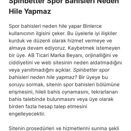
Spinbetter Spor Bahisleri Neden
Hile Yapmaz
Spor bahisleri neden hile yapar Binlerce
kullanıcının ilgisini çeker. Bu üyelerle iyi ilişkiler
kurduk ve düzenli olarak hizmet vermeye ve
almaya devam ediyoruz. Kaybetmek istemeyen
bir üye. AB Ticari Marka Beyanı, orijinalliğini ve
ciddiyetini ve web sitesinin neden aldatmadığını
veya yanıltmadığını açıklar.
Spinbetter spor
bahisleri neden hile yapmaz?
Bir üyeye bu
soruyu sormak, sitenin spor bahisleri bölümüne
erişmesini, hileli bahis oynamasını, tekrarlanan
bahis talebinde bulunmasını veya üye olarak
birden fazla hesap talep etmesini
engelleyecektir.
Sitenin prosedürleri ve hizmetlerini sunma şekli