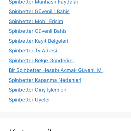
Spinbetter Münhasır Faydalar
Spinbetter Güvenilir Bahis
Spinbetter Mobil Erişim
Spinbetter Güvenli Bahis
Spinbetter Kayıt Belgeleri
Spinbetter Tv Adresi
Spinbetter Belge Gönderimi
Bir Spinbetter Hesabı Açmak Güvenli Mi
Spinbetter Kapanma Nedenleri
Spinbetter Giriş İşlemleri
Spinbetter Üyeler