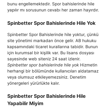
bunu engellemektedir. Spor bahislerinde hile
yapılır mı sorusunun cevabı her zaman hayırdır.
Spinbetter Spor Bahislerinde Hile Yok
Spinbetter Spor Bahislerinde hile yoktur, çünkü
site yönetimi markadan önce gelir. AB hukuku
kapsamındaki ticaret kurallarına tabidir. Bunun
için kurumsal bir kişilik var. Bu lisans dosyası
sayesinde web siteniz 24 saat izlenir.
Spinbetter spor bahislerinde hile yok
Hizmetin
herhangi bir bölümünde kullanıcıları aldatamaz
veya olumsuz etkileyemezsiniz. Denetim
yönergeleri yürürlükte kalır.
Spinbetter Spor Bahislerinde Hile
Yapabilir Miyim