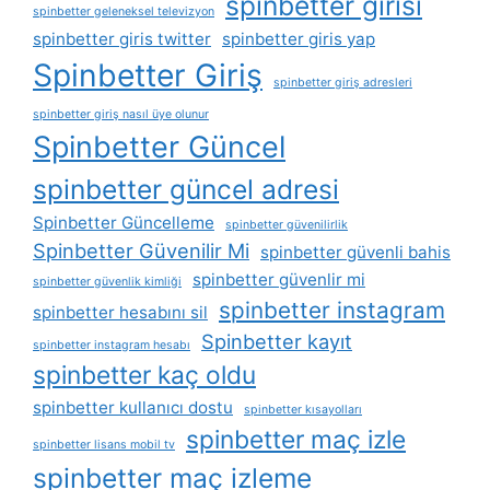
spinbetter girisi
spinbetter geleneksel televizyon
spinbetter giris twitter
spinbetter giris yap
Spinbetter Giriş
spinbetter giriş adresleri
spinbetter giriş nasıl üye olunur
Spinbetter Güncel
spinbetter güncel adresi
Spinbetter Güncelleme
spinbetter güvenilirlik
Spinbetter Güvenilir Mi
spinbetter güvenli bahis
spinbetter güvenlir mi
spinbetter güvenlik kimliği
spinbetter instagram
spinbetter hesabını sil
Spinbetter kayıt
spinbetter instagram hesabı
spinbetter kaç oldu
spinbetter kullanıcı dostu
spinbetter kısayolları
spinbetter maç izle
spinbetter lisans mobil tv
spinbetter maç izleme