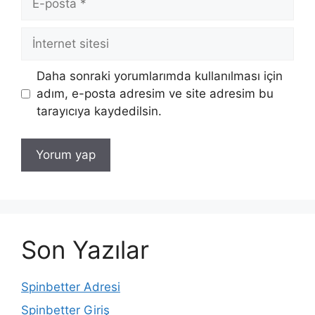
posta
İnternet
sitesi
Daha sonraki yorumlarımda kullanılması için
adım, e-posta adresim ve site adresim bu
tarayıcıya kaydedilsin.
Son Yazılar
Spinbetter Adresi
Spinbetter Giriş