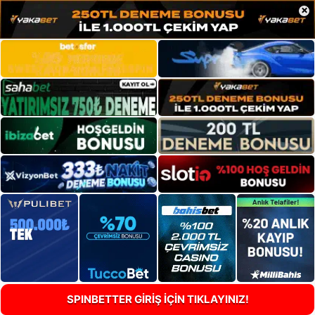
×
SPINBETTER GİRİŞ İÇİN TIKLAYINIZ!