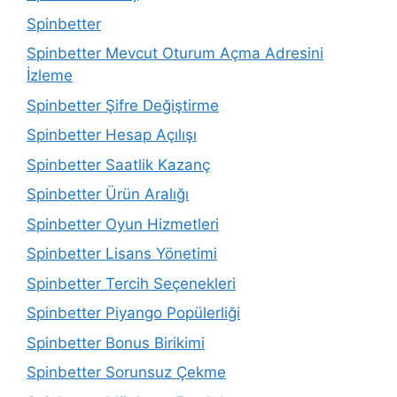
Spinbetter
Spinbetter Mevcut Oturum Açma Adresini
İzleme
Spinbetter Şifre Değiştirme
Spinbetter Hesap Açılışı
Spinbetter Saatlik Kazanç
Spinbetter Ürün Aralığı
Spinbetter Oyun Hizmetleri
Spinbetter Lisans Yönetimi
Spinbetter Tercih Seçenekleri
Spinbetter Piyango Popülerliği
Spinbetter Bonus Birikimi
Spinbetter Sorunsuz Çekme