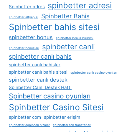
spinbetter adresi
Spinbetter adres
Spinbetter Bahis
spinbetter altyapısı
Spinbetter bahis sitesi
spinbetter bonus
spinbetter bonus birikimi
spinbetter canli
spinbetter bonusları
spinbetter canlı bahis
spinbetter canlı bahisler
spinbetter canlı bahis sitesi
spinbetter canlı casino oyunları
spinbetter canlı destek
Spinbetter Canlı Destek Hattı
Spinbetter casino oyunları
Spinbetter Casino Sitesi
spinbetter com
spinbetter erişim
spinbetter eğlenceli hizmet
spinbetter fon transferleri