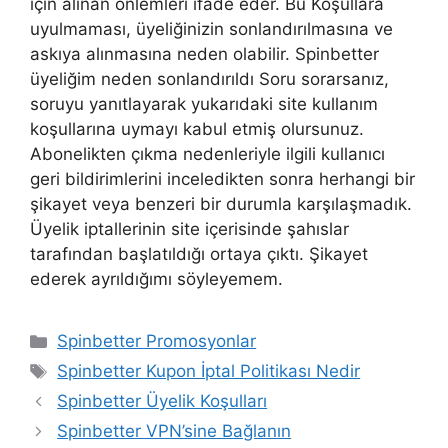
için alınan önlemleri ifade eder. Bu Koşullara
uyulmaması, üyeliğinizin sonlandırılmasına ve
askıya alınmasına neden olabilir. Spinbetter
üyeliğim neden sonlandırıldı Soru sorarsanız,
soruyu yanıtlayarak yukarıdaki site kullanım
koşullarına uymayı kabul etmiş olursunuz.
Abonelikten çıkma nedenleriyle ilgili kullanıcı
geri bildirimlerini inceledikten sonra herhangi bir
şikayet veya benzeri bir durumla karşılaşmadık.
Üyelik iptallerinin site içerisinde şahıslar
tarafından başlatıldığı ortaya çıktı. Şikayet
ederek ayrıldığımı söyleyemem.
Kategoriler
Spinbetter Promosyonlar
Etiketler
Spinbetter Kupon İptal Politikası Nedir
Spinbetter Üyelik Koşulları
Spinbetter VPN’sine Bağlanın