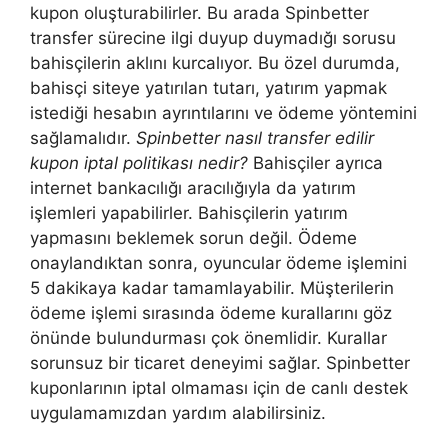
kupon oluşturabilirler. Bu arada Spinbetter
transfer sürecine ilgi duyup duymadığı sorusu
bahisçilerin aklını kurcalıyor. Bu özel durumda,
bahisçi siteye yatırılan tutarı, yatırım yapmak
istediği hesabın ayrıntılarını ve ödeme yöntemini
sağlamalıdır.
Spinbetter nasıl transfer edilir
kupon iptal politikası nedir?
Bahisçiler ayrıca
internet bankacılığı aracılığıyla da yatırım
işlemleri yapabilirler. Bahisçilerin yatırım
yapmasını beklemek sorun değil. Ödeme
onaylandıktan sonra, oyuncular ödeme işlemini
5 dakikaya kadar tamamlayabilir. Müşterilerin
ödeme işlemi sırasında ödeme kurallarını göz
önünde bulundurması çok önemlidir. Kurallar
sorunsuz bir ticaret deneyimi sağlar. Spinbetter
kuponlarının iptal olmaması için de canlı destek
uygulamamızdan yardım alabilirsiniz.