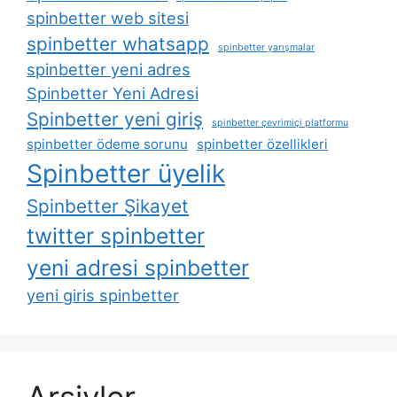
spinbetter web sitesi
spinbetter whatsapp
spinbetter yarışmalar
spinbetter yeni adres
Spinbetter Yeni Adresi
Spinbetter yeni giriş
spinbetter çevrimiçi platformu
spinbetter ödeme sorunu
spinbetter özellikleri
Spinbetter üyelik
Spinbetter Şikayet
twitter spinbetter
yeni adresi spinbetter
yeni giris spinbetter
Arşivler