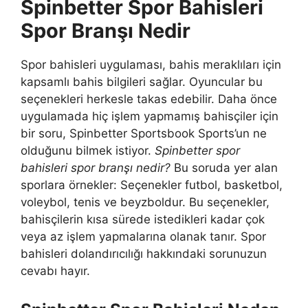
Spinbetter Spor Bahisleri
Spor Branşı Nedir
Spor bahisleri uygulaması, bahis meraklıları için
kapsamlı bahis bilgileri sağlar. Oyuncular bu
seçenekleri herkesle takas edebilir. Daha önce
uygulamada hiç işlem yapmamış bahisçiler için
bir soru, Spinbetter Sportsbook Sports’un ne
olduğunu bilmek istiyor.
Spinbetter spor
bahisleri spor branşı nedir?
Bu soruda yer alan
sporlara örnekler: Seçenekler futbol, ​​basketbol, ​​
voleybol, tenis ve beyzboldur. Bu seçenekler,
bahisçilerin kısa sürede istedikleri kadar çok
veya az işlem yapmalarına olanak tanır. Spor
bahisleri dolandırıcılığı hakkındaki sorunuzun
cevabı hayır.