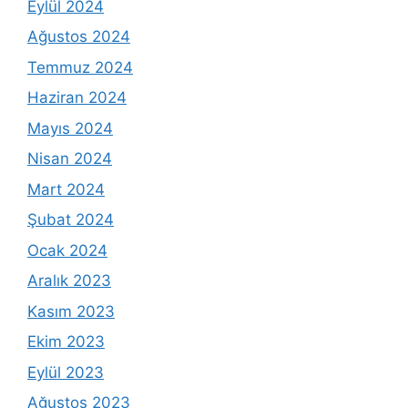
Eylül 2024
Ağustos 2024
Temmuz 2024
Haziran 2024
Mayıs 2024
Nisan 2024
Mart 2024
Şubat 2024
Ocak 2024
Aralık 2023
Kasım 2023
Ekim 2023
Eylül 2023
Ağustos 2023