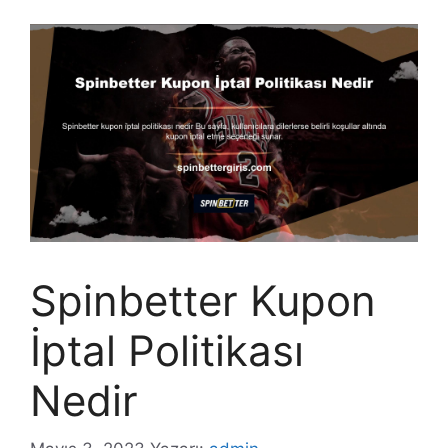
Spinbetter Kupon
İptal Politikası
Nedir