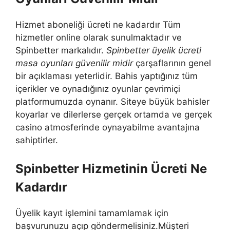
Hizmet aboneliği ücreti ne kadardır Tüm
hizmetler online olarak sunulmaktadır ve
Spinbetter markalıdır.
Spinbetter üyelik ücreti
masa oyunları güvenilir midir
çarşaflarının genel
bir açıklaması yeterlidir. Bahis yaptığınız tüm
içerikler ve oynadığınız oyunlar çevrimiçi
platformumuzda oynanır. Siteye büyük bahisler
koyarlar ve dilerlerse gerçek ortamda ve gerçek
casino atmosferinde oynayabilme avantajına
sahiptirler.
Spinbetter Hizmetinin Ücreti Ne
Kadardır
Üyelik kayıt işlemini tamamlamak için
başvurunuzu açıp göndermelisiniz.Müşteri