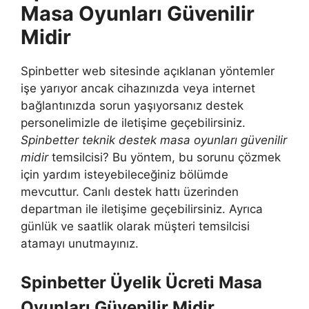
Masa Oyunları Güvenilir
Midir
Spinbetter web sitesinde açıklanan yöntemler
işe yarıyor ancak cihazınızda veya internet
bağlantınızda sorun yaşıyorsanız destek
personelimizle de iletişime geçebilirsiniz.
Spinbetter teknik destek masa oyunları güvenilir
midir
temsilcisi? Bu yöntem, bu sorunu çözmek
için yardım isteyebileceğiniz bölümde
mevcuttur. Canlı destek hattı üzerinden
departman ile iletişime geçebilirsiniz. Ayrıca
günlük ve saatlik olarak müşteri temsilcisi
atamayı unutmayınız.
Spinbetter Üyelik Ücreti Masa
Oyunları Güvenilir Midir