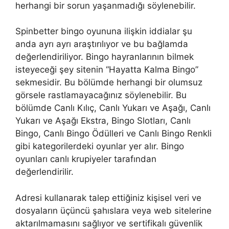
herhangi bir sorun yaşanmadığı söylenebilir.
Spinbetter bingo oyununa ilişkin iddialar şu
anda ayrı ayrı araştırılıyor ve bu bağlamda
değerlendiriliyor. Bingo hayranlarının bilmek
isteyeceği şey sitenin “Hayatta Kalma Bingo”
sekmesidir. Bu bölümde herhangi bir olumsuz
görsele rastlamayacağınız söylenebilir. Bu
bölümde Canlı Kılıç, Canlı Yukarı ve Aşağı, Canlı
Yukarı ve Aşağı Ekstra, Bingo Slotları, Canlı
Bingo, Canlı Bingo Ödülleri ve Canlı Bingo Renkli
gibi kategorilerdeki oyunlar yer alır. Bingo
oyunları canlı krupiyeler tarafından
değerlendirilir.
Adresi kullanarak talep ettiğiniz kişisel veri ve
dosyaların üçüncü şahıslara veya web sitelerine
aktarılmamasını sağlıyor ve sertifikalı güvenlik