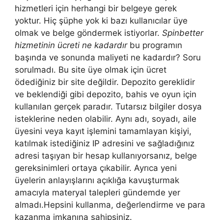
hizmetleri için herhangi bir belgeye gerek
yoktur. Hiç şüphe yok ki bazı kullanıcılar üye
olmak ve belge göndermek istiyorlar.
Spinbetter
hizmetinin ücreti ne kadardır
bu programın
başında ve sonunda maliyeti ne kadardır? Soru
sorulmadı. Bu site üye olmak için ücret
ödediğiniz bir site değildir. Depozito gereklidir
ve beklendiği gibi depozito, bahis ve oyun için
kullanılan gerçek paradır. Tutarsız bilgiler dosya
isteklerine neden olabilir. Aynı adı, soyadı, aile
üyesini veya kayıt işlemini tamamlayan kişiyi,
katılmak istediğiniz IP adresini ve sağladığınız
adresi taşıyan bir hesap kullanıyorsanız, belge
gereksinimleri ortaya çıkabilir. Ayrıca yeni
üyelerin anlayışlarını açıklığa kavuşturmak
amacıyla materyal talepleri gündemde yer
almadı.Hepsini kullanma, değerlendirme ve para
kazanma imkanına sahipsiniz.