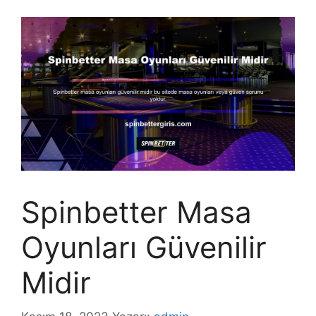
Spinbetter Masa
Oyunları Güvenilir
Midir