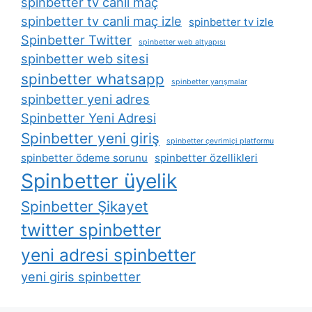
spinbetter tv canli maç
spinbetter tv canli maç izle
spinbetter tv izle
Spinbetter Twitter
spinbetter web altyapısı
spinbetter web sitesi
spinbetter whatsapp
spinbetter yarışmalar
spinbetter yeni adres
Spinbetter Yeni Adresi
Spinbetter yeni giriş
spinbetter çevrimiçi platformu
spinbetter ödeme sorunu
spinbetter özellikleri
Spinbetter üyelik
Spinbetter Şikayet
twitter spinbetter
yeni adresi spinbetter
yeni giris spinbetter