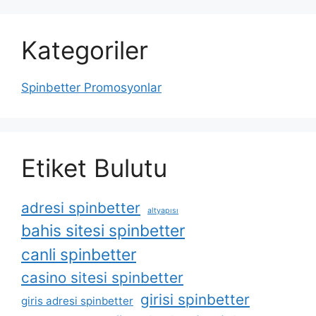
Kategoriler
Spinbetter Promosyonlar
Etiket Bulutu
adresi spinbetter
altyapısı
bahis sitesi spinbetter
canli spinbetter
casino sitesi spinbetter
girisi spinbetter
giris adresi spinbetter