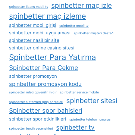
spinbetter maç izle
spinbetter lisans mobil tv
spinbetter maç izleme
spinbetter mobil girişi
spinbetter mobil tv
spinbetter mobil uygulaması
spinbetter müşteri desteği
spinbetter nasil bir site
spinbetter online casino sitesi
Spinbetter Para Yatırma
Spinbetter Para Çekme
spinbetter promosyon
spinbetter promosyon kodu
spinbetter ruleti güvenilir midir
spinbetter service mobile
spinbetter sitesi
spinbetter sistemleri giriş adresleri
Spinbetter spor bahisleri
spinbetter spor etkinlikleri
spinbetter telefon numarası
spinbetter tv
spinbetter tercih seçenekleri