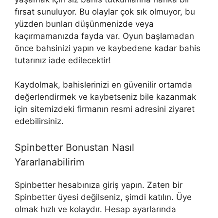
fırsat sunuluyor. Bu olaylar çok sık olmuyor, bu
yüzden bunları düşünmenizde veya
kaçırmamanızda fayda var. Oyun başlamadan
önce bahsinizi yapın ve kaybedene kadar bahis
tutarınız iade edilecektir!
Kaydolmak, bahislerinizi en güvenilir ortamda
değerlendirmek ve kaybetseniz bile kazanmak
için sitemizdeki firmanın resmi adresini ziyaret
edebilirsiniz.
Spinbetter Bonustan Nasıl
Yararlanabilirim
Spinbetter hesabınıza giriş yapın. Zaten bir
Spinbetter üyesi değilseniz, şimdi katılın. Üye
olmak hızlı ve kolaydır. Hesap ayarlarında