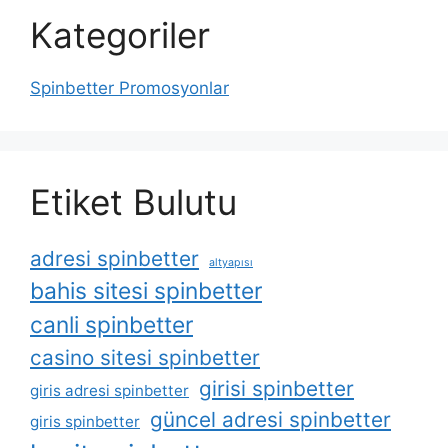
Kategoriler
Spinbetter Promosyonlar
Etiket Bulutu
adresi spinbetter
altyapısı
bahis sitesi spinbetter
canli spinbetter
casino sitesi spinbetter
girisi spinbetter
giris adresi spinbetter
güncel adresi spinbetter
giris spinbetter