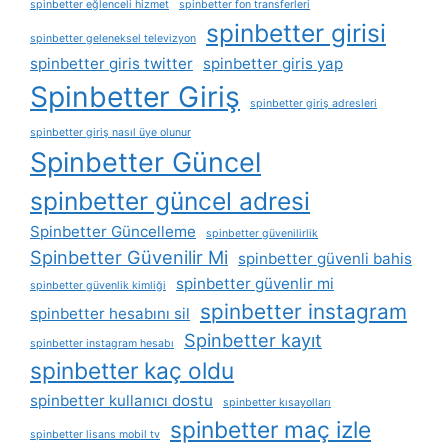
spinbetter eğlenceli hizmet
spinbetter fon transferleri
spinbetter girisi
spinbetter geleneksel televizyon
spinbetter giris twitter
spinbetter giris yap
Spinbetter Giriş
spinbetter giriş adresleri
spinbetter giriş nasıl üye olunur
Spinbetter Güncel
spinbetter güncel adresi
Spinbetter Güncelleme
spinbetter güvenilirlik
Spinbetter Güvenilir Mi
spinbetter güvenli bahis
spinbetter güvenlir mi
spinbetter güvenlik kimliği
spinbetter instagram
spinbetter hesabını sil
Spinbetter kayıt
spinbetter instagram hesabı
spinbetter kaç oldu
spinbetter kullanıcı dostu
spinbetter kısayolları
spinbetter maç izle
spinbetter lisans mobil tv