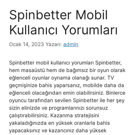
Spinbetter Mobil
Kullanıcı Yorumları
Ocak 14, 2023
Yazarı:
admin
Spinbetter mobil kullanıcı yorumları Spinbetter,
hem masaüstü hem de bağımsız bir oyun olarak
eğlenceli oyunlar oynama olanağı sunar. TV
geçmişinize bahis yaparsanız, mobilde daha da
eğlenceli olacağından emin olabilirsiniz. Binlerce
oyuncu tarafından sevilen Spinbetter ile her şey
sizin elinizde ve programlarınızı sorunsuz
çalıştırabilirsiniz. Kazanma stratejisini
yakaladığınızda en yüksek oranlarla bahis
yapacaksınız ve kazancınız daha yüksek