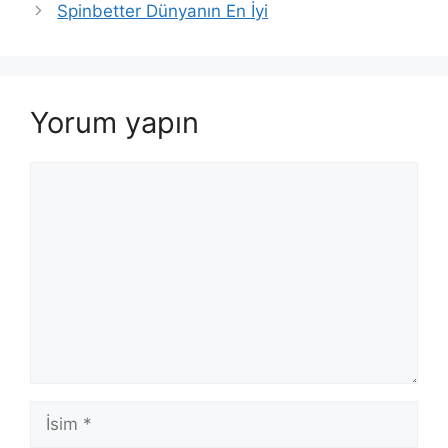
Spinbetter Dünyanın En İyi
Yorum yapın
Yorum
İsim