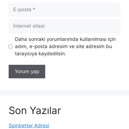
E-
posta
İnternet
sitesi
Daha sonraki yorumlarımda kullanılması için
adım, e-posta adresim ve site adresim bu
tarayıcıya kaydedilsin.
Son Yazılar
Spinbetter Adresi