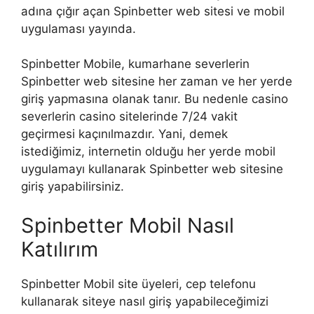
adına çığır açan Spinbetter web sitesi ve mobil
uygulaması yayında.
Spinbetter Mobile, kumarhane severlerin
Spinbetter web sitesine her zaman ve her yerde
giriş yapmasına olanak tanır. Bu nedenle casino
severlerin casino sitelerinde 7/24 vakit
geçirmesi kaçınılmazdır. Yani, demek
istediğimiz, internetin olduğu her yerde mobil
uygulamayı kullanarak Spinbetter web sitesine
giriş yapabilirsiniz.
Spinbetter Mobil Nasıl
Katılırım
Spinbetter Mobil site üyeleri, cep telefonu
kullanarak siteye nasıl giriş yapabileceğimizi