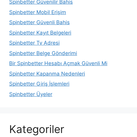
Spinbetter Güvenilir Bahis
Spinbetter Mobil Erişim
Spinbetter Güvenli Bahis
Spinbetter Kayıt Belgeleri
Spinbetter Tv Adresi
Spinbetter Belge Gönderimi
Bir Spinbetter Hesabı Açmak Güvenli Mi
Spinbetter Kapanma Nedenleri
Spinbetter Giriş İşlemleri
Spinbetter Üyeler
Kategoriler