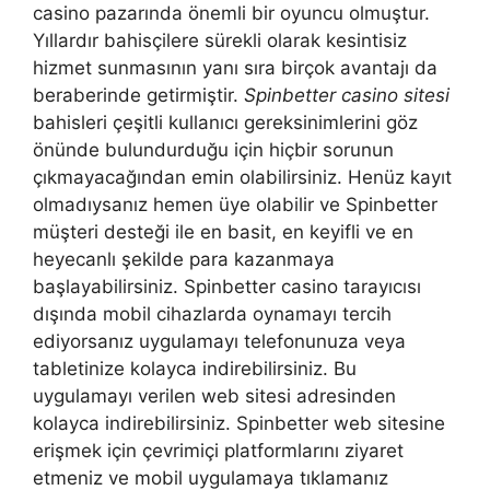
casino pazarında önemli bir oyuncu olmuştur.
Yıllardır bahisçilere sürekli olarak kesintisiz
hizmet sunmasının yanı sıra birçok avantajı da
beraberinde getirmiştir.
Spinbetter casino sitesi
bahisleri çeşitli kullanıcı gereksinimlerini göz
önünde bulundurduğu için hiçbir sorunun
çıkmayacağından emin olabilirsiniz. Henüz kayıt
olmadıysanız hemen üye olabilir ve Spinbetter
müşteri desteği ile en basit, en keyifli ve en
heyecanlı şekilde para kazanmaya
başlayabilirsiniz. Spinbetter casino tarayıcısı
dışında mobil cihazlarda oynamayı tercih
ediyorsanız uygulamayı telefonunuza veya
tabletinize kolayca indirebilirsiniz. Bu
uygulamayı verilen web sitesi adresinden
kolayca indirebilirsiniz. Spinbetter web sitesine
erişmek için çevrimiçi platformlarını ziyaret
etmeniz ve mobil uygulamaya tıklamanız