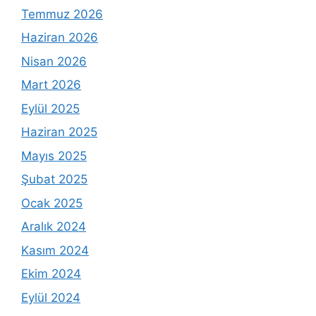
Temmuz 2026
Haziran 2026
Nisan 2026
Mart 2026
Eylül 2025
Haziran 2025
Mayıs 2025
Şubat 2025
Ocak 2025
Aralık 2024
Kasım 2024
Ekim 2024
Eylül 2024