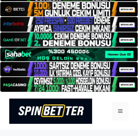
İçeriğe
atla
Menü