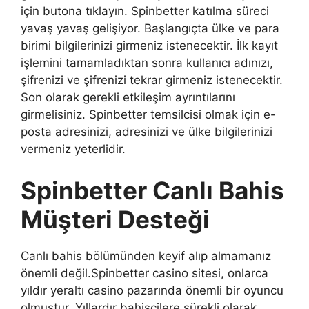
için butona tıklayın. Spinbetter katılma süreci
yavaş yavaş gelişiyor. Başlangıçta ülke ve para
birimi bilgilerinizi girmeniz istenecektir. İlk kayıt
işlemini tamamladıktan sonra kullanıcı adınızı,
şifrenizi ve şifrenizi tekrar girmeniz istenecektir.
Son olarak gerekli etkileşim ayrıntılarını
girmelisiniz. Spinbetter temsilcisi olmak için e-
posta adresinizi, adresinizi ve ülke bilgilerinizi
vermeniz yeterlidir.
Spinbetter Canlı Bahis
Müşteri Desteği
Canlı bahis bölümünden keyif alıp almamanız
önemli değil.Spinbetter casino sitesi, onlarca
yıldır yeraltı casino pazarında önemli bir oyuncu
olmuştur. Yıllardır bahisçilere sürekli olarak