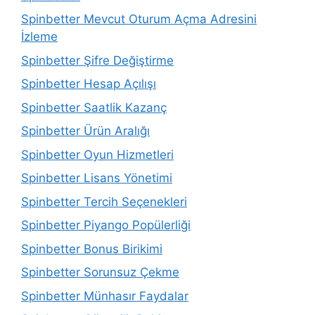
Spinbetter Mevcut Oturum Açma Adresini
İzleme
Spinbetter Şifre Değiştirme
Spinbetter Hesap Açılışı
Spinbetter Saatlik Kazanç
Spinbetter Ürün Aralığı
Spinbetter Oyun Hizmetleri
Spinbetter Lisans Yönetimi
Spinbetter Tercih Seçenekleri
Spinbetter Piyango Popülerliği
Spinbetter Bonus Birikimi
Spinbetter Sorunsuz Çekme
Spinbetter Münhasır Faydalar