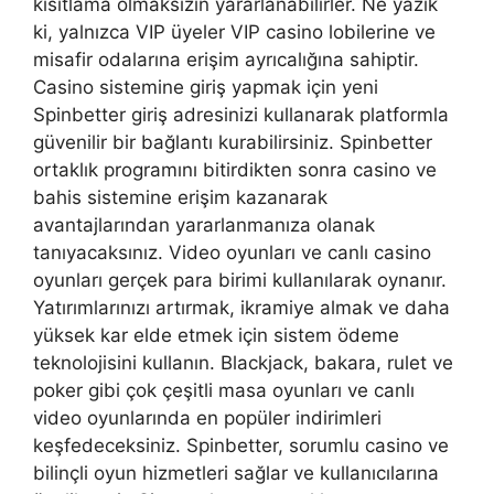
kısıtlama olmaksızın yararlanabilirler. Ne yazık
ki, yalnızca VIP üyeler VIP casino lobilerine ve
misafir odalarına erişim ayrıcalığına sahiptir.
Casino sistemine giriş yapmak için yeni
Spinbetter giriş adresinizi kullanarak platformla
güvenilir bir bağlantı kurabilirsiniz. Spinbetter
ortaklık programını bitirdikten sonra casino ve
bahis sistemine erişim kazanarak
avantajlarından yararlanmanıza olanak
tanıyacaksınız. Video oyunları ve canlı casino
oyunları gerçek para birimi kullanılarak oynanır.
Yatırımlarınızı artırmak, ikramiye almak ve daha
yüksek kar elde etmek için sistem ödeme
teknolojisini kullanın. Blackjack, bakara, rulet ve
poker gibi çok çeşitli masa oyunları ve canlı
video oyunlarında en popüler indirimleri
keşfedeceksiniz. Spinbetter, sorumlu casino ve
bilinçli oyun hizmetleri sağlar ve kullanıcılarına