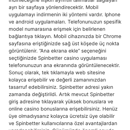
ayrı bir sayfaya yönlendirecektir. Mobil
uygulamayı indirmenin iki yöntemi vardır. Iphone
ve android uygulamaları. Telefonunuzun spesifik
model numarasına erişmek için belirlenen
bağlantıya tıklayın. Mobil cihazınızda bir Chrome
sayfasına eriştiğinizde sağ üst köşede üç nokta
görüntülenir. “Ana ekrana ekle” seçeneğini
seçtiğinizde Spinbetter casino uygulaması
telefonunuzun ana ekranında görüntülenecektir.
Sonuç olarak, tek tıklamayla web sitesine
kolayca erişebilir ve değerli zamanınızdan
tasarruf edebilirsiniz. Spinbetter adresi yakın
zamanda değiştirildi. Artık mevcut Spinbetter
giriş adresine tıklayarak yüksek bonuslara ve
online casino bonuslarına erişebilirsiniz. Henüz
üye olmadıysanız kolayca ücretsiz üye olabilir
ve Spinbetter kullanıcılarına özel avantajlardan