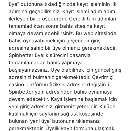
üye” butonuna tıkladığınızda kayıt işleminin ilk
adımına geçebilirsiniz. Kayıt işlemi adım adım
ilerleyen bir prosedürdür. Gerekli tüm adımları
tamamladıktan sonra bahis sitesine kayıt
olmaya devam edebilirsiniz. Bu web sitesinde
bahis oynayabilmek için geçerli bir giriş
adresine sahip bir üye olmanız gerekmektedir.
Spinbetter üyelik sürecini başarıyla
tamamlamadan bahis yapmaya
başlayamazsınız. Üye olabilmek için güncel giriş
adresinizi bulmanız gerekmektedir. Çevrimiçi
casino platformu fiziksel adresini değiştirdi.
Spinbetter yeni adresinden bahis oynamaya
devam edecektir. Kayıt işlemine başlamak için
yeni giriş adresinizi girmeniz yeterlidir. Kulübe
katılmak için sayfanın sağ üst köşesinde
bulunan ‘yeni üye’ butonuna tıklamanız
gerekmektedir. Üyelik kayıt formuna ulaşmak