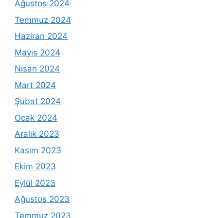
Ağustos 2024
Temmuz 2024
Haziran 2024
Mayıs 2024
Nisan 2024
Mart 2024
Şubat 2024
Ocak 2024
Aralık 2023
Kasım 2023
Ekim 2023
Eylül 2023
Ağustos 2023
Temmuz 2023