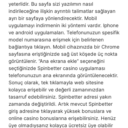
yeterlidir. Bu sayfa sizi yazılımın nasıl
indirileceğine ilişkin ayrıntılı talimatlar sağlayan
ayrı bir sayfaya yönlendirecektir. Mobil
uygulamayı indirmenin iki yöntemi vardır. Iphone
ve android uygulamaları. Telefonunuzun spesifik
model numarasına erişmek için belirlenen
bağlantıya tıklayın. Mobil cihazınızda bir Chrome
sayfasına eriştiğinizde sağ üst köşede üç nokta
görüntülenir. “Ana ekrana ekle” seçeneğini
seçtiğinizde Spinbetter casino uygulaması
telefonunuzun ana ekranında görüntülenecektir.
Sonuç olarak, tek tıklamayla web sitesine
kolayca erişebilir ve değerli zamanınızdan
tasarruf edebilirsiniz. Spinbetter adresi yakın
zamanda değiştirildi. Artık mevcut Spinbetter
giriş adresine tıklayarak yüksek bonuslara ve
online casino bonuslarına erişebilirsiniz. Henüz
üye olmadıysanız kolayca ücretsiz üye olabilir