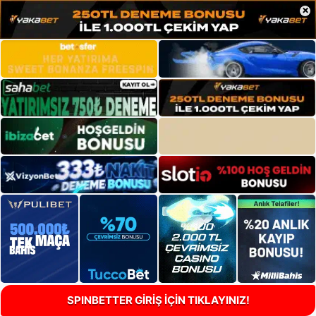
×
SPINBETTER GİRİŞ İÇİN TIKLAYINIZ!