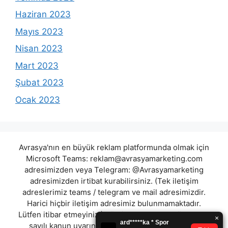
Haziran 2023
Mayıs 2023
Nisan 2023
Mart 2023
Şubat 2023
Ocak 2023
Avrasya'nın en büyük reklam platformunda olmak için
Microsoft Teams:
reklam@avrasyamarketing.com
adresimizden veya Telegram: @Avrasyamarketing
adresimizden irtibat kurabilirsiniz. (Tek iletişim
adreslerimiz teams / telegram ve mail adresimizdir.
Harici hiçbir iletişim adresimiz bulunmamaktadır.
Lütfen itibar etmeyiniz.) Türkiye yasalarına göre 7258
sayılı kanun uyarınca yasa dışı bahis oynamanın