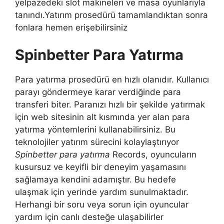
yelpazedeki slot makineleri ve masa oyunlarıyla
tanındı.Yatırım prosedürü tamamlandıktan sonra
fonlara hemen erişebilirsiniz
Spinbetter Para Yatırma
Para yatırma prosedürü en hızlı olanıdır. Kullanıcı
parayı göndermeye karar verdiğinde para
transferi biter. Paranızı hızlı bir şekilde yatırmak
için web sitesinin alt kısmında yer alan para
yatırma yöntemlerini kullanabilirsiniz. Bu
teknolojiler yatırım sürecini kolaylaştırıyor
Spinbetter para yatırma
Records, oyuncuların
kusursuz ve keyifli bir deneyim yaşamasını
sağlamaya kendini adamıştır. Bu hedefe
ulaşmak için yerinde yardım sunulmaktadır.
Herhangi bir soru veya sorun için oyuncular
yardım için canlı desteğe ulaşabilirler