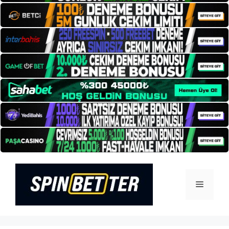
İçeriğe
atla
Menü