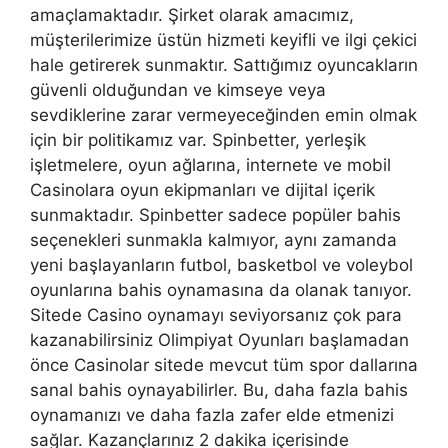
amaçlamaktadır. Şirket olarak amacımız,
müşterilerimize üstün hizmeti keyifli ve ilgi çekici
hale getirerek sunmaktır. Sattığımız oyuncakların
güvenli olduğundan ve kimseye veya
sevdiklerine zarar vermeyeceğinden emin olmak
için bir politikamız var. Spinbetter, yerleşik
işletmelere, oyun ağlarına, internete ve mobil
Casinolara oyun ekipmanları ve dijital içerik
sunmaktadır. Spinbetter sadece popüler bahis
seçenekleri sunmakla kalmıyor, aynı zamanda
yeni başlayanların futbol, ​​basketbol ve voleybol
oyunlarına bahis oynamasına da olanak tanıyor.
Sitede Casino oynamayı seviyorsanız çok para
kazanabilirsiniz Olimpiyat Oyunları başlamadan
önce Casinolar sitede mevcut tüm spor dallarına
sanal bahis oynayabilirler. Bu, daha fazla bahis
oynamanızı ve daha fazla zafer elde etmenizi
sağlar. Kazançlarınız 2 dakika içerisinde