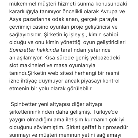
mükemmel müşteri hizmeti sunma konusundaki
kararlılığıyla tanınıyor öncelikli olarak Avrupa ve
Asya pazarlarına odaklanan, gerçek parayla
çevrimiçi casino oyunları proje geliştiricisi ve
sağlayıcısıdır. Şirketin iç işleyişi, kimin sahibi
olduğu ve onu kimin yönettiği oyun geliştiricileri
Spinbetter hakkında
tarafından yeterince
anlaşılamıyor. Kısa sürede geniş yelpazedeki
slot makineleri ve masa oyunlarıyla
tanındı.Şirketin web sitesi herhangi bir resmi
izne ihtiyaç duymuyor ancak piyasayı kontrol
etmenin bir yolu olarak görülebilir
Spinbetter yeni altyapısı diğer altyapı
şirketlerininkinden daha gelişmiş. Türkiye’de
yaygın olmadığını ama iletişim kurmanın çok iyi
olduğunu söylemiştim. Şirket şeffaf bir prosedür
sunmayı ve müşteri memnuniyetini sağlamayı