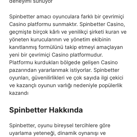
deneyimi sunuyor
Spinbetter amacı oyunculara farklı bir çevrimiçi
Casino platformu sunmaktır. Spinbetter Casino,
geçmişte birçok kârlı ve yenilikçi şirketi kuran ve
yöneten kurucularının ve yönetim ekibinin
kanıtlanmış formülünü takip etmeyi amaçlayan
yeni bir çevrimiçi Casino platformudur.
Platformu kurdukları bölgede gelişen Casino
pazarından yararlanmak istiyorlar. Spinbetter
oyunları, güvenilirlikleri ve çok sayıda ilgi çekici
ve kazançlı oyunun varlığı nedeniyle popülerlik
kazandı
Spinbetter Hakkında
Spinbetter, oyunu bireysel tercihlere göre
uyarlama yeteneği, dinamik oynanışı ve