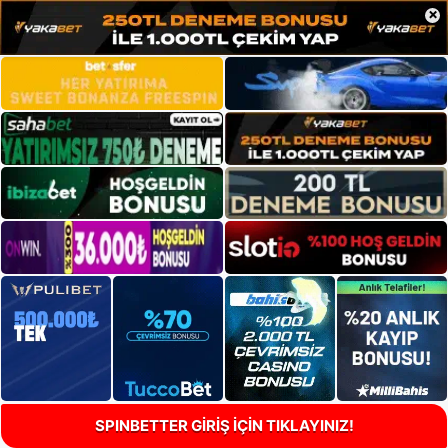
×
SPINBETTER GİRİŞ İÇİN TIKLAYINIZ!