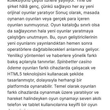
koleksiyonu çeşitli türlere yayılıyor. Yine de
şirket hâlâ genç, çünkü sağlayıcı her ay yeni
orijinal oyunlar yaratıyor Sonuç olarak, masada
oynanan oyunları veya gerçek para içeren
oyunları sunmuyoruz. Oyun kataloğu sınırlı olsa
da sağlayıcının hala yeni oyunlar yaratmaya
çalıştığını unutmayın. Bu, oyun geliştiricilerinin
yeni oyunlarını yayınlandıktan hemen sonra
operatörlere dağıtabilecekleri anlamına geliyor.
Yenilikçi yöntemleri ve haberlere yönelik farklı
bakış açılarıyla tanınırlar.
Spinbetter casino
ödeme
oyunları farklı cihazlarda çalışacak ve
HTML5 teknolojisini kullanacak şekilde
tasarlanmıştır, dolayısıyla herhangi bir
platformda oynanabilir. Temel olarak oyunları
farklı cihazlarda oynanmak üzere yaratılıyor ve
hareket halindeyken oyun oynamayı seven akıllı
telefon ve tablet kullanıcılarına keyifli bir oyun