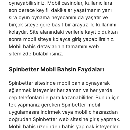
oynayabilirsiniz. Mobil casinolar, kullanıcılara
son derece keyifli dakikalar yaşatmanın yanı
sıra oyun oynama heyecanını da yaşatır ve
birçok siteye göre basit bir arayüz ile kullanımı
kolaydır. Site alanındaki verilerle kayıt olduktan
sonra mobil siteye kolayca giriş yapabilirsiniz.
Mobil bahis detaylarının tamamını web
sitemizde bulabilirsiniz.
Spinbetter Mobil Bahsin Faydaları
Spinbetter sitesinde mobil bahis oynayarak
eğlenmek isteyenler her zaman ve her yerde
cep telefonları ile para kazanabilirler. Bunun için
tek yapmanız gereken Spinbetter mobil
uygulamasını indirmek veya mobil cihazınızdan
doğrudan Spinbetter web sitesine giriş yapmak.
Mobil bahis üzerinden bahis yapmak isteyenler