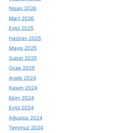
Nisan 2026
Mart 2026
Eylül 2025
Haziran 2025
Mayıs 2025
Şubat 2025
Ocak 2025
Aralık 2024
Kasım 2024
Ekim 2024
Eylül 2024
Ağustos 2024
Temmuz 2024