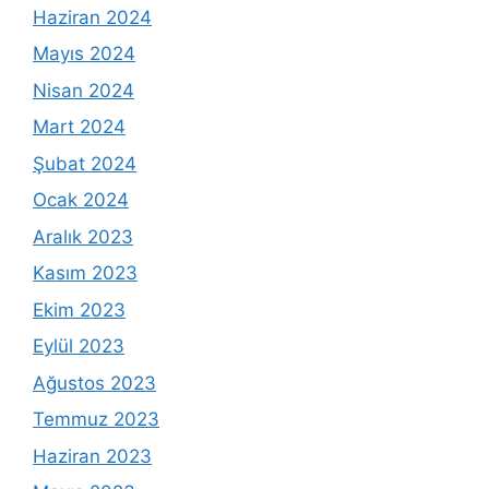
Haziran 2024
Mayıs 2024
Nisan 2024
Mart 2024
Şubat 2024
Ocak 2024
Aralık 2023
Kasım 2023
Ekim 2023
Eylül 2023
Ağustos 2023
Temmuz 2023
Haziran 2023