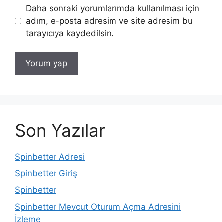
Daha sonraki yorumlarımda kullanılması için
adım, e-posta adresim ve site adresim bu
tarayıcıya kaydedilsin.
Son Yazılar
Spinbetter Adresi
Spinbetter Giriş
Spinbetter
Spinbetter Mevcut Oturum Açma Adresini
İzleme