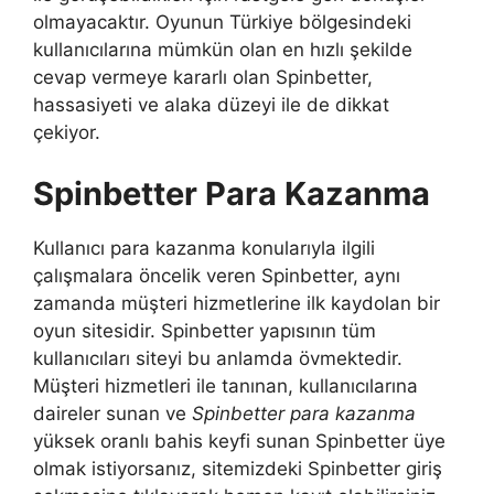
olmayacaktır. Oyunun Türkiye bölgesindeki
kullanıcılarına mümkün olan en hızlı şekilde
cevap vermeye kararlı olan Spinbetter,
hassasiyeti ve alaka düzeyi ile de dikkat
çekiyor.
Spinbetter Para Kazanma
Kullanıcı para kazanma konularıyla ilgili
çalışmalara öncelik veren Spinbetter, aynı
zamanda müşteri hizmetlerine ilk kaydolan bir
oyun sitesidir. Spinbetter yapısının tüm
kullanıcıları siteyi bu anlamda övmektedir.
Müşteri hizmetleri ile tanınan, kullanıcılarına
daireler sunan ve
Spinbetter para kazanma
yüksek oranlı bahis keyfi sunan Spinbetter üye
olmak istiyorsanız, sitemizdeki Spinbetter giriş