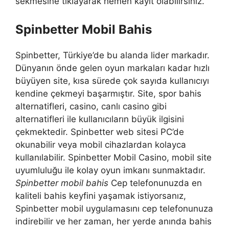
sekmesine tıklayarak hemen kayıt olabilirsiniz.
Spinbetter Mobil Bahis
Spinbetter, Türkiye’de bu alanda lider markadır.
Dünyanın önde gelen oyun markaları kadar hızlı
büyüyen site, kısa sürede çok sayıda kullanıcıyı
kendine çekmeyi başarmıştır. Site, spor bahis
alternatifleri, casino, canlı casino gibi
alternatifleri ile kullanıcıların büyük ilgisini
çekmektedir. Spinbetter web sitesi PC’de
okunabilir veya mobil cihazlardan kolayca
kullanılabilir.​ Spinbetter Mobil Casino, mobil site
uyumluluğu ile kolay oyun imkanı sunmaktadır.
Spinbetter mobil bahis
Cep telefonunuzda en
kaliteli bahis keyfini yaşamak istiyorsanız,
Spinbetter mobil uygulamasını cep telefonunuza
indirebilir ve her zaman, her yerde anında bahis