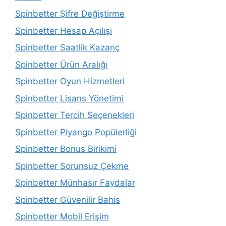
Spinbetter Şifre Değiştirme
Spinbetter Hesap Açılışı
Spinbetter Saatlik Kazanç
Spinbetter Ürün Aralığı
Spinbetter Oyun Hizmetleri
Spinbetter Lisans Yönetimi
Spinbetter Tercih Seçenekleri
Spinbetter Piyango Popülerliği
Spinbetter Bonus Birikimi
Spinbetter Sorunsuz Çekme
Spinbetter Münhasır Faydalar
Spinbetter Güvenilir Bahis
Spinbetter Mobil Erişim