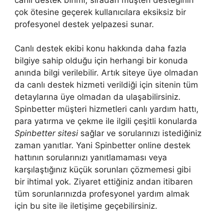
çok ötesine geçerek kullanıcılara eksiksiz bir
profesyonel destek yelpazesi sunar.
Canlı destek ekibi konu hakkında daha fazla
bilgiye sahip olduğu için herhangi bir konuda
anında bilgi verilebilir. Artık siteye üye olmadan
da canlı destek hizmeti verildiği için sitenin tüm
detaylarına üye olmadan da ulaşabilirsiniz.
Spinbetter müşteri hizmetleri canlı yardım hattı,
para yatırma ve çekme ile ilgili çeşitli konularda
Spinbetter sitesi
sağlar ve sorularınızı istediğiniz
zaman yanıtlar. Yani Spinbetter online destek
hattının sorularınızı yanıtlamaması veya
karşılaştığınız küçük sorunları çözmemesi gibi
bir ihtimal yok. Ziyaret ettiğiniz andan itibaren
tüm sorunlarınızda profesyonel yardım almak
için bu site ile iletişime geçebilirsiniz.