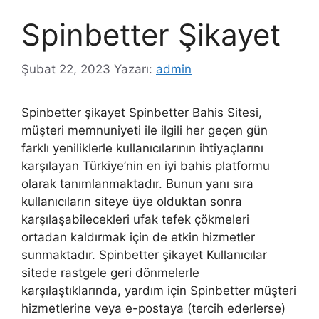
Spinbetter Şikayet
Şubat 22, 2023
Yazarı:
admin
Spinbetter şikayet Spinbetter Bahis Sitesi,
müşteri memnuniyeti ile ilgili her geçen gün
farklı yeniliklerle kullanıcılarının ihtiyaçlarını
karşılayan Türkiye’nin en iyi bahis platformu
olarak tanımlanmaktadır. Bunun yanı sıra
kullanıcıların siteye üye olduktan sonra
karşılaşabilecekleri ufak tefek çökmeleri
ortadan kaldırmak için de etkin hizmetler
sunmaktadır. Spinbetter şikayet Kullanıcılar
sitede rastgele geri dönmelerle
karşılaştıklarında, yardım için Spinbetter müşteri
hizmetlerine veya e-postaya (tercih ederlerse)