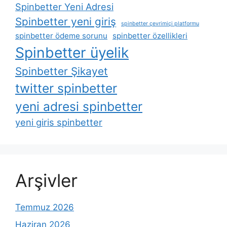
Spinbetter Yeni Adresi
Spinbetter yeni giriş
spinbetter çevrimiçi platformu
spinbetter ödeme sorunu
spinbetter özellikleri
Spinbetter üyelik
Spinbetter Şikayet
twitter spinbetter
yeni adresi spinbetter
yeni giris spinbetter
Arşivler
Temmuz 2026
Haziran 2026