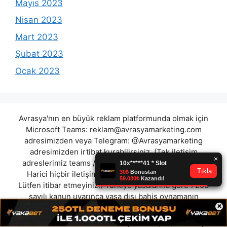
Mayıs 2023
Nisan 2023
Mart 2023
Şubat 2023
Ocak 2023
Avrasya'nın en büyük reklam platformunda olmak için
Microsoft Teams:
reklam@avrasyamarketing.com
adresimizden veya Telegram: @Avrasyamarketing
adresimizden irtibat kurabilirsiniz. (Tek iletişim
adreslerimiz teams / telegram ve mail adresimizdir.
Harici hiçbir iletişim adresimiz bulunmamaktadır.
Lütfen itibar etmeyiniz.) Türkiye yasalarına göre 7258
sayılı kanun uyarınca yasa dışı bahis oynamanın
×
cezaları mevcuttur. Şu an bulunduğunuz site hiç bir
şekilde illegal bahis oyunları oynatmıyor ve oynamaya