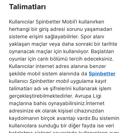
Talimatları
Kullanıcılar Spinbetter Mobil’i kullanırken
herhangi bir giriş adresi sorunu yaşamadan
sisteme erişim sağlayabilirler. Spor alanı
yaklaşan maçlar veya daha sonraki bir tarihte
oynanacak maçlar için kullanılıyor. Başlatılan
oyunlar için canlı bölümü tercih edeceksiniz.
Kullanıcılar internet adres alanına benzer
şekilde mobil sistem alanında da
Spinbetter
kullanıcı
Spinbetter mobil uygulama kayıt
talimatları
adı ve şifrelerini kullanarak işlem
gerçekleştirebilmektedirler. Avrupa Ligi
maçlarına bahis oynayabilirsiniz.İnternet
adresinize ek olarak kişisel cihazınızdan
kaydolmanın birçok avantajı vardır.Bu sistemin
kullanıcılara sunduğu bir diğer fayda ise veri
hatırlatma sistemi sayesinde kullanıcıların aynı