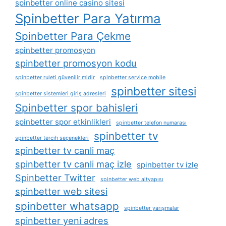
spinbetter online casino sitesi
Spinbetter Para Yatırma
Spinbetter Para Çekme
spinbetter promosyon
spinbetter promosyon kodu
spinbetter ruleti güvenilir midir
spinbetter service mobile
spinbetter sitesi
spinbetter sistemleri giriş adresleri
Spinbetter spor bahisleri
spinbetter spor etkinlikleri
spinbetter telefon numarası
spinbetter tv
spinbetter tercih seçenekleri
spinbetter tv canli maç
spinbetter tv canli maç izle
spinbetter tv izle
Spinbetter Twitter
spinbetter web altyapısı
spinbetter web sitesi
spinbetter whatsapp
spinbetter yarışmalar
spinbetter yeni adres