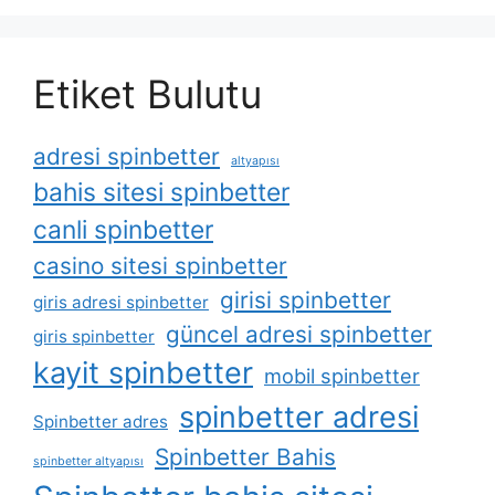
Etiket Bulutu
adresi spinbetter
altyapısı
bahis sitesi spinbetter
canli spinbetter
casino sitesi spinbetter
girisi spinbetter
giris adresi spinbetter
güncel adresi spinbetter
giris spinbetter
kayit spinbetter
mobil spinbetter
spinbetter adresi
Spinbetter adres
Spinbetter Bahis
spinbetter altyapısı