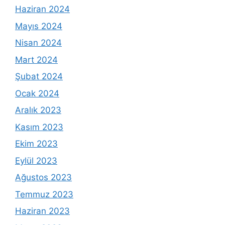
Haziran 2024
Mayıs 2024
Nisan 2024
Mart 2024
Şubat 2024
Ocak 2024
Aralık 2023
Kasım 2023
Ekim 2023
Eylül 2023
Ağustos 2023
Temmuz 2023
Haziran 2023