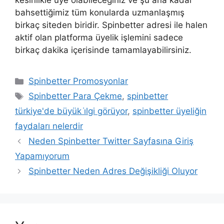
kesinlikle üye olabileceğiniz ve şu ana kadar
bahsettiğimiz tüm konularda uzmanlaşmış
birkaç siteden biridir. Spinbetter adresi ile halen
aktif olan platforma üyelik işlemini sadece
birkaç dakika içerisinde tamamlayabilirsiniz.
Kategoriler
Spinbetter Promosyonlar
Etiketler
Spinbetter Para Çekme
,
spinbetter
türkiye'de büyük i̇lgi görüyor
,
spinbetter üyeliğin
faydaları nelerdir
Neden Spinbetter Twitter Sayfasına Giriş
Yapamıyorum
Spinbetter Neden Adres Değişikliği Oluyor