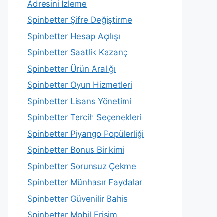
Adresini İzleme
Spinbetter Şifre Değiştirme
Spinbetter Hesap Açılışı
Spinbetter Saatlik Kazanç
Spinbetter Ürün Aralığı
Spinbetter Oyun Hizmetleri
Spinbetter Lisans Yönetimi
Spinbetter Tercih Seçenekleri
Spinbetter Piyango Popülerliği
Spinbetter Bonus Birikimi
Spinbetter Sorunsuz Çekme
Spinbetter Münhasır Faydalar
Spinbetter Güvenilir Bahis
Spinbetter Mobil Erişim