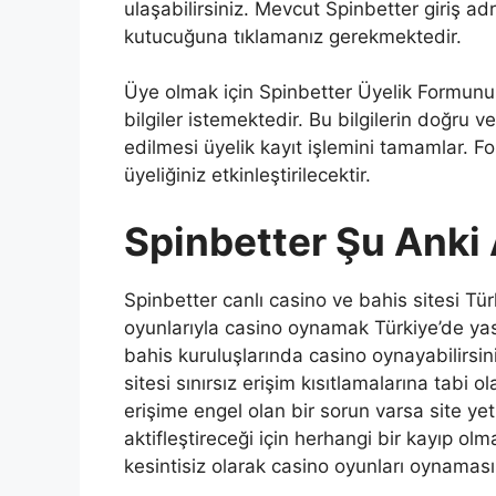
ulaşabilirsiniz. Mevcut Spinbetter giriş ad
kutucuğuna tıklamanız gerekmektedir.
Üye olmak için Spinbetter Üyelik Formunu
bilgiler istemektedir. Bu bilgilerin doğru v
edilmesi üyelik kayıt işlemini tamamlar. 
üyeliğiniz etkinleştirilecektir.
Spinbetter Şu Anki 
Spinbetter canlı casino ve bahis sitesi Tür
oyunlarıyla casino oynamak Türkiye’de yas
bahis kuruluşlarında casino oynayabilirsi
sitesi sınırsız erişim kısıtlamalarına tabi ol
erişime engel olan bir sorun varsa site yet
aktifleştireceği için herhangi bir kayıp ol
kesintisiz olarak casino oyunları oynamas