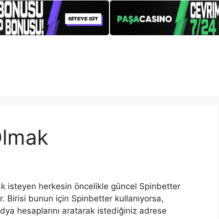
Olmak
k isteyen herkesin öncelikle güncel Spinbetter
r. Birisi bunun için Spinbetter kullanıyorsa,
dya hesaplarını aratarak istediğiniz adrese