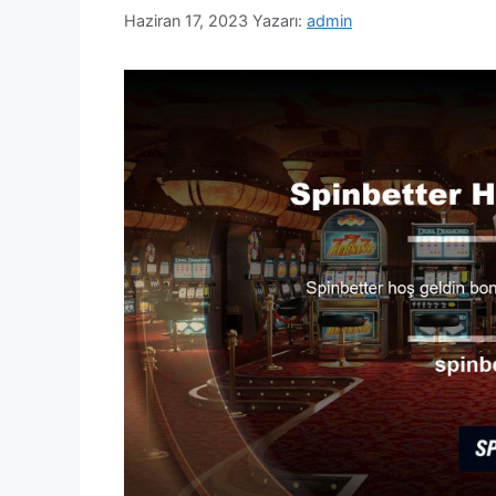
Haziran 17, 2023
Yazarı:
admin