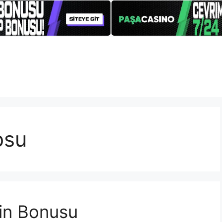
osu
in Bonusu