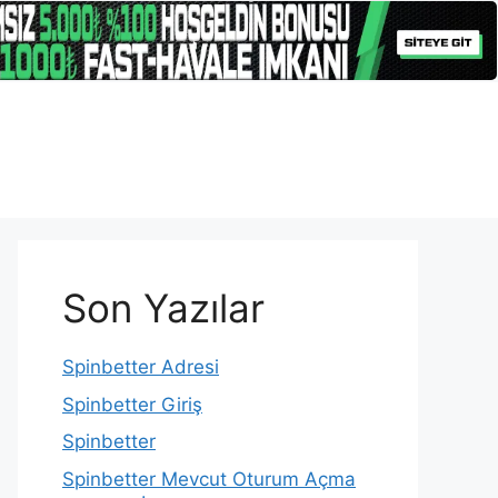
Son Yazılar
Spinbetter Adresi
Spinbetter Giriş
Spinbetter
Spinbetter Mevcut Oturum Açma