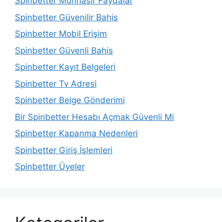
Spinbetter Münhasır Faydalar
Spinbetter Güvenilir Bahis
Spinbetter Mobil Erişim
Spinbetter Güvenli Bahis
Spinbetter Kayıt Belgeleri
Spinbetter Tv Adresi
Spinbetter Belge Gönderimi
Bir Spinbetter Hesabı Açmak Güvenli Mi
Spinbetter Kapanma Nedenleri
Spinbetter Giriş İşlemleri
Spinbetter Üyeler