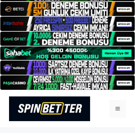
İçeriğe
atla
Menü