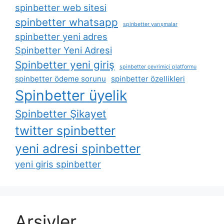
spinbetter web sitesi
spinbetter whatsapp
spinbetter yarışmalar
spinbetter yeni adres
Spinbetter Yeni Adresi
Spinbetter yeni giriş
spinbetter çevrimiçi platformu
spinbetter ödeme sorunu
spinbetter özellikleri
Spinbetter üyelik
Spinbetter Şikayet
twitter spinbetter
yeni adresi spinbetter
yeni giris spinbetter
Arşivler