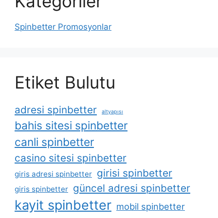
Kategoriler
Spinbetter Promosyonlar
Etiket Bulutu
adresi spinbetter
altyapısı
bahis sitesi spinbetter
canli spinbetter
casino sitesi spinbetter
girisi spinbetter
giris adresi spinbetter
güncel adresi spinbetter
giris spinbetter
kayit spinbetter
mobil spinbetter