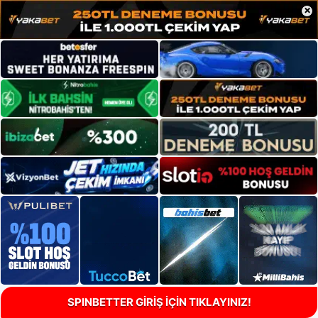
×
SPINBETTER GİRİŞ İÇİN TIKLAYINIZ!