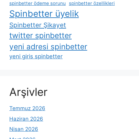
spinbetter ödeme sorunu
spinbetter özellikleri
Spinbetter üyelik
Spinbetter Şikayet
twitter spinbetter
yeni adresi spinbetter
yeni giris spinbetter
Arşivler
Temmuz 2026
Haziran 2026
Nisan 2026