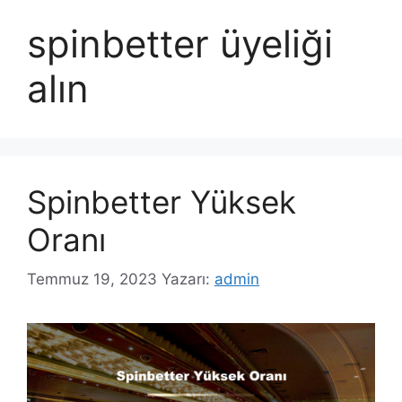
spinbetter üyeliği
alın
Spinbetter Yüksek
Oranı
Temmuz 19, 2023
Yazarı:
admin