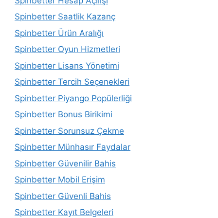
Spinbetter Hesap Açılışı
Spinbetter Saatlik Kazanç
Spinbetter Ürün Aralığı
Spinbetter Oyun Hizmetleri
Spinbetter Lisans Yönetimi
Spinbetter Tercih Seçenekleri
Spinbetter Piyango Popülerliği
Spinbetter Bonus Birikimi
Spinbetter Sorunsuz Çekme
Spinbetter Münhasır Faydalar
Spinbetter Güvenilir Bahis
Spinbetter Mobil Erişim
Spinbetter Güvenli Bahis
Spinbetter Kayıt Belgeleri