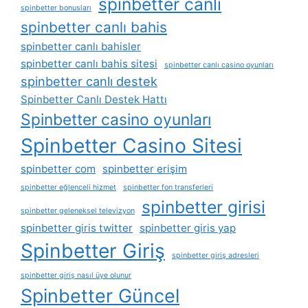
spinbetter canli
spinbetter bonusları
spinbetter canlı bahis
spinbetter canlı bahisler
spinbetter canlı bahis sitesi
spinbetter canlı casino oyunları
spinbetter canlı destek
Spinbetter Canlı Destek Hattı
Spinbetter casino oyunları
Spinbetter Casino Sitesi
spinbetter com
spinbetter erişim
spinbetter eğlenceli hizmet
spinbetter fon transferleri
spinbetter girisi
spinbetter geleneksel televizyon
spinbetter giris twitter
spinbetter giris yap
Spinbetter Giriş
spinbetter giriş adresleri
spinbetter giriş nasıl üye olunur
Spinbetter Güncel