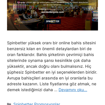
Spinbetter yüksek oranı bir online bahis sitesini
benzersiz kılan en önemli detaylardan biri de
oran farklarıdır. Bahis şirketinin çevrimiçi bahis
sitelerinde oynama şansı kesinlikle çok daha
yüksektir, ancak doğru olanı bulmalısınız. Hiç
şüphesiz Spinbetter en iyi seçeneklerden biridir.
Avrupa bahisçileri arasında en iyi oranlarla bu
adreste kazanın. Liste fiyatlarına göz atmak, ne
demek istediğimizi daha …
Devamını oku…
Kategoriler
Spinbetter Promosyonlar