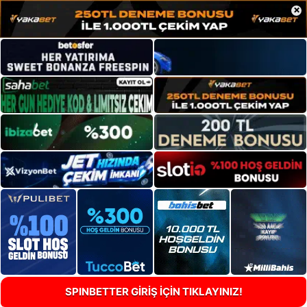
×
SPINBETTER GİRİŞ İÇİN TIKLAYINIZ!