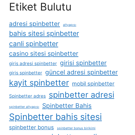
Etiket Bulutu
adresi spinbetter
altyapısı
bahis sitesi spinbetter
canli spinbetter
casino sitesi spinbetter
girisi spinbetter
giris adresi spinbetter
güncel adresi spinbetter
giris spinbetter
kayit spinbetter
mobil spinbetter
spinbetter adresi
Spinbetter adres
Spinbetter Bahis
spinbetter altyapısı
Spinbetter bahis sitesi
spinbetter bonus
spinbetter bonus birikimi