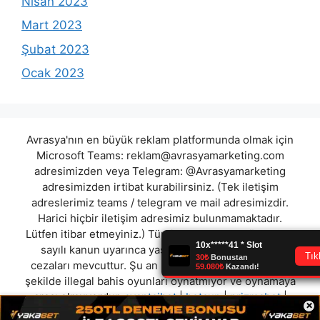
Nisan 2023
Mart 2023
Şubat 2023
Ocak 2023
Avrasya'nın en büyük reklam platformunda olmak için
Microsoft Teams:
reklam@avrasyamarketing.com
adresimizden veya Telegram: @Avrasyamarketing
adresimizden irtibat kurabilirsiniz. (Tek iletişim
adreslerimiz teams / telegram ve mail adresimizdir.
Harici hiçbir iletişim adresimiz bulunmamaktadır.
Lütfen itibar etmeyiniz.) Türkiye yasalarına göre 7258
sayılı kanun uyarınca yasa dışı bahis oynamanın
cezaları mevcuttur. Şu an bulunduğunuz site hiç bir
şekilde illegal bahis oyunları oynatmıyor ve oynamaya
aracı olmuyordur.
avantajbet
|
betcup
|
prizmabet
|
×
betpipo
|
ondobet
|
betlena
|
iddaci
|
betloves