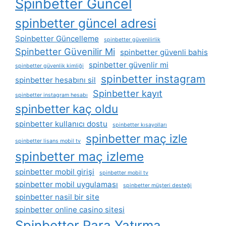
Spinbetter Güncel
spinbetter güncel adresi
Spinbetter Güncelleme
spinbetter güvenilirlik
Spinbetter Güvenilir Mi
spinbetter güvenli bahis
spinbetter güvenlir mi
spinbetter güvenlik kimliği
spinbetter instagram
spinbetter hesabını sil
Spinbetter kayıt
spinbetter instagram hesabı
spinbetter kaç oldu
spinbetter kullanıcı dostu
spinbetter kısayolları
spinbetter maç izle
spinbetter lisans mobil tv
spinbetter maç izleme
spinbetter mobil girişi
spinbetter mobil tv
spinbetter mobil uygulaması
spinbetter müşteri desteği
spinbetter nasil bir site
spinbetter online casino sitesi
Spinbetter Para Yatırma