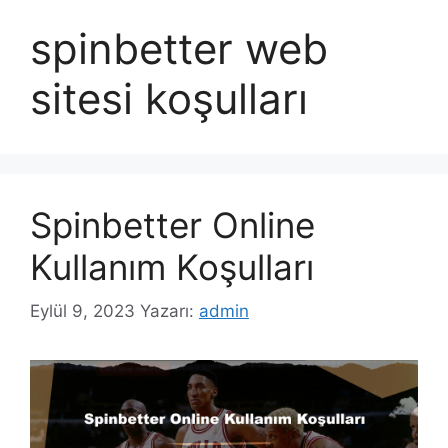
spinbetter web
sitesi koşulları
Spinbetter Online
Kullanım Koşulları
Eylül 9, 2023
Yazarı:
admin