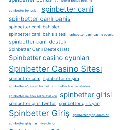
spinbetter bonus birikimi
spinbetter canli
spinbetter bonusları
spinbetter canlı bahis
spinbetter canlı bahisler
spinbetter canlı bahis sitesi
spinbetter canlı casino oyunları
spinbetter canlı destek
Spinbetter Canlı Destek Hattı
Spinbetter casino oyunları
Spinbetter Casino Sitesi
spinbetter com
spinbetter erişim
spinbetter eğlenceli hizmet
spinbetter fon transferleri
spinbetter girisi
spinbetter geleneksel televizyon
spinbetter giris twitter
spinbetter giris yap
Spinbetter Giriş
spinbetter giriş adresleri
spinbetter giriş nasıl üye olunur