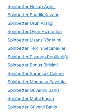
Spinbetter Hesap Açılışı
Spinbetter Saatlik Kazanç
Spinbetter Ürün Aralığı
Spinbetter Oyun Hizmetleri
Spinbetter Lisans Yönetimi
Spinbetter Tercih Seçenekleri
Spinbetter Piyango Popülerliği
Spinbetter Bonus Birikimi
Spinbetter Sorunsuz Çekme
Spinbetter Münhasır Faydalar
Spinbetter Güvenilir Bahis
Spinbetter Mobil Erişim
Spinbetter Güvenli Bahis