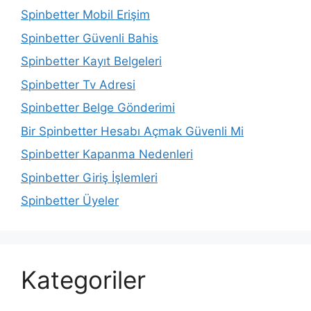
Spinbetter Mobil Erişim
Spinbetter Güvenli Bahis
Spinbetter Kayıt Belgeleri
Spinbetter Tv Adresi
Spinbetter Belge Gönderimi
Bir Spinbetter Hesabı Açmak Güvenli Mi
Spinbetter Kapanma Nedenleri
Spinbetter Giriş İşlemleri
Spinbetter Üyeler
Kategoriler