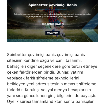
Spinbetter çevrimiçi bahis çevrimiçi bahis
sitesinin kendine özgü ve canlı tasarımı,
bahisçileri diğer seçeneklere göre tercih etmeye
çeken faktörlerden biridir. Bunlar, yatırım
yapılacak farklı şifreleme teknolojilerini
belirleyen yeni adres sitesinin mevcut şifreleme
türleridir. Kuruluş, sosyal medya hesaplarının
yanı sıra güncellenen giriş bilgilerini de paylaştı.
Üyelik süreci tamamlandıktan sonra bahisçiler