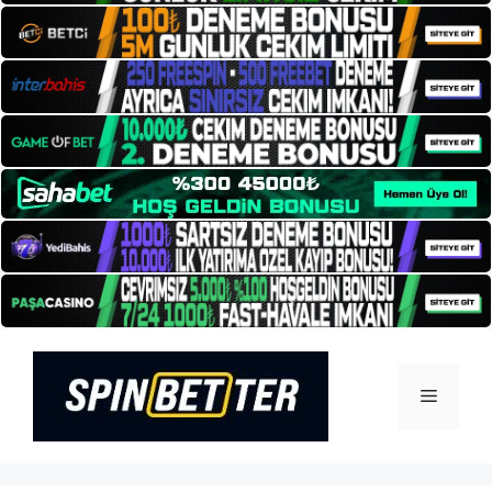
İçeriğe
atla
Menü