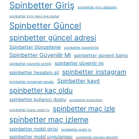
Spinbetter Giriş
spinbetter giriş adresleri
spinbetter giriş nasıl üye olunur
Spinbetter Güncel
spinbetter güncel adresi
Spinbetter Güncelleme
spinbetter güvenilirlik
Spinbetter Güvenilir Mi
spinbetter güvenli bahis
spinbetter güvenlir mi
spinbetter güvenlik kimliği
spinbetter instagram
spinbetter hesabını sil
Spinbetter kayıt
spinbetter instagram hesabı
spinbetter kaç oldu
spinbetter kullanıcı dostu
spinbetter kısayolları
spinbetter maç izle
spinbetter lisans mobil tv
spinbetter maç izleme
spinbetter mobil girişi
spinbetter mobil tv
spinbetter mobil uygulaması
spinbetter müşteri desteği