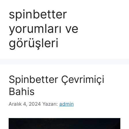
spinbetter
yorumları ve
görüşleri
Spinbetter Çevrimiçi
Bahis
Aralık 4, 2024
Yazarı:
admin